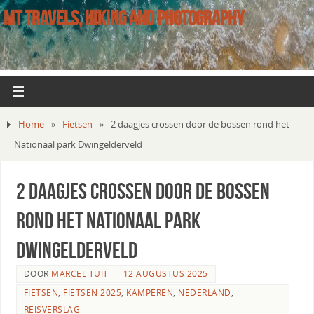
MT TRAVELS, HIKING AND PHOTOGRAPHY
Home
»
Fietsen
»
2 daagjes crossen door de bossen rond het
Nationaal park Dwingelderveld
2 daagjes crossen door de bossen
rond het Nationaal park
Dwingelderveld
DOOR
MARCEL TUIT
12 AUGUSTUS 2025
FIETSEN
,
FIETSEN 2025
,
KAMPEREN
,
NEDERLAND
,
REISVERSLAG