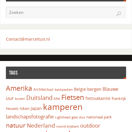
Contact@marceltuit.nl
TAGS
Amerika
Blauwe
bergen
Belgie
Architectuur
backpacken
Fietsen
Duitsland
uur
fietsvakantie
frankrijk
Eifel
buiten
kamperen
Japan
hiken
heuvels
landschapsfotografie
nationaal park
Lightheart gear duo
natuur
Nederland
outdoor
noord-brabant