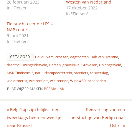
28 februari 2023
Westen van Nederland
In "Fietsen"
17 oktober 2022
In "Fietsen"
Fietstocht over de LF9 –
NAP route
9 juni 2021
In "Fietsen"
GETAGGED
Col du Vam
,
crossen
,
dagtochten
,
Dak van Drenthe
,
drenthe
,
Dwingelderveld
,
Fietsen
,
gravelbike
,
Gravellen
,
Holtingerveld
,
MSR Tindheim 3
,
natuurkampeerterrein
,
racefiets
,
reisverslag
,
wielertoerist
,
wielrenfiets
,
wielrennen
,
Wind #89
,
zandpaden
.
BLADWIJZER MAKEN
PERMALINK
.
«
België op zijn lelijkst: een
Reisverslag van een
tweedaags heen en weertje
fietstochtje van Berlijn naar
naar Brussel…
Oslo…
»