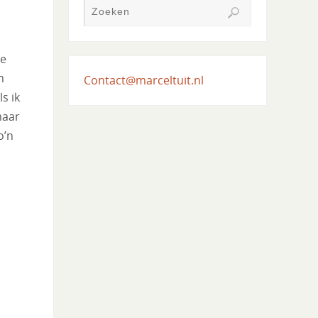
re
m
Contact@marceltuit.nl
s ik
maar
o’n