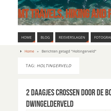
MT TRAVELS, HIKING AND
HOME
BLOG
REISVERSLAGEN
FOTOGRAF
Home
»
Berichten getagd "Holtingerveld"
TAG:
HOLTINGERVELD
2 daagjes crossen door de b
Dwingelderveld