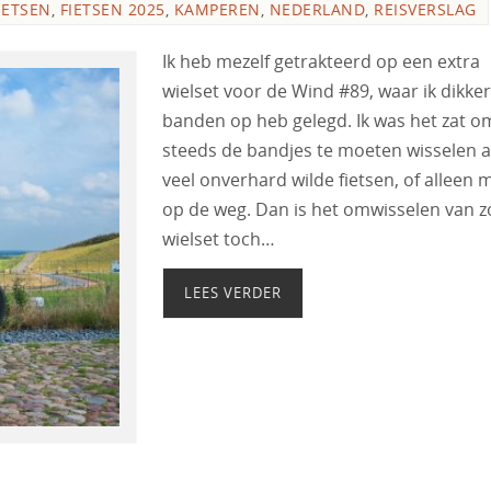
IETSEN
,
FIETSEN 2025
,
KAMPEREN
,
NEDERLAND
,
REISVERSLAG
Ik heb mezelf getrakteerd op een extra
wielset voor de Wind #89, waar ik dikke
banden op heb gelegd. Ik was het zat o
steeds de bandjes te moeten wisselen al
veel onverhard wilde fietsen, of alleen 
op de weg. Dan is het omwisselen van z
wielset toch…
LEES VERDER