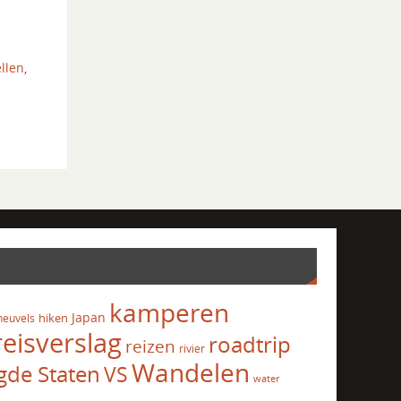
llen
,
kamperen
Japan
hiken
heuvels
reisverslag
roadtrip
reizen
rivier
Wandelen
gde Staten
VS
water