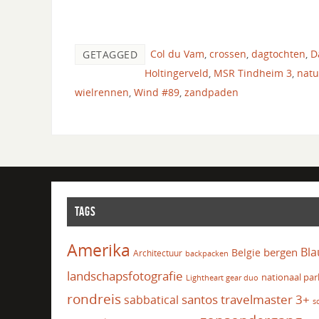
Col du Vam
,
crossen
,
dagtochten
,
D
GETAGGED
Holtingerveld
,
MSR Tindheim 3
,
natu
wielrennen
,
Wind #89
,
zandpaden
TAGS
Amerika
Bla
bergen
Belgie
Architectuur
backpacken
landschapsfotografie
nationaal par
Lightheart gear duo
rondreis
santos travelmaster 3+
sabbatical
s