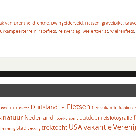
ak van Drenthe
,
drenthe
,
Dwingelderveld
,
Fietsen
,
gravelbike
,
Grave
urkampeerterrein
,
racefiets
,
reisverslag
,
wielertoerist
,
wielrenfiets
,
Fietsen
Duitsland
uwe uur
fietsvakantie
frankrijk
Eifel
buiten
natuur
Nederland
outdoor
reisfotografie
k
noord-brabant
vakantie
USA
Vereni
trektocht
stad
chemering
trekking