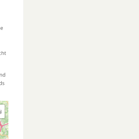
ie
cht
ond
ds