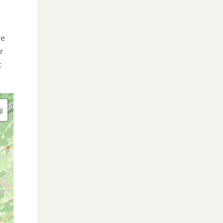
he
r
t