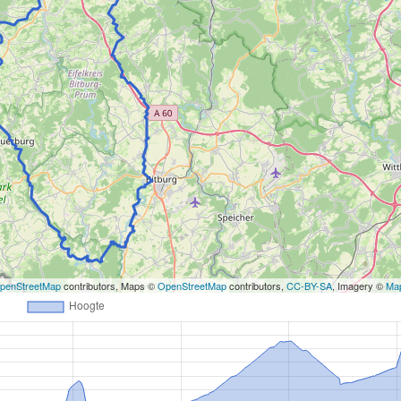
penStreetMap
contributors, Maps ©
OpenStreetMap
contributors,
CC-BY-SA
, Imagery ©
Ma