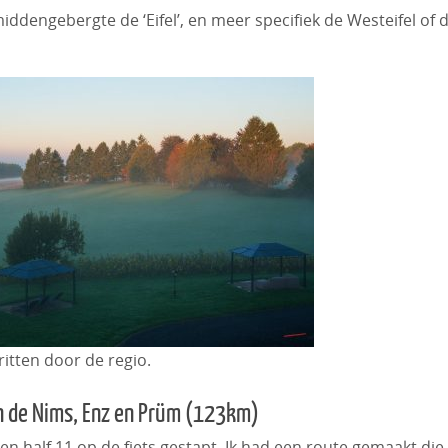
 middengebergte de ‘Eifel’, en meer specifiek de Westeifel of 
itten door de regio.
van de Nims, Enz en Prüm (123km)
egen half 11 op de fiets gestapt. Ik had een route gemaakt die