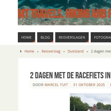
MT TRAVELS, HIKING AND
HOME
BLOG
REISVERSLAGEN
FOTOGRAF
Home
»
Reisverslag
»
Duitsland
»
2 dagen met
2 dagen met de racefiets in
DOOR
MARCEL TUIT
31 OKTOBER 2025