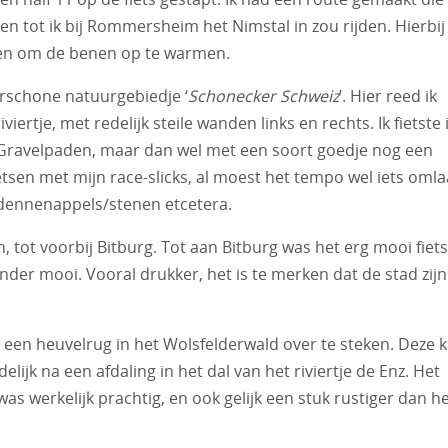
n tot ik bij Rommersheim het Nimstal in zou rijden. Hierbij
iezen om de benen op te warmen.
schone natuurgebiedje ‘
Schonecker Schweiz
’. Hier reed ik
rtje, met redelijk steile wanden links en rechts. Ik fietste 
 Gravelpaden, maar dan wel met een soort goedje nog een
etsen met mijn race-slicks, al moest het tempo wel iets oml
n/dennenappels/stenen etcetera.
n, tot voorbij Bitburg. Tot aan Bitburg was het erg mooi fiet
nder mooi. Vooral drukker, het is te merken dat de stad zijn
om een heuvelrug in het Wolsfelderwald over te steken. Deze k
delijk na een afdaling in het dal van het riviertje de Enz. Het
as werkelijk prachtig, en ook gelijk een stuk rustiger dan h