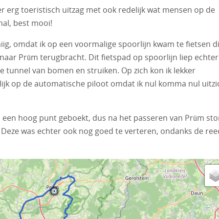
er erg toeristisch uitzag met ook redelijk wat mensen op de
mal, best mooi!
iig, omdat ik op een voormalige spoorlijn kwam te fietsen d
aar Prüm terugbracht. Dit fietspad op spoorlijn liep echter
te tunnel van bomen en struiken. Op zich kon ik lekker
elijk op de automatische piloot omdat ik nul komma nul uitzi
p een hoog punt geboekt, dus na het passeren van Prüm st
. Deze was echter ook nog goed te verteren, ondanks de ree