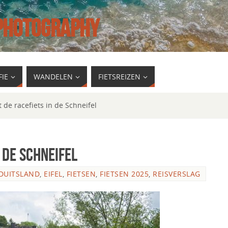
 PHOTOGRAPHY
IE
WANDELEN
FIETSREIZEN
 de racefiets in de Schneifel
 de Schneifel
DUITSLAND
,
EIFEL
,
FIETSEN
,
FIETSEN 2025
,
REISVERSLAG