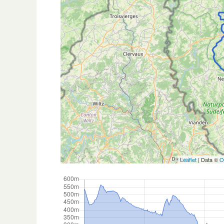
Leaflet
| Data ©
O