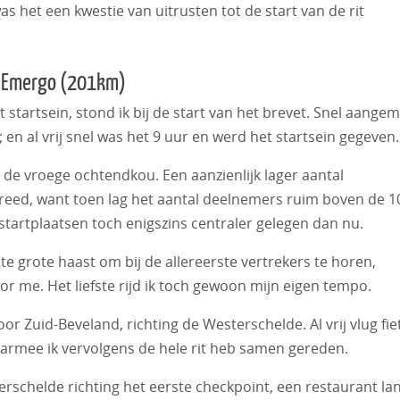
was het een kwestie van uitrusten tot de start van de rit
t Emergo (201km)
startsein, stond ik bij de start van het brevet. Snel aange
en al vrij snel was het 9 uur en werd het startsein gegeven.
 de vroege ochtendkou. Een aanzienlijk lager aantal
k reed, want toen lag het aantal deelnemers ruim boven de 1
startplaatsen toch enigszins centraler gelegen dan nu.
te grote haast om bij de allereerste vertrekers te horen,
voor me. Het liefste rijd ik toch gewoon mijn eigen tempo.
oor Zuid-Beveland, richting de Westerschelde. Al vrij vlug fie
aarmee ik vervolgens de hele rit heb samen gereden.
erschelde richting het eerste checkpoint, een restaurant la