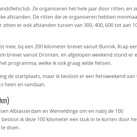
dsfietsclub. Ze organiseren het hele jaar door ritten, en z
inke afstanden. De ritten die ze organiseren hebben minimaa
r zitten er ook afstanden tussen van 300, 400, 600 tot aan 1
st mee, bij een 200 kilometer brevet vanuit Bunnik. Krap ee
00km brevet vanuit Dronten, en afgelopen weekend stond er 
et programma; welke ik ook graag wilde fietsen.
ting de startplaats, maar ik besloot er een fietsweekend van 
ets heen en vandaan.
3km)
ussen Alblasserdam en Wemeldinge om en nabij de 100
besloot ik deze 100 kilometer een stuk in te korten door he
 te doen.