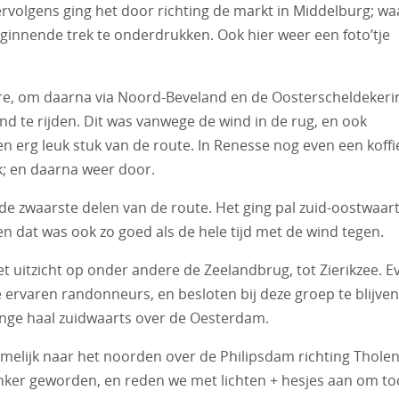
vervolgens ging het door richting de markt in Middelburg; wa
eginnende trek te onderdrukken. Ook hier weer een foto’tje
re, om daarna via Noord-Beveland en de Oosterscheldekeri
d te rijden. Dit was vanwege de wind in de rug, en ook
n erg leuk stuk van de route. In Renesse nog even een koffi
k; en daarna weer door.
de zwaarste delen van de route. Het ging pal zuid-oostwaar
n dat was ook zo goed als de hele tijd met de wind tegen.
t uitzicht op onder andere de Zeelandbrug, tot Zierikzee. E
e ervaren randonneurs, en besloten bij deze groep te blijven
lange haal zuidwaarts over de Oesterdam.
namelijk naar het noorden over de Philipsdam richting Tholen
nker geworden, en reden we met lichten + hesjes aan om to