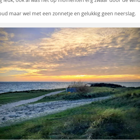
rg leuk; ook al was het op momenten erg zwaar door de wind
koud maar wel met een zonnetje en gelukkig geen neerslag.