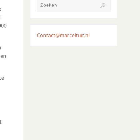
e
l
000
Contact@marceltuit.nl
n
een
te
t