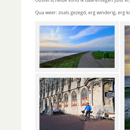
Oosterschelde vond ik daarentegen juist e
Qua weer: zoals gezegd, erg winderig, erg 