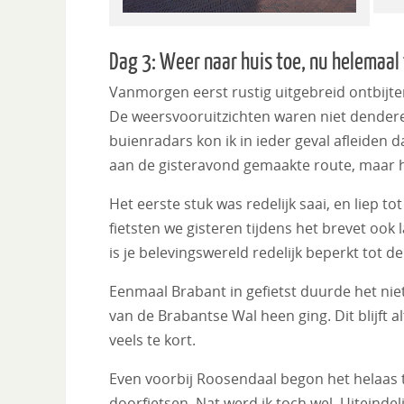
Dag 3: Weer naar huis toe, nu helemaal
Vanmorgen eerst rustig uitgebreid ontbijten
De weersvooruitzichten waren niet dendere
buienradars kon ik in ieder geval afleiden 
aan de gisteravond gemaakte route, maar hi
Het eerste stuk was redelijk saai, en liep t
fietsten we gisteren tijdens het brevet ook
is je belevingswereld redelijk beperkt tot d
Eenmaal Brabant in gefietst duurde het nie
van de Brabantse Wal heen ging. Dit blijft a
veels te kort.
Even voorbij Roosendaal begon het helaas to
doorfietsen. Nat werd ik toch wel. Uiteinde