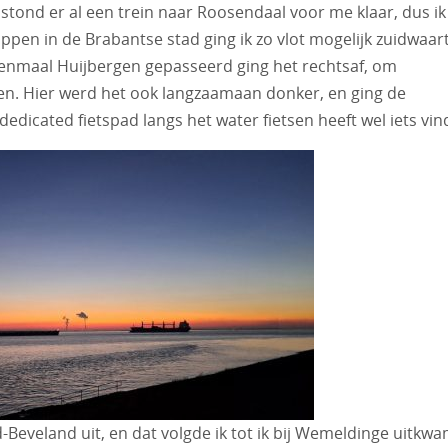
tond er al een trein naar Roosendaal voor me klaar, dus ik
appen in de Brabantse stad ging ik zo vlot mogelijk zuidwaar
Eenmaal Huijbergen gepasseerd ging het rechtsaf, om
omen. Hier werd het ook langzaamaan donker, en ging de
dedicated fietspad langs het water fietsen heeft wel iets vind
d-Beveland uit, en dat volgde ik tot ik bij Wemeldinge uitkwa