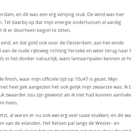
erdam, en dit was een erg venijnig stuk. De wind was hier
. Tel daarbij op dat mijn energie ondertussen al aardig
t ik er doorheen begon te zitten.
n eind, en dat gold ook voor de Oesterdam: aan het einde
l aan de oude rijksweg richting Yerseke en weer terug naar 
s in het donker natuurlijk, want lantaarnpalen kennen ze h
 finish, waar mijn officiële tijd op 10u47 is gezet. Mijn
niet heel gek aangezien het ook gelijk mijn zwaarste was. Ik 
tuk zwaarder zou zijn geweest als ik niet had kunnen aanhak
am heen.
tst, al waren er nu ook wel erg veel saaie stukken; en dit w
n van de eilanden. Het fietsen pal langs de Wester- en