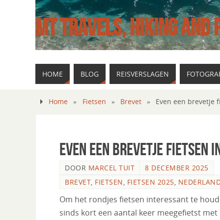
MT TRAVELS, HIKING AND
HOME
BLOG
REISVERSLAGEN
FOTOGRAF
Home
»
Fietsen
»
Brevet
»
Even een brevetje f
Even een brevetje fietsen i
DOOR
MARCEL TUIT
8 DECEMBER 2025
BREVET
,
FIETSEN
,
FIETSEN 2025
,
NEDERLAN
Om het rondjes fietsen interessant te houde
sinds kort een aantal keer meegefietst me