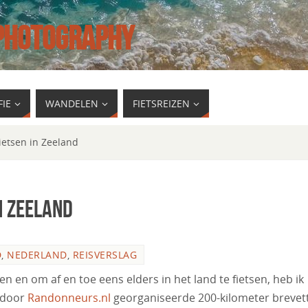
 PHOTOGRAPHY
IE
WANDELEN
FIETSREIZEN
ietsen in Zeeland
n Zeeland
D
,
NEDERLAND
,
REISVERSLAG
n en om af en toe eens elders in het land te fietsen, heb ik
t door
Randonneurs.nl
georganiseerde 200-kilometer brevet