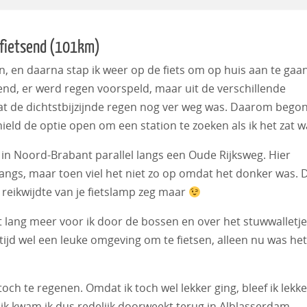
 fietsend (101km)
, en daarna stap ik weer op de fiets om op huis aan te gaan
nd, er werd regen voorspeld, maar uit de verschillende
dat de dichtstbijzijnde regen nog ver weg was. Daarom begon
eld de optie open om een station te zoeken als ik het zat w
ot in Noord-Brabant parallel langs een Oude Rijksweg. Hier
 langs, maar toen viel het niet zo op omdat het donker was. 
e reikwijdte van je fietslamp zeg maar
t lang meer voor ik door de bossen en over het stuwwalletje
ltijd wel een leuke omgeving om te fietsen, alleen nu was het
ch te regenen. Omdat ik toch wel lekker ging, bleef ik lekke
lijk kwam ik dus redelijk doorweekt terug in Alblasserdam,