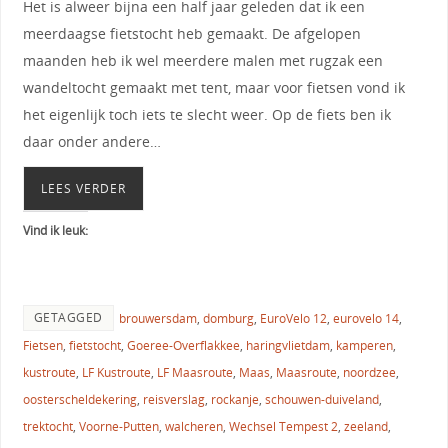
Het is alweer bijna een half jaar geleden dat ik een
meerdaagse fietstocht heb gemaakt. De afgelopen
maanden heb ik wel meerdere malen met rugzak een
wandeltocht gemaakt met tent, maar voor fietsen vond ik
het eigenlijk toch iets te slecht weer. Op de fiets ben ik
daar onder andere…
LEES VERDER
Vind ik leuk:
GETAGGED
brouwersdam
,
domburg
,
EuroVelo 12
,
eurovelo 14
,
Fietsen
,
fietstocht
,
Goeree-Overflakkee
,
haringvlietdam
,
kamperen
,
kustroute
,
LF Kustroute
,
LF Maasroute
,
Maas
,
Maasroute
,
noordzee
,
oosterscheldekering
,
reisverslag
,
rockanje
,
schouwen-duiveland
,
trektocht
,
Voorne-Putten
,
walcheren
,
Wechsel Tempest 2
,
zeeland
,