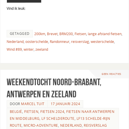
Vind ik leuk:
GETAGGED
200km
,
Brevet
,
BRM200
,
Fietsen
,
lange afstand fietsen
,
Nederland
,
oosterschelde
,
Randonneur
,
reisverslag
,
westerschelde
,
Wind #89
,
winter
,
zeeland
GEEN REACTIES
Weekendtocht Noord-Brabant,
Antwerpen en Zeeland
DOOR
MARCEL TUIT
17 JANUARI 2024
BELGIË
,
FIETSEN
,
FIETSEN 2024
,
FIETSEN NAAR ANTWERPEN
EN MIDDELBURG
,
LF SCHELDEROUTE
,
LF13 SCHELDE-RIJN
ROUTE
,
MICRO-ADVENTURE
,
NEDERLAND
,
REISVERSLAG