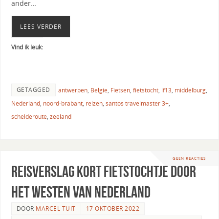
ander…
LEES VERDER
Vind ik leuk:
GETAGGED
antwerpen
,
Belgie
,
Fietsen
,
fietstocht
,
lf13
,
middelburg
,
Nederland
,
noord-brabant
,
reizen
,
santos travelmaster 3+
,
schelderoute
,
zeeland
GEEN REACTIES
Reisverslag kort fietstochtje door
het Westen van Nederland
DOOR
MARCEL TUIT
17 OKTOBER 2022