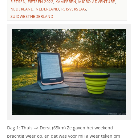
FIETSEN
,
FIETSEN 2022
,
KAMPEREN
,
MICRO-ADVENTURE
,
NEDERLAND
,
NEDERLAND
,
REISVERSLAG
,
ZUIDWESTNEDERLAND
Dag 1: Thuis –> Dorst (65km) Ze gaven het weekend
prachtig weer op, en dat was voor mij alweer teken om