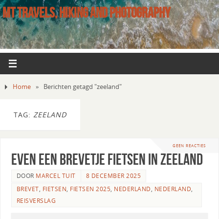
MT TRAVELS, HIKING AND PHOTOGRAPHY
Home
»
Berichten getagd "zeeland"
TAG:
ZEELAND
GEEN REACTIES
Even een brevetje fietsen in Zeeland
DOOR
MARCEL TUIT
8 DECEMBER 2025
BREVET
,
FIETSEN
,
FIETSEN 2025
,
NEDERLAND
,
NEDERLAND
,
REISVERSLAG