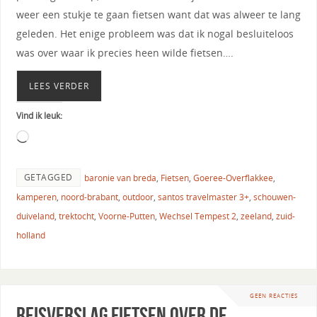
weer een stukje te gaan fietsen want dat was alweer te lang
geleden. Het enige probleem was dat ik nogal besluiteloos
was over waar ik precies heen wilde fietsen….
LEES VERDER
Vind ik leuk:
GETAGGED
baronie van breda
,
Fietsen
,
Goeree-Overflakkee
,
kamperen
,
noord-brabant
,
outdoor
,
santos travelmaster 3+
,
schouwen-
duiveland
,
trektocht
,
Voorne-Putten
,
Wechsel Tempest 2
,
zeeland
,
zuid-
holland
GEEN REACTIES
Reisverslag fietsen over de