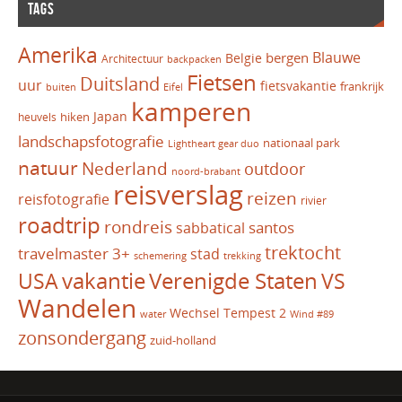
TAGS
Amerika
Blauwe
bergen
Belgie
Architectuur
backpacken
Fietsen
Duitsland
uur
fietsvakantie
frankrijk
Eifel
buiten
kamperen
Japan
hiken
heuvels
landschapsfotografie
nationaal park
Lightheart gear duo
natuur
Nederland
outdoor
noord-brabant
reisverslag
reizen
reisfotografie
rivier
roadtrip
rondreis
santos
sabbatical
trektocht
travelmaster 3+
stad
schemering
trekking
vakantie
USA
Verenigde Staten
VS
Wandelen
Wechsel Tempest 2
water
Wind #89
zonsondergang
zuid-holland