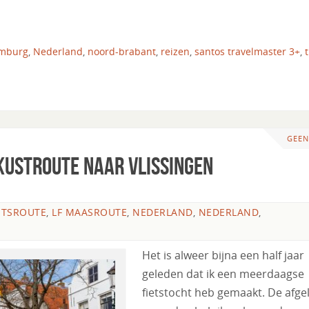
imburg
,
Nederland
,
noord-brabant
,
reizen
,
santos travelmaster 3+
,
GEEN
 Kustroute naar Vlissingen
ETSROUTE
,
LF MAASROUTE
,
NEDERLAND
,
NEDERLAND
,
Het is alweer bijna een half jaar
geleden dat ik een meerdaagse
fietstocht heb gemaakt. De afg