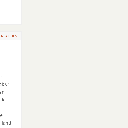
 REACTIES
en
k vrij
an
nde
de
lland