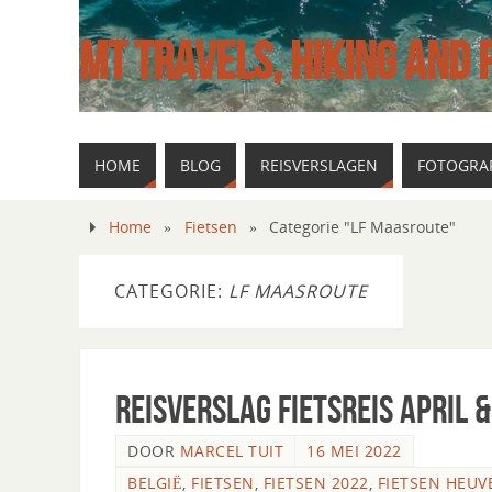
MT TRAVELS, HIKING AND
HOME
BLOG
REISVERSLAGEN
FOTOGRAF
Home
»
Fietsen
»
Categorie "LF Maasroute"
CATEGORIE:
LF MAASROUTE
Reisverslag fietsreis April &
DOOR
MARCEL TUIT
16 MEI 2022
BELGIË
,
FIETSEN
,
FIETSEN 2022
,
FIETSEN HEUVE