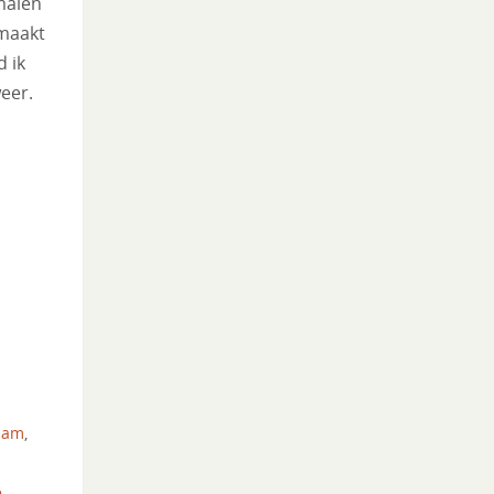
malen
maakt
d ik
weer.
tdam
,
e