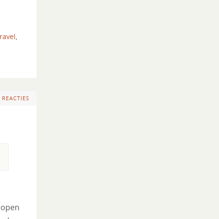
travel
,
 REACTIES
elopen