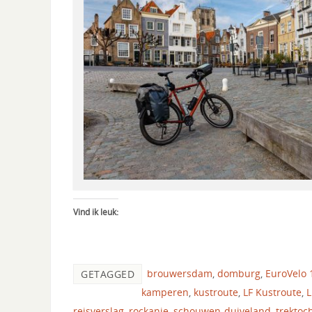
Vind ik leuk:
brouwersdam
,
domburg
,
EuroVelo 
GETAGGED
kamperen
,
kustroute
,
LF Kustroute
,
L
reisverslag
,
rockanje
,
schouwen-duiveland
,
trektoc