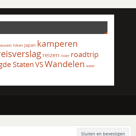
kamperen
Japan
hiken
heuvels
reisverslag
roadtrip
reizen
rivier
Wandelen
gde Staten
VS
water