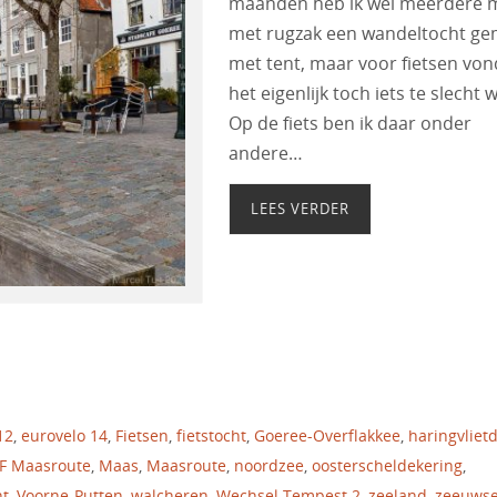
maanden heb ik wel meerdere 
met rugzak een wandeltocht ge
met tent, maar voor fietsen von
het eigenlijk toch iets te slecht 
Op de fiets ben ik daar onder
andere…
LEES VERDER
12
,
eurovelo 14
,
Fietsen
,
fietstocht
,
Goeree-Overflakkee
,
haringvlie
F Maasroute
,
Maas
,
Maasroute
,
noordzee
,
oosterscheldekering
,
ht
,
Voorne-Putten
,
walcheren
,
Wechsel Tempest 2
,
zeeland
,
zeeuws