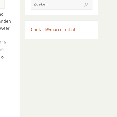
nd
landen
 weer
Contact@marceltuit.nl
ere
ie
g.