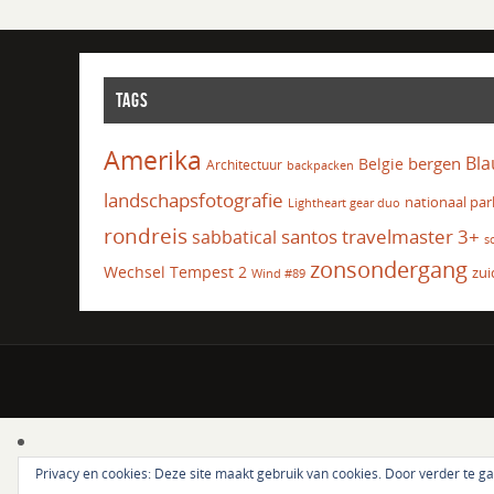
TAGS
Amerika
Bla
bergen
Belgie
Architectuur
backpacken
landschapsfotografie
nationaal par
Lightheart gear duo
rondreis
santos travelmaster 3+
sabbatical
s
zonsondergang
Wechsel Tempest 2
zui
Wind #89
Privacy en cookies: Deze site maakt gebruik van cookies. Door verder te g