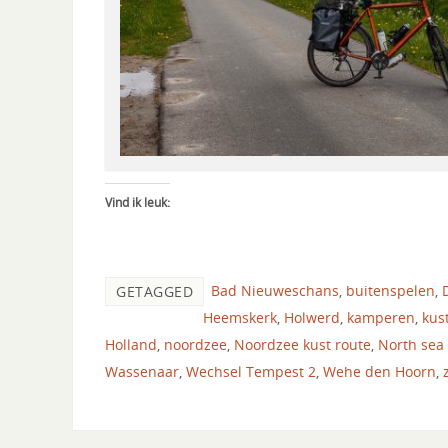
Vind ik leuk:
Bad Nieuweschans
,
buitenspelen
,
GETAGGED
Heemskerk
,
Holwerd
,
kamperen
,
kus
Holland
,
noordzee
,
Noordzee kust route
,
North sea 
Wassenaar
,
Wechsel Tempest 2
,
Wehe den Hoorn
,