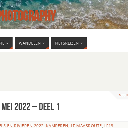
 PHOTOGRAPHY
IE
WANDELEN
FIETSREIZEN
GEEN
 Mei 2022 – Deel 1
LS EN RIVIEREN 2022
,
KAMPEREN
,
LF MAASROUTE
,
LF13