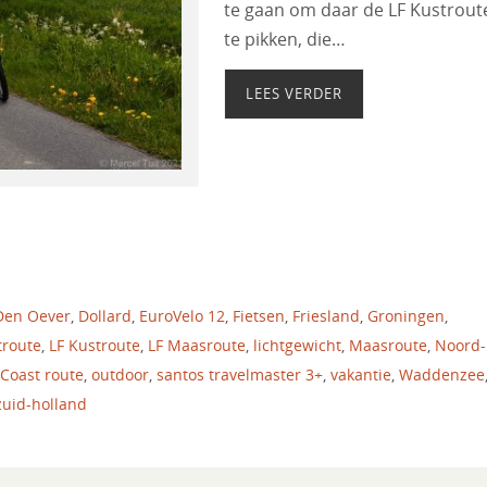
te gaan om daar de LF Kustrout
te pikken, die…
LEES VERDER
Den Oever
,
Dollard
,
EuroVelo 12
,
Fietsen
,
Friesland
,
Groningen
,
troute
,
LF Kustroute
,
LF Maasroute
,
lichtgewicht
,
Maasroute
,
Noord-
Coast route
,
outdoor
,
santos travelmaster 3+
,
vakantie
,
Waddenzee
zuid-holland