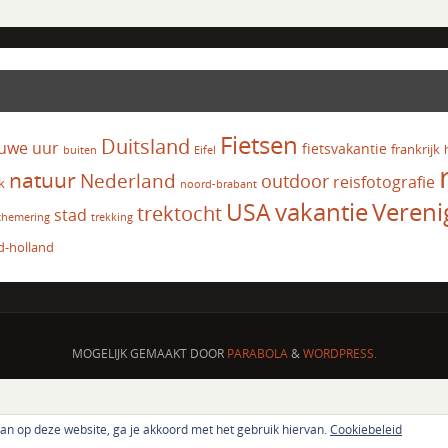
Fietsen
Duitsland
uwe uur
fietsvakantie
frankrijk
Eifel
buiten
natuur
Nederland
outdoor
reisfotografie
k
noord-brabant
vakantie
USA
Vereni
trektocht
stad
chemering
trekking
d-holland
MOGELIJK GEMAAKT DOOR
PARABOLA
&
WORDPRESS.
aan op deze website, ga je akkoord met het gebruik hiervan.
Cookiebeleid