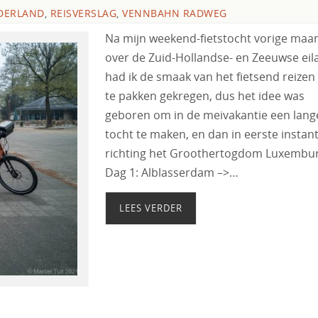
DERLAND
,
REISVERSLAG
,
VENNBAHN RADWEG
Na mijn weekend-fietstocht vorige maa
over de Zuid-Hollandse- en Zeeuwse ei
had ik de smaak van het fietsend reizen
te pakken gekregen, dus het idee was
geboren om in de meivakantie een lang
tocht te maken, en dan in eerste instant
richting het Groothertogdom Luxembur
Dag 1: Alblasserdam –>…
LEES VERDER