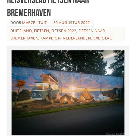
Bremerhaven
DOOR
MARCEL TUIT
30 AUGUSTUS 2022
DUITSLAND
,
FIETSEN
,
FIETSEN 2022
,
FIETSEN NAAR
BREMERHAVEN
,
KAMPEREN
,
NEDERLAND
,
REISVERSLAG