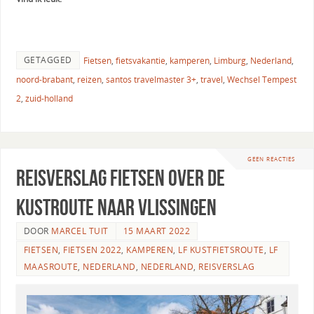
GETAGGED
Fietsen
,
fietsvakantie
,
kamperen
,
Limburg
,
Nederland
,
noord-brabant
,
reizen
,
santos travelmaster 3+
,
travel
,
Wechsel Tempest
2
,
zuid-holland
GEEN REACTIES
Reisverslag fietsen over de
Kustroute naar Vlissingen
DOOR
MARCEL TUIT
15 MAART 2022
FIETSEN
,
FIETSEN 2022
,
KAMPEREN
,
LF KUSTFIETSROUTE
,
LF
MAASROUTE
,
NEDERLAND
,
NEDERLAND
,
REISVERSLAG