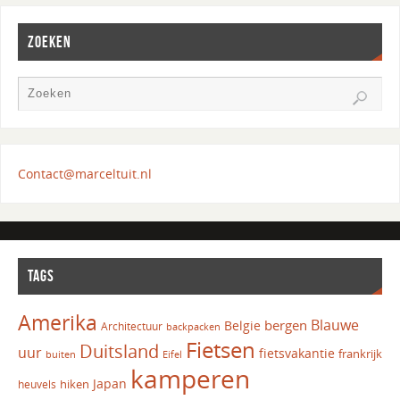
ZOEKEN
Contact@marceltuit.nl
TAGS
Amerika
Blauwe
bergen
Belgie
Architectuur
backpacken
Fietsen
Duitsland
uur
fietsvakantie
frankrijk
Eifel
buiten
kamperen
Japan
hiken
heuvels