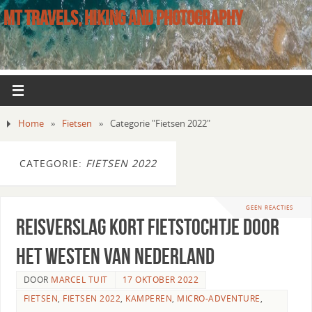
MT TRAVELS, HIKING AND PHOTOGRAPHY
Home
»
Fietsen
»
Categorie "Fietsen 2022"
CATEGORIE:
FIETSEN 2022
GEEN REACTIES
Reisverslag kort fietstochtje door
het Westen van Nederland
DOOR
MARCEL TUIT
17 OKTOBER 2022
FIETSEN
,
FIETSEN 2022
,
KAMPEREN
,
MICRO-ADVENTURE
,