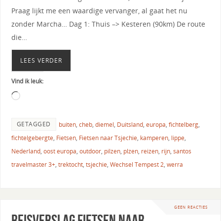
Praag lijkt me een waardige vervanger, al gaat het nu
zonder Marcha… Dag 1: Thuis –> Kesteren (90km) De route
die…
LEES VERDER
Vind ik leuk:
GETAGGED
buiten
,
cheb
,
diemel
,
Duitsland
,
europa
,
fichtelberg
,
fichtelgebergte
,
Fietsen
,
Fietsen naar Tsjechie
,
kamperen
,
lippe
,
Nederland
,
oost europa
,
outdoor
,
pilzen
,
plzen
,
reizen
,
rijn
,
santos
travelmaster 3+
,
trektocht
,
tsjechie
,
Wechsel Tempest 2
,
werra
GEEN REACTIES
Reisverslag fietsen naar