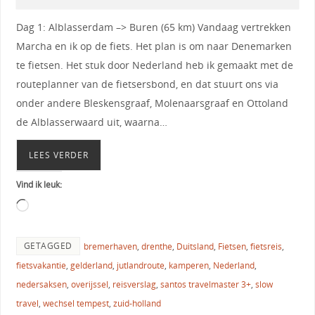
Dag 1: Alblasserdam –> Buren (65 km) Vandaag vertrekken
Marcha en ik op de fiets. Het plan is om naar Denemarken
te fietsen. Het stuk door Nederland heb ik gemaakt met de
routeplanner van de fietsersbond, en dat stuurt ons via
onder andere Bleskensgraaf, Molenaarsgraaf en Ottoland
de Alblasserwaard uit, waarna…
LEES VERDER
Vind ik leuk:
GETAGGED
bremerhaven
,
drenthe
,
Duitsland
,
Fietsen
,
fietsreis
,
fietsvakantie
,
gelderland
,
jutlandroute
,
kamperen
,
Nederland
,
nedersaksen
,
overijssel
,
reisverslag
,
santos travelmaster 3+
,
slow
travel
,
wechsel tempest
,
zuid-holland