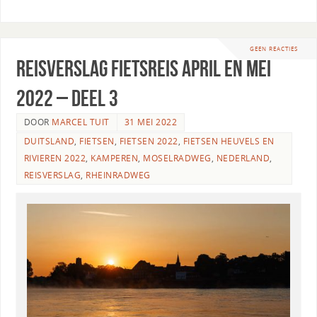
GEEN REACTIES
Reisverslag fietsreis april en mei
2022 – Deel 3
DOOR
MARCEL TUIT
31 MEI 2022
DUITSLAND
,
FIETSEN
,
FIETSEN 2022
,
FIETSEN HEUVELS EN
RIVIEREN 2022
,
KAMPEREN
,
MOSELRADWEG
,
NEDERLAND
,
REISVERSLAG
,
RHEINRADWEG