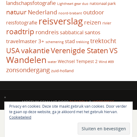
landschapsfotografie
nationaal park
Lightheart gear duo
natuur
Nederland
outdoor
noord-brabant
reisverslag
reizen
reisfotografie
rivier
roadtrip
rondreis
santos
sabbatical
trektocht
travelmaster 3+
stad
schemering
trekking
vakantie
USA
Verenigde Staten
VS
Wandelen
Wechsel Tempest 2
water
Wind #89
zonsondergang
zuid-holland
MOGELIJK GEMAAKT DOOR
PARABOLA
&
WORDPRESS.
Privacy en cookies: Deze site maakt gebruik van cookies. Door verder
te gaan op deze website, ga je akkoord met het gebruik hiervan.
Cookiebeleid