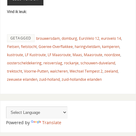
Vind ik leuk:
GETAGGED
brouwersdam
,
domburg
,
EuroVelo 12
,
eurovelo 14
,
Fietsen
,
fietstocht
,
Goeree-Overflakkee
,
haringvlietdam
,
kamperen
,
kustroute
,
LF Kustroute
,
LF Maasroute
,
Maas
,
Maasroute
,
noordzee
,
oosterscheldekering
,
reisverslag
,
rockanje
,
schouwen-duiveland
,
trektocht
,
Voorne-Putten
,
walcheren
,
Wechsel Tempest 2
,
zeeland
,
zeeuwse eilanden
,
zuid-holland
,
zuid-hollandse eilanden
Powered by
Translate