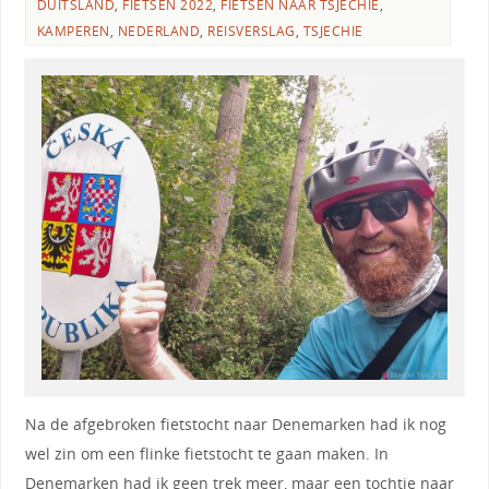
DUITSLAND
,
FIETSEN 2022
,
FIETSEN NAAR TSJECHIE
,
KAMPEREN
,
NEDERLAND
,
REISVERSLAG
,
TSJECHIE
Na de afgebroken fietstocht naar Denemarken had ik nog
wel zin om een flinke fietstocht te gaan maken. In
Denemarken had ik geen trek meer, maar een tochtje naar