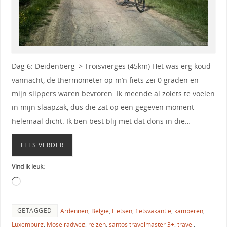
Dag 6: Deidenberg–> Troisvierges (45km) Het was erg koud
vannacht, de thermometer op m’n fiets zei 0 graden en
mijn slippers waren bevroren. Ik meende al zoiets te voelen
in mijn slaapzak, dus die zat op een gegeven moment
helemaal dicht. Ik ben best blij met dat dons in die…
LEES VERDER
Vind ik leuk:
GETAGGED
Ardennen
,
Belgie
,
Fietsen
,
fietsvakantie
,
kamperen
,
Luxemburg
,
Moselradweg
,
reizen
,
santos travelmaster 3+
,
travel
,