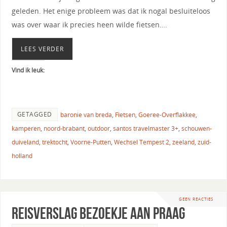
geleden. Het enige probleem was dat ik nogal besluiteloos
was over waar ik precies heen wilde fietsen….
LEES VERDER
Vind ik leuk:
GETAGGED
baronie van breda
,
Fietsen
,
Goeree-Overflakkee
,
kamperen
,
noord-brabant
,
outdoor
,
santos travelmaster 3+
,
schouwen-
duiveland
,
trektocht
,
Voorne-Putten
,
Wechsel Tempest 2
,
zeeland
,
zuid-
holland
GEEN REACTIES
Reisverslag bezoekje aan Praag