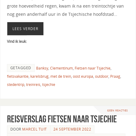
grote hoeveelheid regen, kwam ik na een treintochtje van
nog geen anderhalf uur in de Tsjechische hoofdstad…
LEES VERDER
Vind ik leuk:
GETAGGED
Banksy
,
Clementinum
,
Fietsen naar Tsjechie
,
fietsvakantie
,
karelsbrug
,
met de trein
,
oost europa
,
outdoor
,
Praag
,
stedentrip
,
treinreis
,
tsjechie
GEEN REACTIES
Reisverslag fietsen naar Tsjechie
DOOR
MARCEL TUIT
24 SEPTEMBER 2022