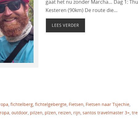
gaat het nu zonder Marcha… Dag 1: Thu
Kesteren (90km) De route die…
LEES VERDER
ropa
,
fichtelberg
,
fichtelgebergte
,
Fietsen
,
Fietsen naar Tsjechie
,
uropa
,
outdoor
,
pilzen
,
plzen
,
reizen
,
rijn
,
santos travelmaster 3+
,
tre