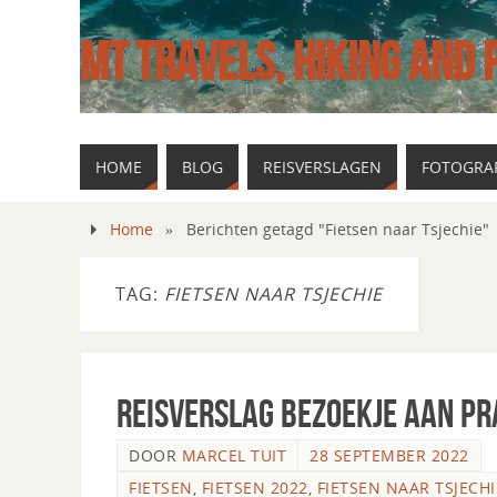
MT TRAVELS, HIKING AND
HOME
BLOG
REISVERSLAGEN
FOTOGRAF
Home
»
Berichten getagd "Fietsen naar Tsjechie"
TAG:
FIETSEN NAAR TSJECHIE
Reisverslag bezoekje aan P
DOOR
MARCEL TUIT
28 SEPTEMBER 2022
FIETSEN
,
FIETSEN 2022
,
FIETSEN NAAR TSJECHI