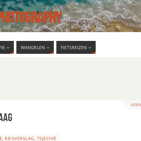
 PHOTOGRAPHY
IE
WANDELEN
FIETSREIZEN
GEEN
raag
E
,
REISVERSLAG
,
TSJECHIE