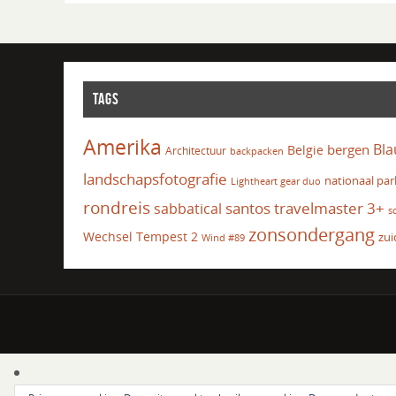
TAGS
Amerika
Bla
bergen
Belgie
Architectuur
backpacken
landschapsfotografie
nationaal par
Lightheart gear duo
rondreis
santos travelmaster 3+
sabbatical
s
zonsondergang
Wechsel Tempest 2
zui
Wind #89