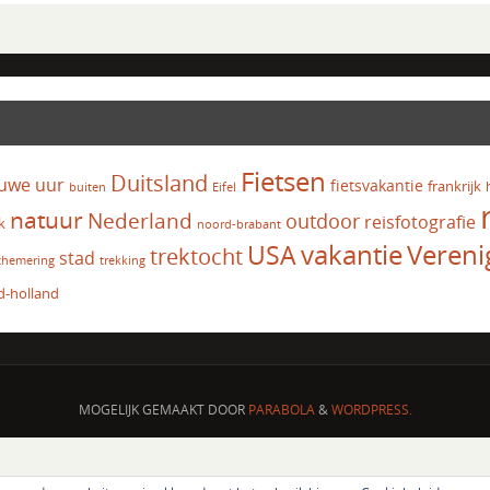
Fietsen
Duitsland
uwe uur
fietsvakantie
frankrijk
Eifel
buiten
natuur
Nederland
outdoor
reisfotografie
k
noord-brabant
vakantie
USA
Vereni
trektocht
stad
chemering
trekking
d-holland
MOGELIJK GEMAAKT DOOR
PARABOLA
&
WORDPRESS.