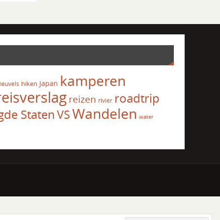
kamperen
Japan
hiken
heuvels
reisverslag
roadtrip
reizen
rivier
Wandelen
gde Staten
VS
water