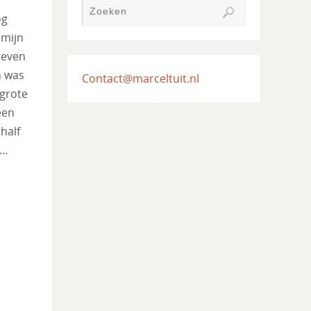
og
 mijn
 even
n was
Contact@marceltuit.nl
grote
een
half
d…