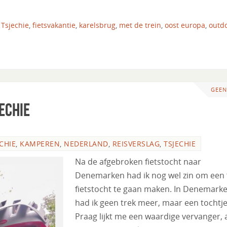
 Tsjechie
,
fietsvakantie
,
karelsbrug
,
met de trein
,
oost europa
,
outd
GEEN
echie
CHIE
,
KAMPEREN
,
NEDERLAND
,
REISVERSLAG
,
TSJECHIE
Na de afgebroken fietstocht naar
Denemarken had ik nog wel zin om een f
fietstocht te gaan maken. In Denemark
had ik geen trek meer, maar een tochtj
Praag lijkt me een waardige vervanger, 