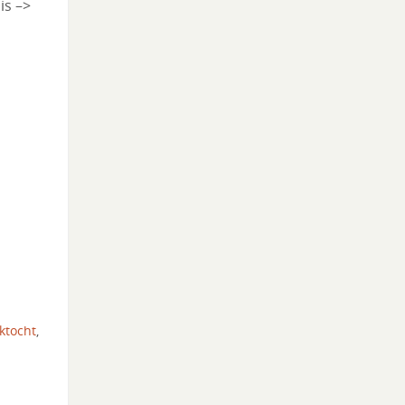
is –>
ktocht
,