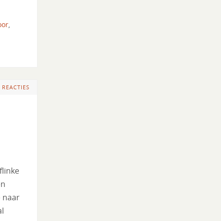
oor
,
 REACTIES
linke
en
e naar
al