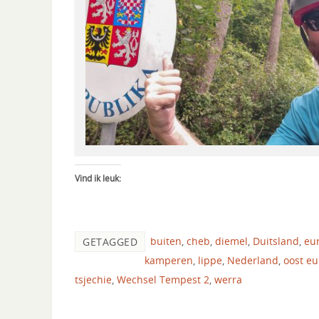
Vind ik leuk:
buiten
,
cheb
,
diemel
,
Duitsland
,
eu
GETAGGED
kamperen
,
lippe
,
Nederland
,
oost e
tsjechie
,
Wechsel Tempest 2
,
werra