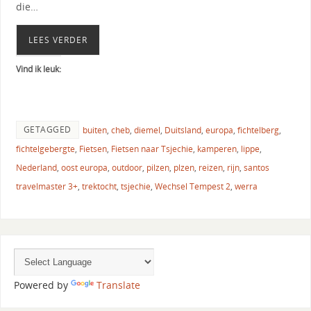
die…
LEES VERDER
Vind ik leuk:
GETAGGED
buiten
,
cheb
,
diemel
,
Duitsland
,
europa
,
fichtelberg
,
fichtelgebergte
,
Fietsen
,
Fietsen naar Tsjechie
,
kamperen
,
lippe
,
Nederland
,
oost europa
,
outdoor
,
pilzen
,
plzen
,
reizen
,
rijn
,
santos
travelmaster 3+
,
trektocht
,
tsjechie
,
Wechsel Tempest 2
,
werra
Powered by
Translate