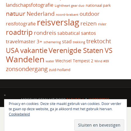
landschapsfotografie
nationaal park
Lightheart gear duo
natuur
Nederland
outdoor
noord-brabant
reisverslag
reizen
reisfotografie
rivier
roadtrip
rondreis
santos
sabbatical
trektocht
travelmaster 3+
stad
schemering
trekking
vakantie
USA
Verenigde Staten
VS
Wandelen
Wechsel Tempest 2
water
Wind #89
zonsondergang
zuid-holland
MOGELIJK GEMAAKT DOOR
PARABOLA
&
WORDPRESS.
Privacy en cookies: Deze site maakt gebruik van cookies. Door verder
te gaan op deze website, ga je akkoord met het gebruik hiervan.
Cookiebeleid