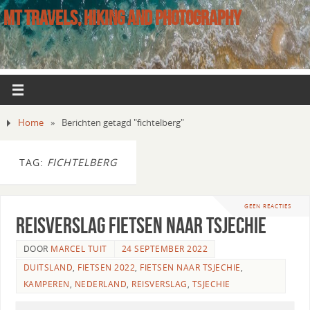
MT TRAVELS, HIKING AND PHOTOGRAPHY
Home
»
Berichten getagd "fichtelberg"
TAG:
FICHTELBERG
GEEN REACTIES
Reisverslag fietsen naar Tsjechie
DOOR
MARCEL TUIT
24 SEPTEMBER 2022
DUITSLAND
,
FIETSEN 2022
,
FIETSEN NAAR TSJECHIE
,
KAMPEREN
,
NEDERLAND
,
REISVERSLAG
,
TSJECHIE