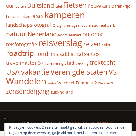
Fietsen
Duitsland
uur
fietsvakantie
frankrijk
Eifel
buiten
kamperen
Japan
hiken
heuvels
landschapsfotografie
nationaal park
Lightheart gear duo
natuur
Nederland
outdoor
noord-brabant
reisverslag
reizen
reisfotografie
rivier
roadtrip
rondreis
santos
sabbatical
trektocht
travelmaster 3+
stad
schemering
trekking
vakantie
USA
Verenigde Staten
VS
Wandelen
Wechsel Tempest 2
water
Wind #89
zonsondergang
zuid-holland
MOGELIJK GEMAAKT DOOR
PARABOLA
&
WORDPRESS.
Privacy en cookies: Deze site maakt gebruik van cookies. Door verder
te gaan op deze website, ga je akkoord met het gebruik hiervan.