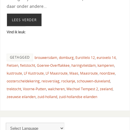
daar onder andere…
LEES VERDER
Vind ik leuk:
GETAGGED
brouwersdam
,
domburg
,
EuroVelo 12
,
eurovelo 14
,
Fietsen
,
fietstocht
,
Goeree-Overflakkee
,
haringvlietdam
,
kamperen
,
kustroute
,
LF Kustroute
,
LF Maasroute
,
Maas
,
Maasroute
,
noordzee
,
oosterscheldekering
,
reisverslag
,
rockanje
,
schouwen-duiveland
,
trektocht
,
Voorne-Putten
,
walcheren
,
Wechsel Tempest 2
,
zeeland
,
zeeuwse eilanden
,
zuid-holland
,
zuid-hollandse eilanden