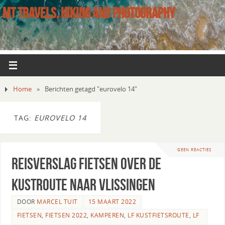
MT TRAVELS, HIKING AND PHOTOGRAPHY
Home
»
Berichten getagd "eurovelo 14"
TAG:
EUROVELO 14
GEEN REACTIES
Reisverslag fietsen over de
Kustroute naar Vlissingen
DOOR
MARCEL TUIT
15 MAART 2022
FIETSEN
,
FIETSEN 2022
,
KAMPEREN
,
LF KUSTFIETSROUTE
,
LF