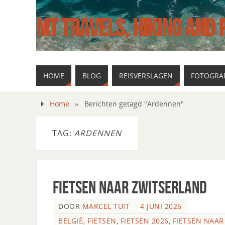
MT TRAVELS, HIKING AND
HOME
BLOG
REISVERSLAGEN
FOTOGRAF
Home
»
Berichten getagd "Ardennen"
TAG:
ARDENNEN
Fietsen naar Zwitserland
DOOR
MARCEL TUIT
4 JUNI 2026
BELGIË
,
FIETSEN
,
FIETSEN 2026
,
FIETSEN NAAR