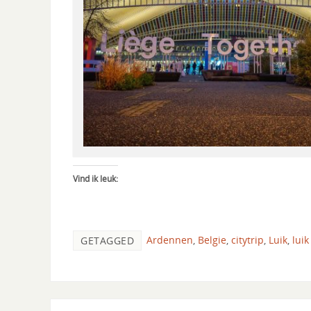
Vind ik leuk:
Ardennen
,
Belgie
,
citytrip
,
Luik
,
luik
GETAGGED