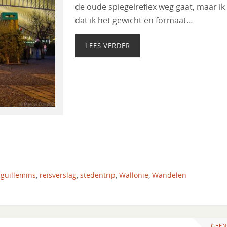
de oude spiegelreflex weg gaat, maar i
dat ik het gewicht en formaat…
LEES VERDER
 guillemins
,
reisverslag
,
stedentrip
,
Wallonie
,
Wandelen
GEEN