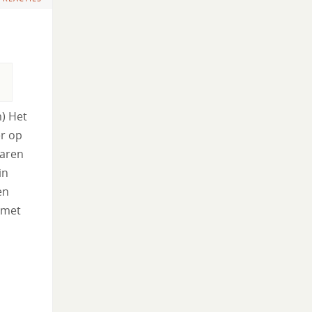
) Het
r op
waren
in
en
 met