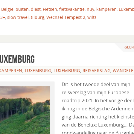
,
Belgie
,
buiten
,
diest
,
Fietsen
,
fietsvakantie
,
huy
,
kamperen
,
Luxemb
 3+
,
slow travel
,
tilburg
,
Wechsel Tempest 2
,
wiltz
GEEN
 Luxemburg
KAMPEREN
,
LUXEMBURG
,
LUXEMBURG
,
REISVERSLAG
,
WANDELE
Dit is het tweede deel van mijn
reisverslag van mijn Europese
roadtrip 2021. In het vorige dee
ik nog in de Belgische Ardennen
ging daarna richting het kleinst
van de Benelux: Luxemburg… Da
rondwandeling naar de Burgpla