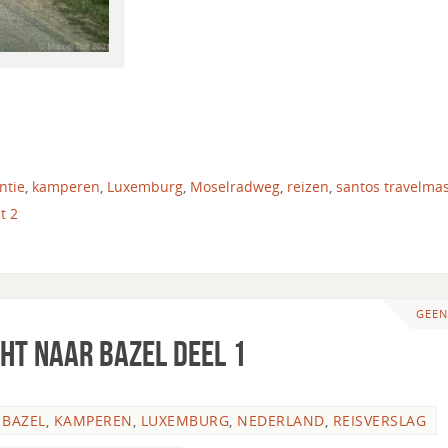
ntie
,
kamperen
,
Luxemburg
,
Moselradweg
,
reizen
,
santos travelmas
t 2
GEEN
cht naar bazel deel 1
 BAZEL
,
KAMPEREN
,
LUXEMBURG
,
NEDERLAND
,
REISVERSLAG