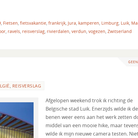
9
,
Fietsen
,
fietsvakantie
,
frankrijk
,
Jura
,
kamperen
,
Limburg
,
Luik
,
Ma
oor
,
ravels
,
reisverslag
,
rivierdalen
,
verdun
,
vogezen
,
Zwitserland
GEEN
LGIË
,
REISVERSLAG
Afgelopen weekend trok ik richting de
Belgische stad Luik. Enerzijds wilde ik de
benen weer eens aan het werk zetten d
middel van een mooie hike, maar teven
wilde ik mijn nieuwe camera testen. Nie