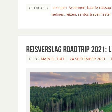
alzingen
,
Ardennen
,
baarle-nassau
GETAGGED
melines
,
reizen
,
santos travelmaster
Reisverslag roadtrip 2021:
DOOR
MARCEL TUIT
24 SEPTEMBER 2021