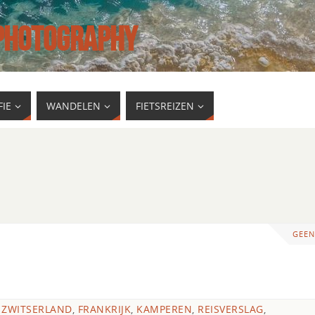
 PHOTOGRAPHY
IE
WANDELEN
FIETSREIZEN
GEEN
 ZWITSERLAND
,
FRANKRIJK
,
KAMPEREN
,
REISVERSLAG
,