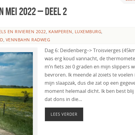
n mei 2022 – Deel 2
LS EN RIVIEREN 2022
,
KAMPEREN
,
LUXEMBURG
,
ED
,
VENNBAHN RADWEG
Dag 6: Deidenberg–> Troisvierges (45km
was erg koud vannacht, de thermomete
m’n fiets zei 0 graden en mijn slippers 
bevroren. Ik meende al zoiets te voelen 
mijn slaapzak, dus die zat op een gegev
moment helemaal dicht. Ik ben best blij
dat dons in die…
LEES VERDER