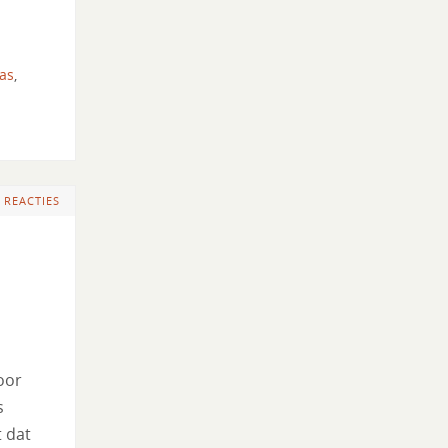
as
,
 REACTIES
oor
s
t dat