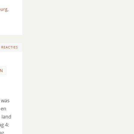
urg
,
 REACTIES
N
l was
 en
e land
g 4:
az