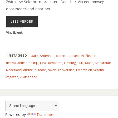
Zwitserse Solothurn brachten. Deel 1 –> Via een omweg
door Nederland naar het…
LEES VERDER
Vind ik leuk:
GETAGGED
aare
,
Ardennen
,
buiten
,
eurovelo 19
,
Fietsen
,
fietsvakantie
,
frankrijk
,
Jura
,
kamperen
,
Limburg
,
Luik
,
Maas
,
Maasroute
,
Nederland
,
ourthe
,
outdoor
,
ravels
,
reisverslag
,
rivierdalen
,
verdun
,
vogezen
,
Zwitserland
Powered by
Translate