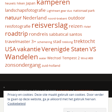
kamperen
Japan
hiken
heuvels
landschapsfotografie
nationaal park
Lightheart gear duo
natuur
Nederland
outdoor
noord-brabant
reisverslag
reizen
reisfotografie
rivier
roadtrip
rondreis
santos
sabbatical
trektocht
travelmaster 3+
stad
schemering
trekking
vakantie
USA
Verenigde Staten
VS
Wandelen
Wechsel Tempest 2
water
Wind #89
zonsondergang
zuid-holland
MOGELIJK GEMAAKT DOOR
PARABOLA
&
WORDPRESS.
Privacy en cookies: Deze site maakt gebruik van cookies. Door verder
te gaan op deze website, ga je akkoord met het gebruik hiervan.
Cookiebeleid