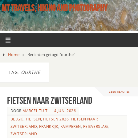
MT TRAVELS, HIKING AND PHOTOGRAPHY
Home
»
Berichten getagd "ourthe"
TAG:
OURTHE
GEEN REACTIES
Fietsen naar Zwitserland
DOOR
MARCEL TUIT
4 JUNI 2026
BELGIË
,
FIETSEN
,
FIETSEN 2026
,
FIETSEN NAAR
ZWITSERLAND
,
FRANKRIJK
,
KAMPEREN
,
REISVERSLAG
,
ZWITSERLAND