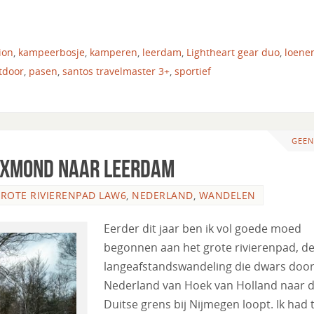
ion
,
kampeerbosje
,
kamperen
,
leerdam
,
Lightheart gear duo
,
loene
tdoor
,
pasen
,
santos travelmaster 3+
,
sportief
GEEN
Lexmond naar Leerdam
ROTE RIVIERENPAD LAW6
,
NEDERLAND
,
WANDELEN
Eerder dit jaar ben ik vol goede moed
begonnen aan het grote rivierenpad, d
langeafstandswandeling die dwars doo
Nederland van Hoek van Holland naar 
Duitse grens bij Nijmegen loopt. Ik had 