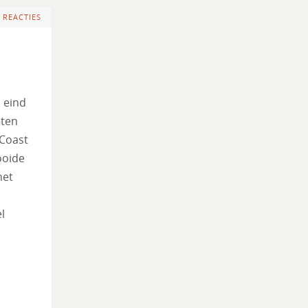
 REACTIES
n eind
eten
 Coast
ooide
het
l