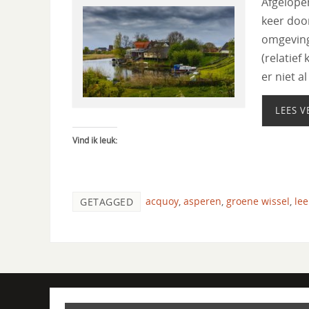
Afgelope
keer doo
omgeving 
(relatief
er niet a
LEES V
Vind ik leuk:
acquoy
,
asperen
,
groene wissel
,
le
GETAGGED