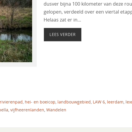
dusver bijna 100 kilometer van deze ro
gelopen, verdeeld over een viertal etap
Helaas zat er in…
LEES VERDER
 rivierenpad
,
hei- en boeicop
,
landbouwgebied
,
LAW 6
,
leerdam
,
le
bella
,
vijfheerenlanden
,
Wandelen