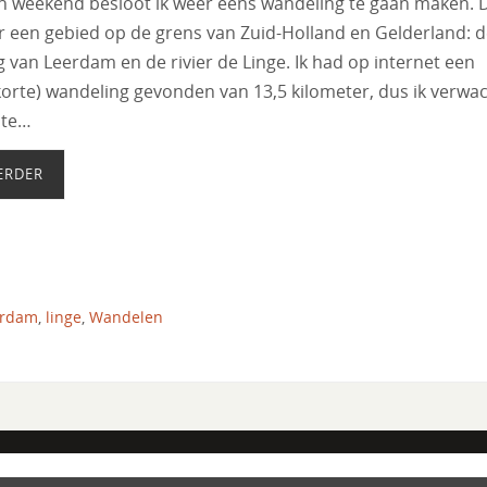
n weekend besloot ik weer eens wandeling te gaan maken. D
r een gebied op de grens van Zuid-Holland en Gelderland: 
van Leerdam en de rivier de Linge. Ik had op internet een
 korte) wandeling gevonden van 13,5 kilometer, dus ik verwa
l te…
ERDER
erdam
,
linge
,
Wandelen