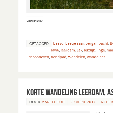
Vind ik leuk:
beesd
,
beetje saai
,
bergambacht
,
B
GETAGGED
law6
,
leerdam
,
Lek
,
lekdijk
,
linge
,
mar
Schoonhoven
,
tiendpad
,
Wandelen
,
wandelnet
Korte wandeling Leerdam, A
DOOR
MARCEL TUIT
29 APRIL 2017
NEDE