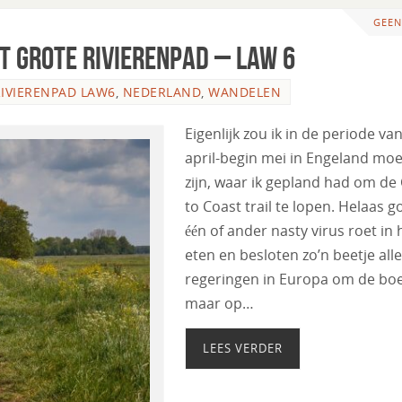
GEEN
t Grote Rivierenpad – LAW 6
IVIERENPAD LAW6
,
NEDERLAND
,
WANDELEN
Eigenlijk zou ik in de periode va
april-begin mei in Engeland mo
zijn, waar ik gepland had om de
to Coast trail te lopen. Helaas g
één of ander nasty virus roet in 
eten en besloten zo’n beetje alle
regeringen in Europa om de boe
maar op…
LEES VERDER