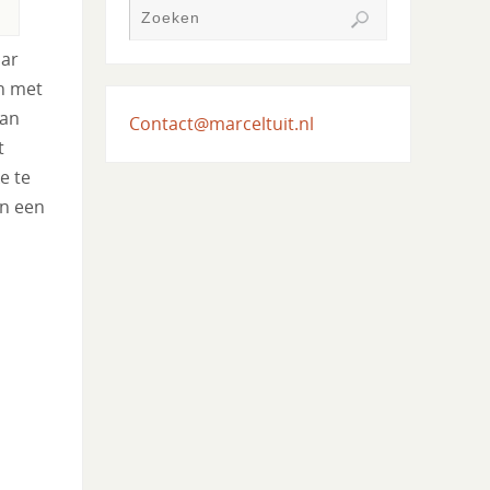
aar
en met
van
Contact@marceltuit.nl
t
e te
n een