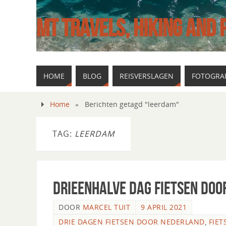
MT TRAVELS, HIKING AND
HOME
BLOG
REISVERSLAGEN
FOTOGRAF
Home
»
Berichten getagd "leerdam"
TAG:
LEERDAM
Drieenhalve dag fietsen do
DOOR
MARCEL TUIT
9 APRIL 2021
DRIE DAGEN FIETSEN DOOR NEDERLAND
,
FIET