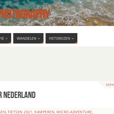
 PHOTOGRAPHY
IE
WANDELEN
FIETSREIZEN
GEEN
or Nederland
SEN
,
FIETSEN 2021
,
KAMPEREN
,
MICRO-ADVENTURE
,