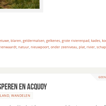
etuwe
,
blaren
,
geldermalsen
,
gelkenes
,
grote rivierenpad
,
kades
,
ko
ienwaardt
,
natuur
,
nieuwpoort
,
onder zeeniveau
,
plat
,
rivier
,
scha
GEEN
speren en Acquoy
RLAND
,
WANDELEN