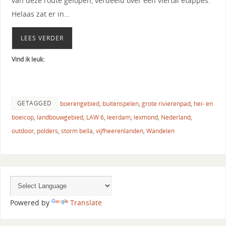
van deze route gelopen, verdeeld over een viertal etappes.
Helaas zat er in…
LEES VERDER
Vind ik leuk:
GETAGGED
boerengebied
,
buitenspelen
,
grote rivierenpad
,
hei- en
boeicop
,
landbouwgebied
,
LAW 6
,
leerdam
,
lexmond
,
Nederland
,
outdoor
,
polders
,
storm bella
,
vijfheerenlanden
,
Wandelen
Powered by
Translate