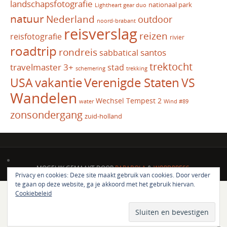
landschapsfotografie
nationaal park
Lightheart gear duo
natuur
Nederland
outdoor
noord-brabant
reisverslag
reizen
reisfotografie
rivier
roadtrip
rondreis
santos
sabbatical
trektocht
travelmaster 3+
stad
schemering
trekking
vakantie
USA
Verenigde Staten
VS
Wandelen
Wechsel Tempest 2
water
Wind #89
zonsondergang
zuid-holland
MOGELIJK GEMAAKT DOOR
PARABOLA
&
WORDPRESS.
Privacy en cookies: Deze site maakt gebruik van cookies. Door verder
te gaan op deze website, ga je akkoord met het gebruik hiervan.
Cookiebeleid