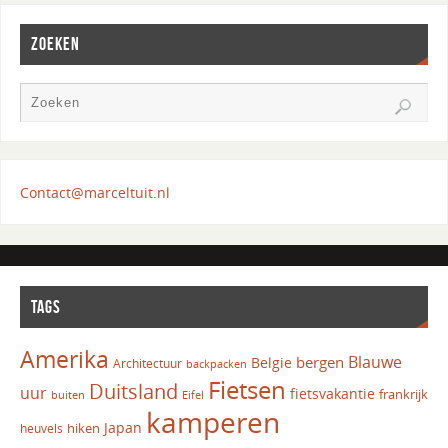
ZOEKEN
Contact@marceltuit.nl
TAGS
Amerika
Blauwe
bergen
Belgie
Architectuur
backpacken
Fietsen
Duitsland
uur
fietsvakantie
frankrijk
Eifel
buiten
kamperen
Japan
hiken
heuvels