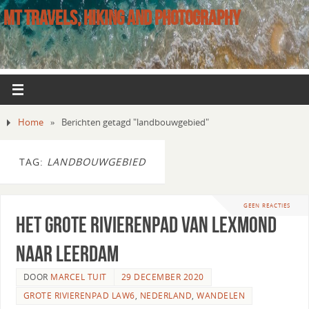
MT TRAVELS, HIKING AND PHOTOGRAPHY
Home
»
Berichten getagd "landbouwgebied"
TAG:
LANDBOUWGEBIED
GEEN REACTIES
Het Grote rivierenpad van Lexmond
naar Leerdam
DOOR
MARCEL TUIT
29 DECEMBER 2020
GROTE RIVIERENPAD LAW6
,
NEDERLAND
,
WANDELEN