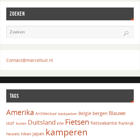
ZOEKEN
Contact@marceltuit.nl
TAGS
Amerika
Blauwe
bergen
Belgie
Architectuur
backpacken
Fietsen
Duitsland
uur
fietsvakantie
frankrijk
Eifel
buiten
kamperen
Japan
hiken
heuvels