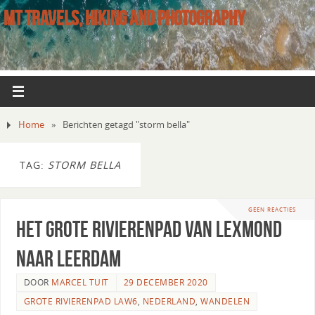
MT TRAVELS, HIKING AND PHOTOGRAPHY
Home
»
Berichten getagd "storm bella"
TAG:
STORM BELLA
GEEN REACTIES
Het Grote rivierenpad van Lexmond
naar Leerdam
DOOR
MARCEL TUIT
29 DECEMBER 2020
GROTE RIVIERENPAD LAW6
,
NEDERLAND
,
WANDELEN