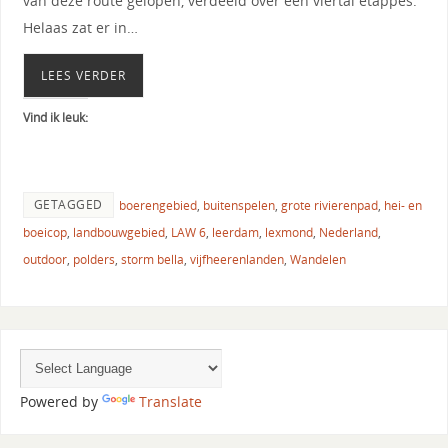
van deze route gelopen, verdeeld over een viertal etappes.
Helaas zat er in…
LEES VERDER
Vind ik leuk:
GETAGGED
boerengebied
,
buitenspelen
,
grote rivierenpad
,
hei- en
boeicop
,
landbouwgebied
,
LAW 6
,
leerdam
,
lexmond
,
Nederland
,
outdoor
,
polders
,
storm bella
,
vijfheerenlanden
,
Wandelen
Powered by
Translate