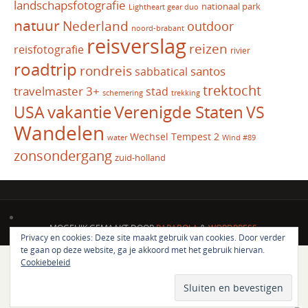
landschapsfotografie
nationaal park
Lightheart gear duo
natuur
Nederland
outdoor
noord-brabant
reisverslag
reizen
reisfotografie
rivier
roadtrip
rondreis
santos
sabbatical
trektocht
travelmaster 3+
stad
schemering
trekking
vakantie
USA
Verenigde Staten
VS
Wandelen
Wechsel Tempest 2
water
Wind #89
zonsondergang
zuid-holland
MOGELIJK GEMAAKT DOOR
PARABOLA
&
WORDPRESS.
Privacy en cookies: Deze site maakt gebruik van cookies. Door verder
te gaan op deze website, ga je akkoord met het gebruik hiervan.
Cookiebeleid