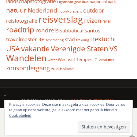
landschapsfotografie
nationaal park
Lightheart gear duo
natuur
Nederland
outdoor
noord-brabant
reisverslag
reizen
reisfotografie
rivier
roadtrip
rondreis
santos
sabbatical
trektocht
travelmaster 3+
stad
schemering
trekking
vakantie
USA
Verenigde Staten
VS
Wandelen
Wechsel Tempest 2
water
Wind #89
zonsondergang
zuid-holland
MOGELIJK GEMAAKT DOOR
PARABOLA
&
WORDPRESS.
Privacy en cookies: Deze site maakt gebruik van cookies. Door verder
te gaan op deze website, ga je akkoord met het gebruik hiervan.
Cookiebeleid