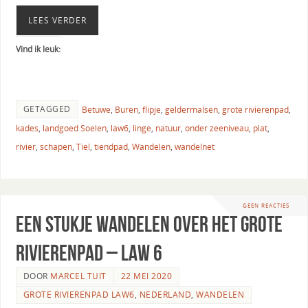
LEES VERDER
Vind ik leuk:
GETAGGED
Betuwe
,
Buren
,
flipje
,
geldermalsen
,
grote rivierenpad
,
kades
,
landgoed Soelen
,
law6
,
linge
,
natuur
,
onder zeeniveau
,
plat
,
rivier
,
schapen
,
Tiel
,
tiendpad
,
Wandelen
,
wandelnet
GEEN REACTIES
Een stukje wandelen over het Grote
Rivierenpad – LAW 6
DOOR
MARCEL TUIT
22 MEI 2020
GROTE RIVIERENPAD LAW6
,
NEDERLAND
,
WANDELEN