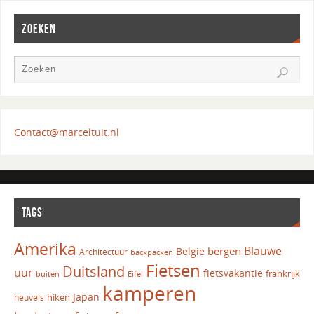
ZOEKEN
Contact@marceltuit.nl
TAGS
Amerika
Blauwe
bergen
Belgie
Architectuur
backpacken
Fietsen
Duitsland
uur
fietsvakantie
frankrijk
Eifel
buiten
kamperen
Japan
hiken
heuvels