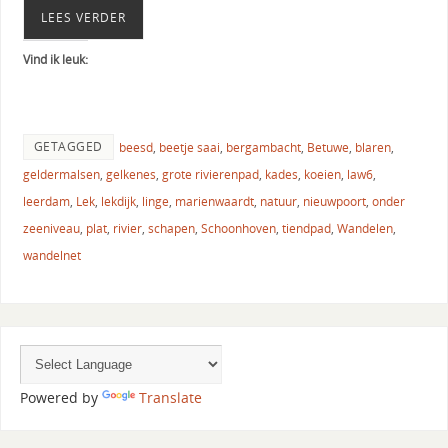
LEES VERDER
Vind ik leuk:
GETAGGED
beesd
,
beetje saai
,
bergambacht
,
Betuwe
,
blaren
,
geldermalsen
,
gelkenes
,
grote rivierenpad
,
kades
,
koeien
,
law6
,
leerdam
,
Lek
,
lekdijk
,
linge
,
marienwaardt
,
natuur
,
nieuwpoort
,
onder
zeeniveau
,
plat
,
rivier
,
schapen
,
Schoonhoven
,
tiendpad
,
Wandelen
,
wandelnet
Powered by
Translate