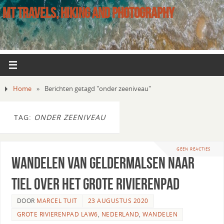
MT TRAVELS, HIKING AND PHOTOGRAPHY
Home
»
Berichten getagd "onder zeeniveau"
TAG:
ONDER ZEENIVEAU
GEEN REACTIES
Wandelen van Geldermalsen naar
Tiel over het Grote Rivierenpad
DOOR
MARCEL TUIT
23 AUGUSTUS 2020
GROTE RIVIERENPAD LAW6
,
NEDERLAND
,
WANDELEN