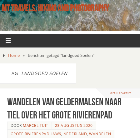
MT TRAVELS, HIKING AND PHOTOGRAPHY
Home
»
Berichten getagd "landgoed Soelen"
TAG:
LANDGOED SOELEN
GEEN REACTIES
Wandelen van Geldermalsen naar
Tiel over het Grote Rivierenpad
DOOR
MARCEL TUIT
23 AUGUSTUS 2020
GROTE RIVIERENPAD LAW6
,
NEDERLAND
,
WANDELEN