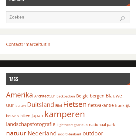
Contact@marceltuit.nl
TAGS
Amerika
Blauwe
bergen
Belgie
Architectuur
backpacken
Fietsen
Duitsland
uur
fietsvakantie
frankrijk
Eifel
buiten
kamperen
Japan
hiken
heuvels
landschapsfotografie
nationaal park
Lightheart gear duo
natuur
Nederland
outdoor
noord-brabant