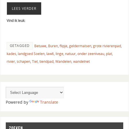
LEES VERDER
Vind ik leuk:
GETAGGED
Betuwe
,
Buren
,
flipje
,
geldermalsen
,
grote rivierenpad
,
kades
,
landgoed Soelen
,
law6
,
linge
,
natuur
,
onder zeeniveau
,
plat
,
rivier
,
schapen
,
Tiel
,
tiendpad
,
Wandelen
,
wandelnet
Powered by
Translate
ZOEKEN