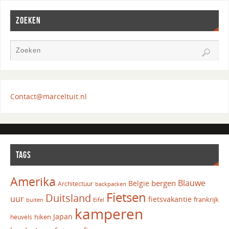
ZOEKEN
Contact@marceltuit.nl
TAGS
Amerika
Blauwe
bergen
Belgie
Architectuur
backpacken
Fietsen
Duitsland
uur
fietsvakantie
frankrijk
Eifel
buiten
kamperen
Japan
hiken
heuvels