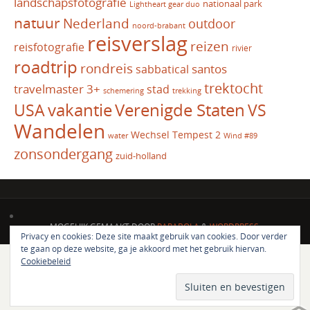
landschapsfotografie
nationaal park
Lightheart gear duo
natuur
Nederland
outdoor
noord-brabant
reisverslag
reizen
reisfotografie
rivier
roadtrip
rondreis
santos
sabbatical
trektocht
travelmaster 3+
stad
schemering
trekking
vakantie
USA
Verenigde Staten
VS
Wandelen
Wechsel Tempest 2
water
Wind #89
zonsondergang
zuid-holland
MOGELIJK GEMAAKT DOOR
PARABOLA
&
WORDPRESS.
Privacy en cookies: Deze site maakt gebruik van cookies. Door verder
te gaan op deze website, ga je akkoord met het gebruik hiervan.
Cookiebeleid