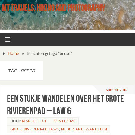
MT TRAVELS, HIKING AND PHOTOGRAPHY
Home
»
Berichten getagd "beesd"
TAG:
BEESD
GEEN REACTIES
Een stukje wandelen over het Grote
Rivierenpad – LAW 6
DOOR
MARCEL TUIT
22 MEI 2020
GROTE RIVIERENPAD LAW6
,
NEDERLAND
,
WANDELEN