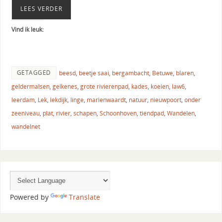
LEES VERDER
Vind ik leuk:
GETAGGED
beesd
,
beetje saai
,
bergambacht
,
Betuwe
,
blaren
,
geldermalsen
,
gelkenes
,
grote rivierenpad
,
kades
,
koeien
,
law6
,
leerdam
,
Lek
,
lekdijk
,
linge
,
marienwaardt
,
natuur
,
nieuwpoort
,
onder
zeeniveau
,
plat
,
rivier
,
schapen
,
Schoonhoven
,
tiendpad
,
Wandelen
,
wandelnet
Powered by
Translate