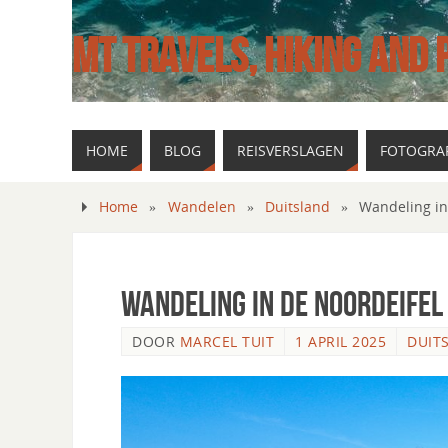
MT TRAVELS, HIKING AND
HOME
BLOG
REISVERSLAGEN
FOTOGRAF
Home
»
Wandelen
»
Duitsland
»
Wandeling in
Wandeling in de Noordeifel
DOOR
MARCEL TUIT
1 APRIL 2025
DUIT