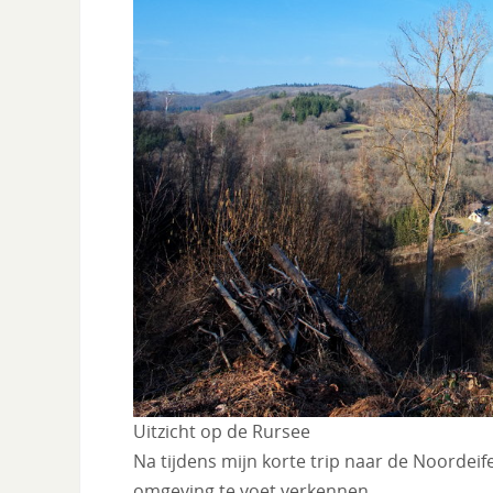
Uitzicht op de Rursee
Na tijdens mijn korte trip naar de Noordeif
omgeving te voet verkennen.