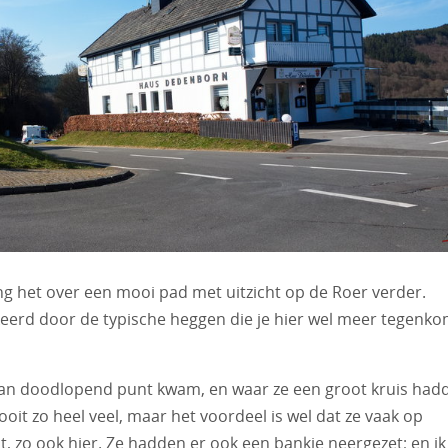
ng het over een mooi pad met uitzicht op de Roer verder.
eerd door de typische heggen die je hier wel meer tegenko
 van doodlopend punt kwam, en waar ze een groot kruis had
oit zo heel veel, maar het voordeel is wel dat ze vaak op
t, zo ook hier. Ze hadden er ook een bankje neergezet; en ik