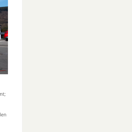
mt;
den