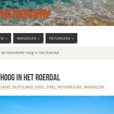
 PHOTOGRAPHY
IE
WANDELEN
FIETSREIZEN
 de Noordeifel hoog in het Roerdal
 hoog in het Roerdal
SLAND
,
DUITSLAND
,
EIFEL
,
EIFEL
,
REISVERSLAG
,
WANDELEN