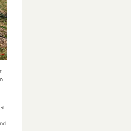
t
in
eil
ond