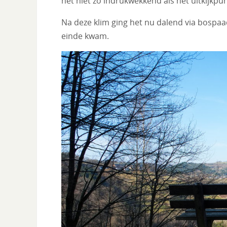
het niet zo indrukwekkend als het uitkijkpu
Na deze klim ging het nu dalend via bospaa
einde kwam.