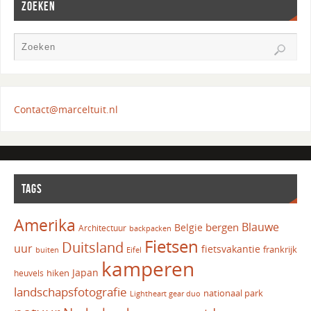
ZOEKEN
Contact@marceltuit.nl
TAGS
Amerika
Blauwe
bergen
Belgie
Architectuur
backpacken
Fietsen
Duitsland
uur
fietsvakantie
frankrijk
Eifel
buiten
kamperen
Japan
hiken
heuvels
landschapsfotografie
nationaal park
Lightheart gear duo