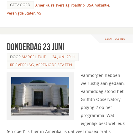
GETAGGED
Amerika
,
reisverslag
,
roadtrip
,
USA
,
vakantie
,
Verenigde Staten
,
VS
GEEN REACTIES
Donderdag 23 juni
DOOR
MARCEL TUIT
24 JUNI 2011
REISVERSLAG
,
VERENIGDE STATEN
Vanmorgen hebben
we rustig aan gedaan.
Vanmiddag stond het
Griffith Observatory
poging 2 op het
programma. Wat
eigenlijk best wel leuk
(en goed) is hier in Amerika, is dat veel musea gratis