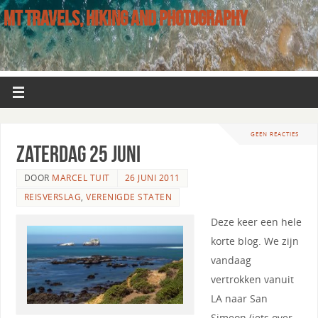
MT TRAVELS, HIKING AND PHOTOGRAPHY
GEEN REACTIES
Zaterdag 25 juni
DOOR
MARCEL TUIT
26 JUNI 2011
REISVERSLAG
,
VERENIGDE STATEN
Deze keer een hele
korte blog. We zijn
vandaag
vertrokken vanuit
LA naar San
Simeon (iets over