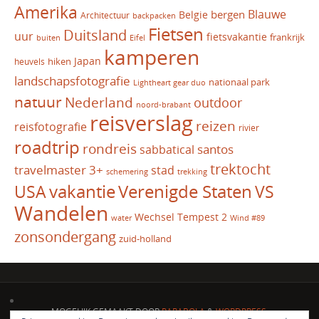
Amerika
Blauwe
bergen
Belgie
Architectuur
backpacken
Fietsen
Duitsland
uur
fietsvakantie
frankrijk
Eifel
buiten
kamperen
Japan
hiken
heuvels
landschapsfotografie
nationaal park
Lightheart gear duo
natuur
Nederland
outdoor
noord-brabant
reisverslag
reizen
reisfotografie
rivier
roadtrip
rondreis
santos
sabbatical
trektocht
travelmaster 3+
stad
schemering
trekking
vakantie
USA
Verenigde Staten
VS
Wandelen
Wechsel Tempest 2
water
Wind #89
zonsondergang
zuid-holland
MOGELIJK GEMAAKT DOOR
PARABOLA
&
WORDPRESS.