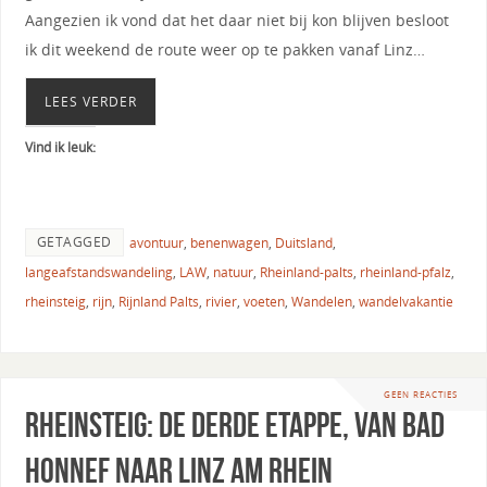
Aangezien ik vond dat het daar niet bij kon blijven besloot
ik dit weekend de route weer op te pakken vanaf Linz…
LEES VERDER
Vind ik leuk:
GETAGGED
avontuur
,
benenwagen
,
Duitsland
,
langeafstandswandeling
,
LAW
,
natuur
,
Rheinland-palts
,
rheinland-pfalz
,
rheinsteig
,
rijn
,
Rijnland Palts
,
rivier
,
voeten
,
Wandelen
,
wandelvakantie
GEEN REACTIES
Rheinsteig: de derde etappe, van Bad
Honnef naar Linz am Rhein