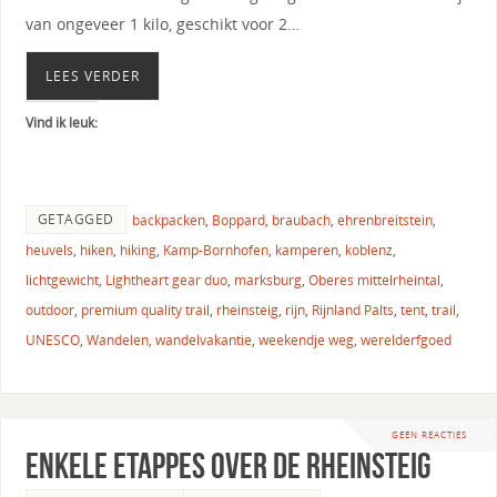
van ongeveer 1 kilo, geschikt voor 2…
LEES VERDER
Vind ik leuk:
GETAGGED
backpacken
,
Boppard
,
braubach
,
ehrenbreitstein
,
heuvels
,
hiken
,
hiking
,
Kamp-Bornhofen
,
kamperen
,
koblenz
,
lichtgewicht
,
Lightheart gear duo
,
marksburg
,
Oberes mittelrheintal
,
outdoor
,
premium quality trail
,
rheinsteig
,
rijn
,
Rijnland Palts
,
tent
,
trail
,
UNESCO
,
Wandelen
,
wandelvakantie
,
weekendje weg
,
werelderfgoed
GEEN REACTIES
Enkele etappes over de Rheinsteig