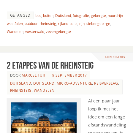
GETAGGED
bos
,
buiten
,
Duitsland
,
fotografie
,
gebergte
,
noordrijn-
westfalen
,
outdoor
,
rheinsteig
,
rijland-palts
,
rijn
,
siebengebirge
,
Wandelen
,
westerwald
,
zevengebergte
GEEN REACTIES
2 etappes van de Rheinsteig
DOOR
MARCEL TUIT
9 SEPTEMBER 2017
DUITSLAND
,
DUITSLAND
,
MICRO-ADVENTURE
,
REISVERSLAG
,
RHEINSTEIG
,
WANDELEN
Al een paar jaar
loop ik met het
idee om een lange
afstandswandeling
te gaan maken. Je