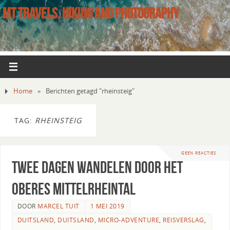
MT TRAVELS, HIKING AND PHOTOGRAPHY
Home
»
Berichten getagd "rheinsteig"
TAG:
RHEINSTEIG
GEEN REACTIES
Twee dagen wandelen door het
Oberes Mittelrheintal
DOOR
MARCEL TUIT
1 MEI 2019
DUITSLAND
,
DUITSLAND
,
MICRO-ADVENTURE
,
REISVERSLAG
,