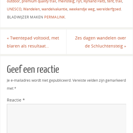
outdoor
,
premium quality trail
,
rheinsteig
,
rijn
,
Rijnland Palts
,
tent
,
trail
,
UNESCO
,
Wandelen
,
wandelvakantie
,
weekendje weg
,
werelderfgoed
.
BLADWIJZER MAKEN
PERMALINK
.
«
Twentepad voltooid, met
Zes dagen wandelen over
blaren als resultaat…
de Schluchtensteig
»
Geef een reactie
Je e-mailadres wordt niet gepubliceerd.
Vereiste velden zijn gemarkeerd
met
*
Reactie
*