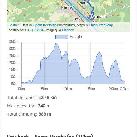
Leaflet
| Data ©
OpenStreetMap
contributors, Maps ©
OpenStreetMap
contributors,
CC-BY-SA
, Imagery ©
Mapbox
Total distance:
22.48 km
Max elevation:
340 m
Total climbing:
888 m