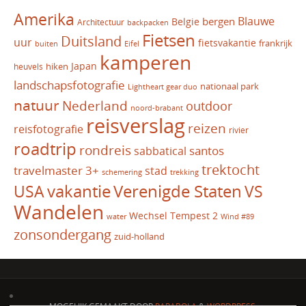
Amerika
Blauwe
bergen
Belgie
Architectuur
backpacken
Fietsen
Duitsland
uur
fietsvakantie
frankrijk
Eifel
buiten
kamperen
Japan
hiken
heuvels
landschapsfotografie
nationaal park
Lightheart gear duo
natuur
Nederland
outdoor
noord-brabant
reisverslag
reizen
reisfotografie
rivier
roadtrip
rondreis
santos
sabbatical
trektocht
travelmaster 3+
stad
schemering
trekking
vakantie
USA
Verenigde Staten
VS
Wandelen
Wechsel Tempest 2
water
Wind #89
zonsondergang
zuid-holland