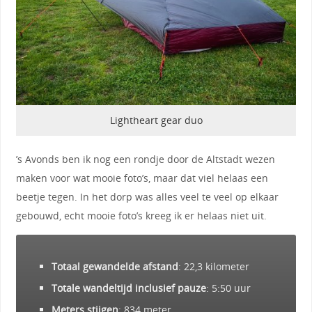
Lightheart gear duo
’s Avonds ben ik nog een rondje door de Altstadt wezen
maken voor wat mooie foto’s, maar dat viel helaas een
beetje tegen. In het dorp was alles veel te veel op elkaar
gebouwd, echt mooie foto’s kreeg ik er helaas niet uit.
Totaal gewandelde afstand
: 22,3 kilometer
Totale wandeltijd inclusief pauze
: 5:50 uur
Meters stijgen
: 834 meter