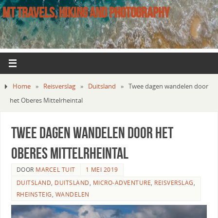
MT TRAVELS, HIKING AND PHOTOGRAPHY
Home
»
Reisverslag
»
Duitsland
»
Twee dagen wandelen door
het Oberes Mittelrheintal
Twee dagen wandelen door het
Oberes Mittelrheintal
DOOR
MARCEL TUIT
1 MEI 2019
DUITSLAND
,
DUITSLAND
,
MICRO-ADVENTURE
,
REISVERSLAG
,
RHEINSTEIG
,
WANDELEN