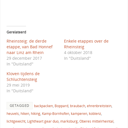
Gerelateerd
Rheinsteig: de derde
Enkele etappes over de
etappe, van Bad Honnef
Rheinsteig
naar Linz am Rhein
4 oktober 2018
29 december 2017
In "Duitsland"
In "Duitsland"
Kloven tijdens de
Schluchtensteig
29 mei 2019
In "Duitsland"
GETAGGED
backpacken
,
Boppard
,
braubach
,
ehrenbreitstein
,
heuvels
,
hiken
,
hiking
,
Kamp-Bornhofen
,
kamperen
,
koblenz
,
lichtgewicht
,
Lightheart gear duo
,
marksburg
,
Oberes mittelrheintal
,