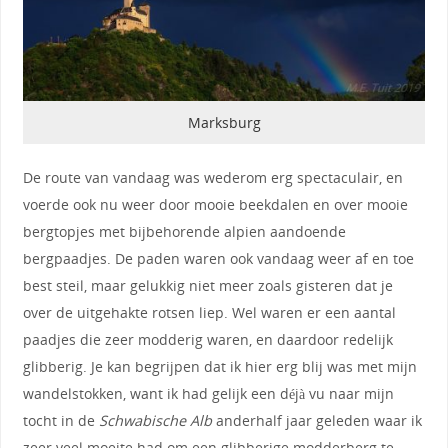
Marksburg
De route van vandaag was wederom erg spectaculair, en
voerde ook nu weer door mooie beekdalen en over mooie
bergtopjes met bijbehorende alpien aandoende
bergpaadjes. De paden waren ook vandaag weer af en toe
best steil, maar gelukkig niet meer zoals gisteren dat je
over de uitgehakte rotsen liep. Wel waren er een aantal
paadjes die zeer modderig waren, en daardoor redelijk
glibberig. Je kan begrijpen dat ik hier erg blij was met mijn
wandelstokken, want ik had gelijk een déjà vu naar mijn
tocht in de
Schwabische Alb
anderhalf jaar geleden waar ik
zeer veel moeite had om een glibberige modderberg te