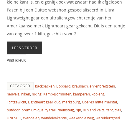
kleine kant is, en eigenlijk ook wat zwaar; had ik afgelopen
Pasen bij een Duitse webshop gespecialiseerd in Ultra
Lightweight gear een ultralichtgewicht tentje van het
Amerikaanse merk Lightheart gear gekocht. Dit is een tentje
van ongeveer 1 kilo, geschikt voor 2…
LEES VERDER
Vind ik leuk:
GETAGGED
backpacken
,
Boppard
,
braubach
,
ehrenbreitstein
,
heuvels
,
hiken
,
hiking
,
Kamp-Bornhofen
,
kamperen
,
koblenz
,
lichtgewicht
,
Lightheart gear duo
,
marksburg
,
Oberes mittelrheintal
,
outdoor
,
premium quality trail
,
rheinsteig
,
rijn
,
Rijnland Palts
,
tent
,
trail
,
UNESCO
,
Wandelen
,
wandelvakantie
,
weekendje weg
,
werelderfgoed