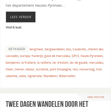
het departement Hautes-Pyrénées….
LEES VERDER
Vind ik leuk:
GETAGGED
bergmeer
,
bergwandelen
,
bos
,
Cauterets
,
chemin des
cascades
,
europa
,
frankrijk
,
gave de marcadau
,
GR10
,
Haute-Pyrenees
,
kamperen
,
la fruitiere
,
la railliere
,
lac d'estom
,
lac de gaube
,
marcadau
,
meer
,
meren
,
natuur
,
occitanie
,
pont d'espagne
,
reis
,
reisverslag
,
trail
,
vakantie
,
vallei
,
vignemale
,
Wandelen
,
Watervallen
GEEN REACTIES
Twee dagen wandelen door het