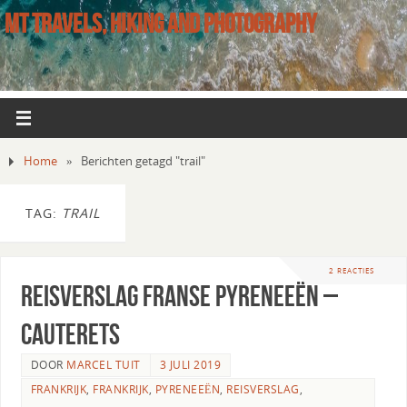
MT TRAVELS, HIKING AND PHOTOGRAPHY
Home
»
Berichten getagd "trail"
TAG:
TRAIL
2 REACTIES
Reisverslag Franse Pyreneeën –
Cauterets
DOOR
MARCEL TUIT
3 JULI 2019
FRANKRIJK
,
FRANKRIJK
,
PYRENEEËN
,
REISVERSLAG
,