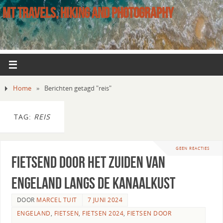
MT TRAVELS, HIKING AND PHOTOGRAPHY
Home
»
Berichten getagd "reis"
TAG:
REIS
GEEN REACTIES
Fietsend door het zuiden van
Engeland langs de Kanaalkust
DOOR
MARCEL TUIT
7 JUNI 2024
ENGELAND
,
FIETSEN
,
FIETSEN 2024
,
FIETSEN DOOR