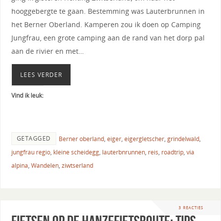
hooggebergte te gaan. Bestemming was Lauterbrunnen in
het Berner Oberland. Kamperen zou ik doen op Camping
Jungfrau, een grote camping aan de rand van het dorp pal
aan de rivier en met…
LEES VERDER
Vind ik leuk:
GETAGGED
Berner oberland
,
eiger
,
eigergletscher
,
grindelwald
,
jungfrau regio
,
kleine scheidegg
,
lauterbnrunnen
,
reis
,
roadtrip
,
via
alpina
,
Wandelen
,
ziwtserland
3 REACTIES