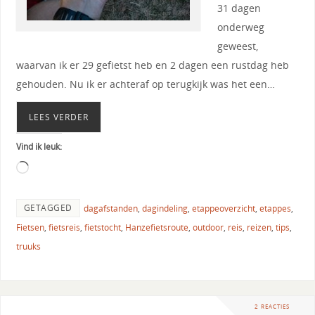
31 dagen
onderweg
geweest,
waarvan ik er 29 gefietst heb en 2 dagen een rustdag heb
gehouden. Nu ik er achteraf op terugkijk was het een…
LEES VERDER
Vind ik leuk:
GETAGGED
dagafstanden
,
dagindeling
,
etappeoverzicht
,
etappes
,
Fietsen
,
fietsreis
,
fietstocht
,
Hanzefietsroute
,
outdoor
,
reis
,
reizen
,
tips
,
truuks
2 REACTIES