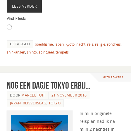
LEES VERDER
Vind ik leuk:
GETAGGED
boeddisme
,
Japan
,
Kyoto
,
nacht
,
reis
,
religie
,
rondreis
,
shinkansen
,
shinto
,
spiritueel
,
tempels
GEEN REACTIES
Nog een dagje Tokyo erbij…
DOOR
MARCEL TUIT
21 NOVEMBER 2016
JAPAN
,
REISVERSLAG
,
TOKYO
In mijn originele
reisplan had ik na
mijn 2 nachtjes in