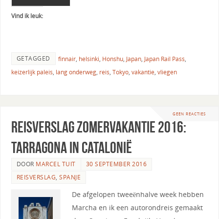
Vind ik leuk:
GETAGGED
finnair
,
helsinki
,
Honshu
,
Japan
,
Japan Rail Pass
,
keizerlijk paleis
,
lang onderweg
,
reis
,
Tokyo
,
vakantie
,
vliegen
GEEN REACTIES
Reisverslag zomervakantie 2016:
Tarragona in Catalonië
DOOR
MARCEL TUIT
30 SEPTEMBER 2016
REISVERSLAG
,
SPANJE
De afgelopen tweeënhalve week hebben
Marcha en ik een autorondreis gemaakt