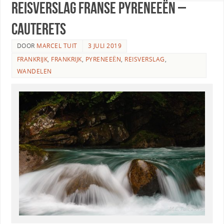
Reisverslag Franse Pyreneeën –
Cauterets
DOOR
MARCEL TUIT
3 JULI 2019
FRANKRIJK
,
FRANKRIJK
,
PYRENEEËN
,
REISVERSLAG
,
WANDELEN