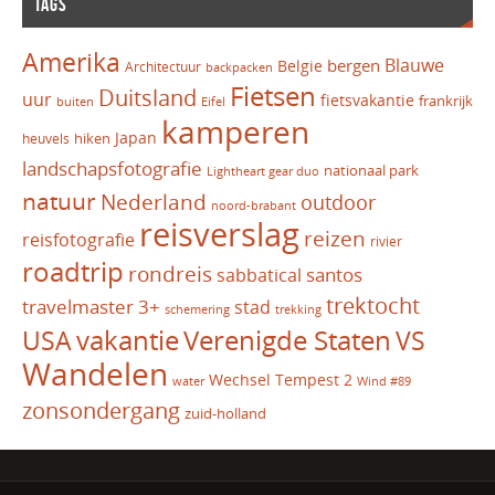
TAGS
Amerika
Blauwe
bergen
Belgie
Architectuur
backpacken
Fietsen
Duitsland
uur
fietsvakantie
frankrijk
Eifel
buiten
kamperen
Japan
hiken
heuvels
landschapsfotografie
nationaal park
Lightheart gear duo
natuur
Nederland
outdoor
noord-brabant
reisverslag
reizen
reisfotografie
rivier
roadtrip
rondreis
santos
sabbatical
trektocht
travelmaster 3+
stad
schemering
trekking
vakantie
USA
Verenigde Staten
VS
Wandelen
Wechsel Tempest 2
water
Wind #89
zonsondergang
zuid-holland