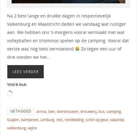
Na 2 best lange en drukke dagen in respectievelijk
Valkenburg en Maastricht deden we vandaag wat rustiger
aan. We hebben ons ‘s-morgens vooral vermaakt met wat
volleyballen en triominos spelen op de camping. Vooral dat
eerste was nog best vermoeiend
Zo tegen een uur of
drie vonden we het…
LEES VERDER
Vind ik leuk:
GETAGGED
arriva
,
bier
,
bierbrouwen
,
brouwerij
,
bus
,
camping
,
Gulpen
,
kamperen
,
Limburg
,
reis
,
rondleiding
,
schin op geul
,
vakantie
,
valkenburg
,
wijlre