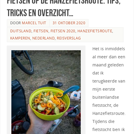
Fietsen op de Hanzefietsroute: tips,
tricks en overzicht…
DOOR
MARCEL TUIT
31 OKTOBER 2020
DUITSLAND
,
FIETSEN
,
FIETSEN 2020
,
HANZEFIETSROUTE
,
KAMPEREN
,
NEDERLAND
,
REISVERSLAG
Het is inmiddels
al meer dan een
maand geleden
dat ik
terugkeerde van
mijn eerste
buitenlandse
fietstocht, de
Hanzefietsroute.
Tijdens die
fietstocht ben ik