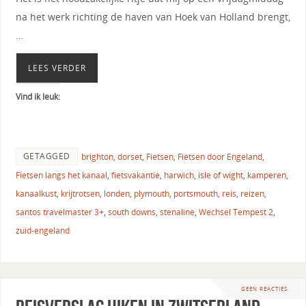
na het werk richting de haven van Hoek van Holland brengt,
…
LEES VERDER
Vind ik leuk:
GETAGGED
brighton
,
dorset
,
Fietsen
,
Fietsen door Engeland
,
Fietsen langs het kanaal
,
fietsvakantie
,
harwich
,
isle of wight
,
kamperen
,
kanaalkust
,
krijtrotsen
,
londen
,
plymouth
,
portsmouth
,
reis
,
reizen
,
santos travelmaster 3+
,
south downs
,
stenaline
,
Wechsel Tempest 2
,
zuid-engeland
GEEN REACTIES