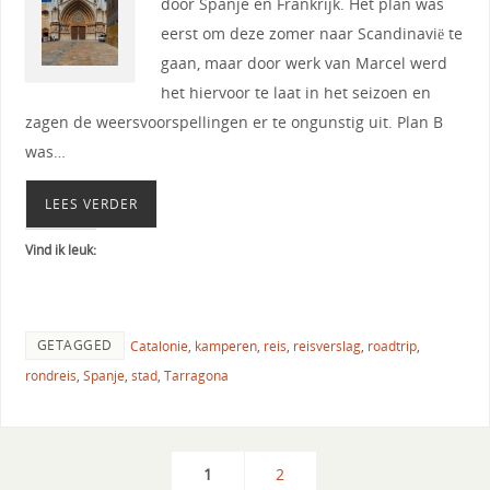
door Spanje en Frankrijk. Het plan was
eerst om deze zomer naar Scandinavië te
gaan, maar door werk van Marcel werd
het hiervoor te laat in het seizoen en
zagen de weersvoorspellingen er te ongunstig uit. Plan B
was…
LEES VERDER
Vind ik leuk:
GETAGGED
Catalonie
,
kamperen
,
reis
,
reisverslag
,
roadtrip
,
rondreis
,
Spanje
,
stad
,
Tarragona
1
2