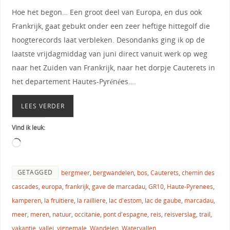
Hoe het begon… Een groot deel van Europa, en dus ook
Frankrijk, gaat gebukt onder een zeer heftige hittegolf die
hoogterecords laat verbleken. Desondanks ging ik op de
laatste vrijdagmiddag van juni direct vanuit werk op weg
naar het Zuiden van Frankrijk, naar het dorpje Cauterets in
het departement Hautes-Pyrénées….
LEES VERDER
Vind ik leuk:
GETAGGED
bergmeer
,
bergwandelen
,
bos
,
Cauterets
,
chemin des
cascades
,
europa
,
frankrijk
,
gave de marcadau
,
GR10
,
Haute-Pyrenees
,
kamperen
,
la fruitiere
,
la railliere
,
lac d'estom
,
lac de gaube
,
marcadau
,
meer
,
meren
,
natuur
,
occitanie
,
pont d'espagne
,
reis
,
reisverslag
,
trail
,
vakantie
,
vallei
,
vignemale
,
Wandelen
,
Watervallen