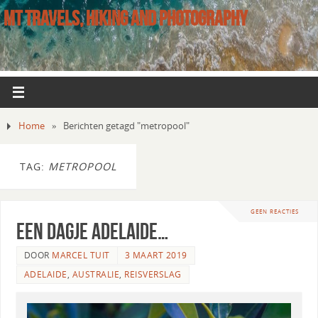
MT TRAVELS, HIKING AND PHOTOGRAPHY
Home
»
Berichten getagd "metropool"
TAG:
METROPOOL
GEEN REACTIES
Een dagje Adelaide…
DOOR
MARCEL TUIT
3 MAART 2019
ADELAIDE
,
AUSTRALIE
,
REISVERSLAG