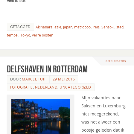
Vind ik leuk:
GETAGGED
Akihabara
,
azie
,
Japan
,
metropool
,
reis
,
Senso-ji
,
stad
,
tempel
,
Tokyo
,
verre oosten
GEEN REACTIES
Delfshaven in Rotterdam
DOOR
MARCEL TUIT
29 MEI 2016
FOTOGRAFIE
,
NEDERLAND
,
UNCATEGORIZED
Mijn vakanties naar
Saksen en Luxemburg
niet meegerekend,
was het alweer een
poosje geleden dat ik