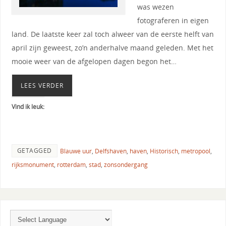
was wezen
fotograferen in eigen
land. De laatste keer zal toch alweer van de eerste helft van
april zijn geweest, zo’n anderhalve maand geleden. Met het
mooie weer van de afgelopen dagen begon het…
LEES VERDER
Vind ik leuk:
GETAGGED
Blauwe uur
,
Delfshaven
,
haven
,
Historisch
,
metropool
,
rijksmonument
,
rotterdam
,
stad
,
zonsondergang