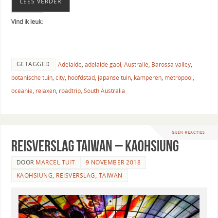
LEES VERDER
Vind ik leuk:
GETAGGED
Adelaide
,
adelaide gaol
,
Australie
,
Barossa valley
,
botanische tuin
,
city
,
hoofdstad
,
japanse tuin
,
kamperen
,
metropool
,
oceanie
,
relaxen
,
roadtrip
,
South Australia
GEEN REACTIES
Reisverslag Taiwan – Kaohsiung
DOOR
MARCEL TUIT
9 NOVEMBER 2018
KAOHSIUNG
,
REISVERSLAG
,
TAIWAN