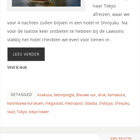
naar Tokyo
afreizen, waar we
voor 4 nachten zullen blijven in een hotel in Shinjuku. Na
voor de laatste keer ontbeten te hebben bij de Lawsons
vlakbij het hotel checkten we even voor tienen in…
LEES VERDER
Vind ik leuk:
GETAGGED
Asakusa
,
betonjungle
,
Blauwe uur
,
druk
,
kamakura
,
koishikawa korukuen
,
megastad
,
metropool
,
Odaiba
,
Shibuya
,
Shinjuku
,
stad
,
Tokyo
,
tokyo tower
GEEN REACTIES