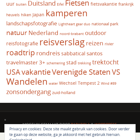
Fietsen
Duitsland
uur
fietsvakantie
frankrijk
Eifel
buiten
kamperen
Japan
hiken
heuvels
landschapsfotografie
nationaal park
Lightheart gear duo
natuur
Nederland
outdoor
noord-brabant
reisverslag
reizen
reisfotografie
rivier
roadtrip
rondreis
santos
sabbatical
trektocht
travelmaster 3+
stad
schemering
trekking
vakantie
USA
Verenigde Staten
VS
Wandelen
Wechsel Tempest 2
water
Wind #89
zonsondergang
zuid-holland
MOGELIJK GEMAAKT DOOR
PARABOLA
&
WORDPRESS.
Privacy en cookies: Deze site maakt gebruik van cookies. Door verder
te gaan op deze website, ga je akkoord met het gebruik hiervan.