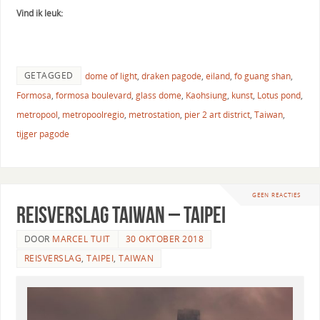
Vind ik leuk:
GETAGGED
dome of light
,
draken pagode
,
eiland
,
fo guang shan
,
Formosa
,
formosa boulevard
,
glass dome
,
Kaohsiung
,
kunst
,
Lotus pond
,
metropool
,
metropoolregio
,
metrostation
,
pier 2 art district
,
Taiwan
,
tijger pagode
GEEN REACTIES
Reisverslag Taiwan – Taipei
DOOR
MARCEL TUIT
30 OKTOBER 2018
REISVERSLAG
,
TAIPEI
,
TAIWAN