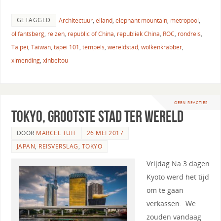
GETAGGED
Architectuur
,
eiland
,
elephant mountain
,
metropool
,
olifantsberg
,
reizen
,
republic of China
,
republiek China
,
ROC
,
rondreis
,
Taipei
,
Taiwan
,
tapei 101
,
tempels
,
wereldstad
,
wolkenkrabber
,
ximending
,
xinbeitou
GEEN REACTIES
Tokyo, grootste stad ter wereld
DOOR
MARCEL TUIT
26 MEI 2017
JAPAN
,
REISVERSLAG
,
TOKYO
Vrijdag Na 3 dagen
Kyoto werd het tijd
om te gaan
verkassen. We
zouden vandaag