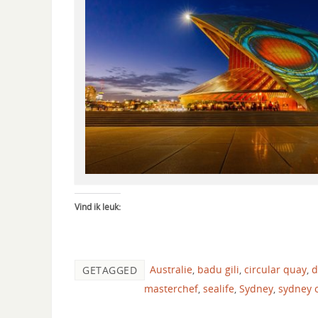
Vind ik leuk:
Australie
,
badu gili
,
circular quay
,
d
GETAGGED
masterchef
,
sealife
,
Sydney
,
sydney 