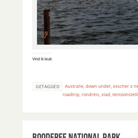
Vind ik leuk:
Australie
,
down under
,
esscher x n
GETAGGED
roadtrip
,
rondreis
,
stad
,
tentoonstell
Booderee National Park