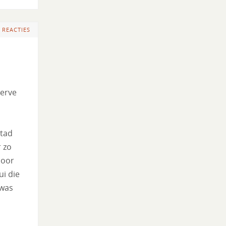
 REACTIES
serve
stad
 zo
door
i die
 was