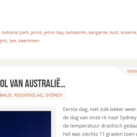
 national park
,
jervis
,
jervis bay
,
kamperen
,
kangaroe
,
kust
,
oceanie
gels
,
zee
,
zwemmen
GEEN
ol van Australië…
RALIE
,
REISVERSLAG
,
SYDNEY
Eerste dag, niet zulk lekker wee
de dag van onze rit naar Sydney
de temperatuur drastisch gedaa
het was slechts 11 graden toen