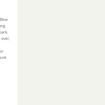
 Blue
ing
park.
 over,
ui
 ook