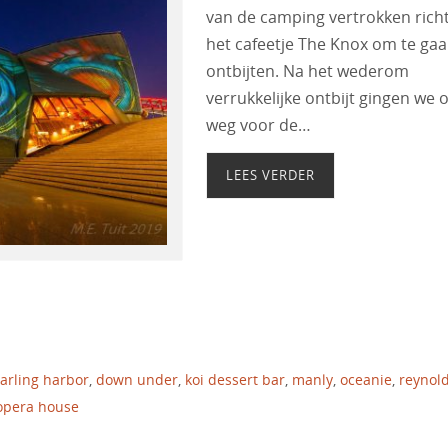
van de camping vertrokken rich
het cafeetje The Knox om te ga
ontbijten. Na het wederom
verrukkelijke ontbijt gingen we 
weg voor de…
LEES VERDER
arling harbor
,
down under
,
koi dessert bar
,
manly
,
oceanie
,
reynold
opera house