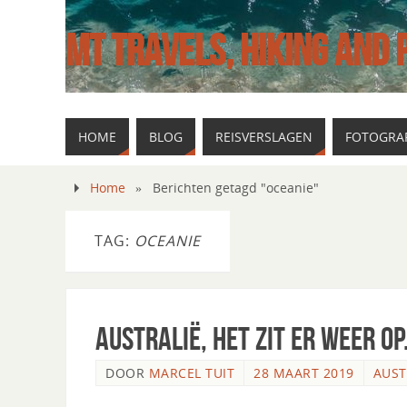
MT TRAVELS, HIKING AND
HOME
BLOG
REISVERSLAGEN
FOTOGRAF
Home
»
Berichten getagd "oceanie"
TAG:
OCEANIE
Australië, het zit er weer o
DOOR
MARCEL TUIT
28 MAART 2019
AUST