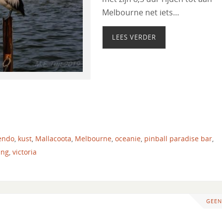
Melbourne net iets…
LEES VERDER
endo
,
kust
,
Mallacoota
,
Melbourne
,
oceanie
,
pinball paradise bar
,
ing
,
victoria
GEEN