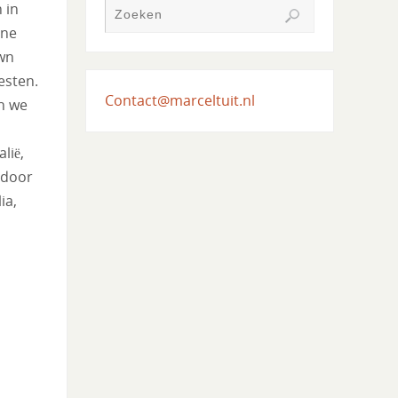
 in
rne
own
esten.
Contact@marceltuit.nl
n we
lië,
 door
ia,