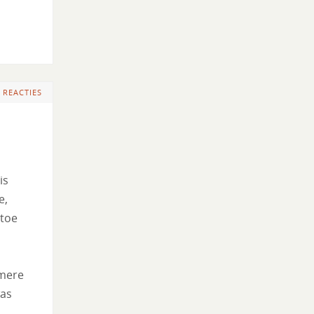
 REACTIES
is
e,
rtoe
amere
was