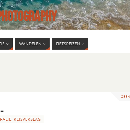
 PHOTOGRAPHY
IE
WANDELEN
FIETSREIZEN
GEEN
p…
RALIE
,
REISVERSLAG