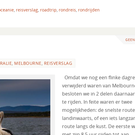
oceanie
,
reisverslag
,
roadtrip
,
rondreis
,
rondrijden
GEEN
RALIE
,
MELBOURNE
,
REISVERSLAG
Omdat we nog een flinke dagre
verwijderd waren van Melbourn
besloten we in 2 delen daarnaa
te rijden. In feite waren er twee
mogelijkheden: de snelste route
landinwaarts, of een iets langz
route langs de kust. De eerste 
met zijn 8,5 uur rijden tot aan