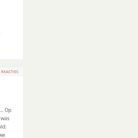
,
 REACTIES
r… Op
 was
ld:
 we