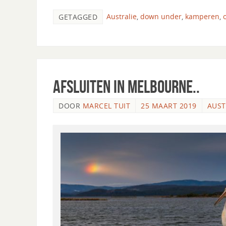
Australie
,
down under
,
kamperen
,
GETAGGED
Afsluiten in Melbourne..
DOOR
MARCEL TUIT
25 MAART 2019
AUST