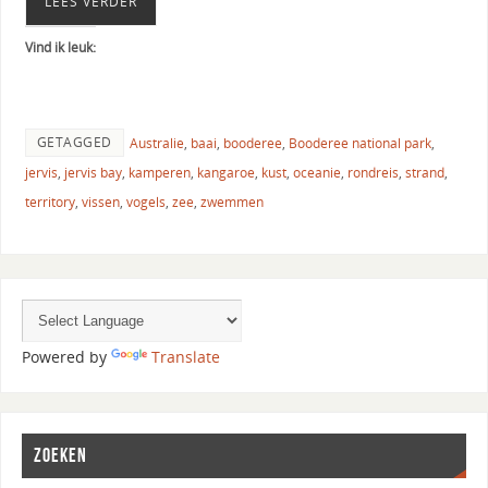
LEES VERDER
Vind ik leuk:
GETAGGED
Australie
,
baai
,
booderee
,
Booderee national park
,
jervis
,
jervis bay
,
kamperen
,
kangaroe
,
kust
,
oceanie
,
rondreis
,
strand
,
territory
,
vissen
,
vogels
,
zee
,
zwemmen
Powered by
Translate
ZOEKEN