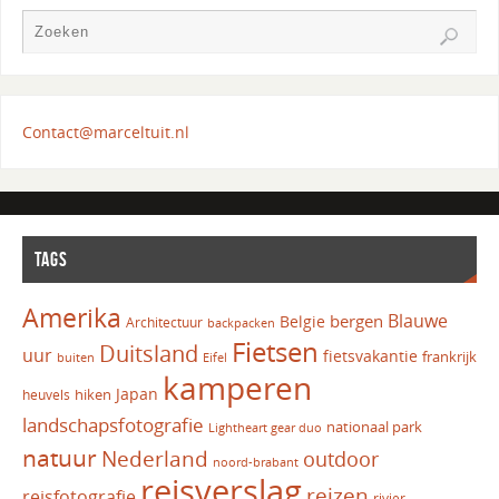
Contact@marceltuit.nl
TAGS
Amerika
Blauwe
bergen
Belgie
Architectuur
backpacken
Fietsen
Duitsland
uur
fietsvakantie
frankrijk
Eifel
buiten
kamperen
Japan
hiken
heuvels
landschapsfotografie
nationaal park
Lightheart gear duo
natuur
Nederland
outdoor
noord-brabant
reisverslag
reizen
reisfotografie
rivier