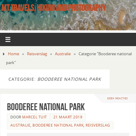
MT TRAVELS, HIKING AND PHOTOGRAPHY
Home
»
Reisverslag
»
Australie
»
Categorie "Booderee national
park"
CATEGORIE:
BOODEREE NATIONAL PARK
GEEN REACTIES
Booderee National Park
DOOR
MARCEL TUIT
21 MAART 2019
AUSTRALIE
,
BOODEREE NATIONAL PARK
,
REISVERSLAG