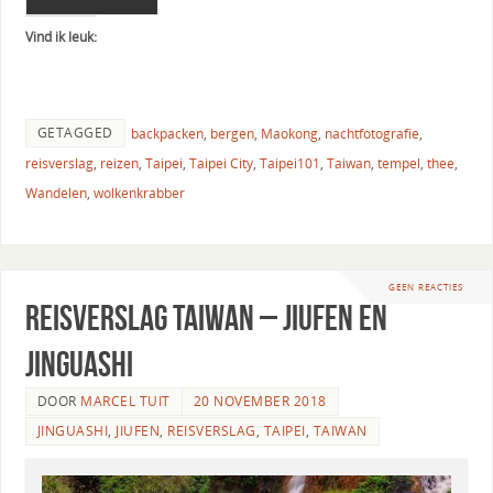
Vind ik leuk:
GETAGGED
backpacken
,
bergen
,
Maokong
,
nachtfotografie
,
reisverslag
,
reizen
,
Taipei
,
Taipei City
,
Taipei101
,
Taiwan
,
tempel
,
thee
,
Wandelen
,
wolkenkrabber
GEEN REACTIES
Reisverslag Taiwan – Jiufen en
Jinguashi
DOOR
MARCEL TUIT
20 NOVEMBER 2018
JINGUASHI
,
JIUFEN
,
REISVERSLAG
,
TAIPEI
,
TAIWAN