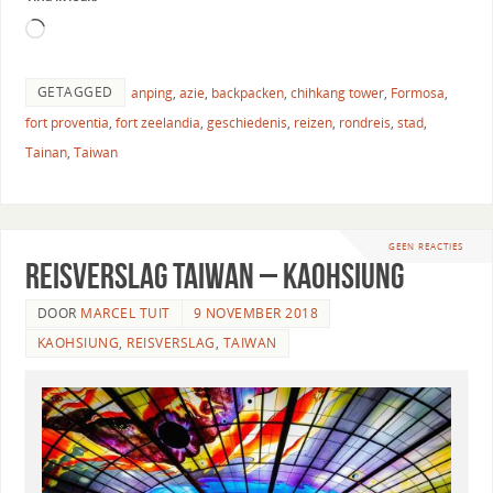
GETAGGED
anping
,
azie
,
backpacken
,
chihkang tower
,
Formosa
,
fort proventia
,
fort zeelandia
,
geschiedenis
,
reizen
,
rondreis
,
stad
,
Tainan
,
Taiwan
GEEN REACTIES
Reisverslag Taiwan – Kaohsiung
DOOR
MARCEL TUIT
9 NOVEMBER 2018
KAOHSIUNG
,
REISVERSLAG
,
TAIWAN