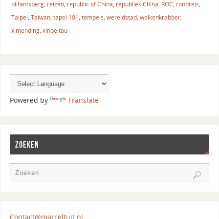
olifantsberg
,
reizen
,
republic of China
,
republiek China
,
ROC
,
rondreis
,
Taipei
,
Taiwan
,
tapei 101
,
tempels
,
wereldstad
,
wolkenkrabber
,
ximending
,
xinbeitou
Powered by
Translate
ZOEKEN
Contact@marceltuit.nl