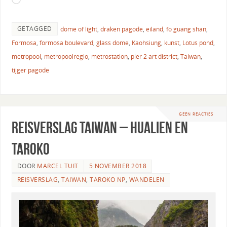
GETAGGED
dome of light
,
draken pagode
,
eiland
,
fo guang shan
,
Formosa
,
formosa boulevard
,
glass dome
,
Kaohsiung
,
kunst
,
Lotus pond
,
metropool
,
metropoolregio
,
metrostation
,
pier 2 art district
,
Taiwan
,
tijger pagode
GEEN REACTIES
Reisverslag Taiwan – Hualien en
Taroko
DOOR
MARCEL TUIT
5 NOVEMBER 2018
REISVERSLAG
,
TAIWAN
,
TAROKO NP
,
WANDELEN