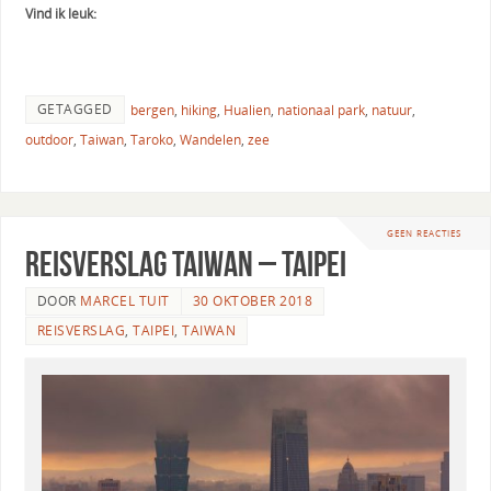
Vind ik leuk:
GETAGGED
bergen
,
hiking
,
Hualien
,
nationaal park
,
natuur
,
outdoor
,
Taiwan
,
Taroko
,
Wandelen
,
zee
GEEN REACTIES
Reisverslag Taiwan – Taipei
DOOR
MARCEL TUIT
30 OKTOBER 2018
REISVERSLAG
,
TAIPEI
,
TAIWAN