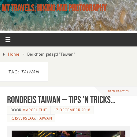
MT TRAVELS, HIKING AND PHOTOGRAPHY
Home
»
Berichten getagd "Taiwan"
TAG:
TAIWAN
GEEN REACTIES
Rondreis Taiwan – tips ’n tricks…
DOOR
MARCEL TUIT
17 DECEMBER 2018
REISVERSLAG
,
TAIWAN