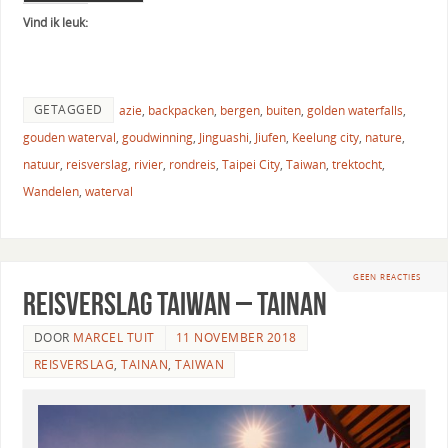
Vind ik leuk:
GETAGGED
azie
,
backpacken
,
bergen
,
buiten
,
golden waterfalls
,
gouden waterval
,
goudwinning
,
Jinguashi
,
Jiufen
,
Keelung city
,
nature
,
natuur
,
reisverslag
,
rivier
,
rondreis
,
Taipei City
,
Taiwan
,
trektocht
,
Wandelen
,
waterval
GEEN REACTIES
Reisverslag Taiwan – Tainan
DOOR
MARCEL TUIT
11 NOVEMBER 2018
REISVERSLAG
,
TAINAN
,
TAIWAN