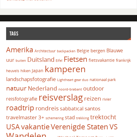
TAGS
Amerika
Blauwe
bergen
Belgie
Architectuur
backpacken
Fietsen
Duitsland
uur
fietsvakantie
frankrijk
Eifel
buiten
kamperen
Japan
hiken
heuvels
landschapsfotografie
nationaal park
Lightheart gear duo
natuur
Nederland
outdoor
noord-brabant
reisverslag
reizen
reisfotografie
rivier
roadtrip
rondreis
santos
sabbatical
trektocht
travelmaster 3+
stad
schemering
trekking
vakantie
USA
Verenigde Staten
VS
Wandelen