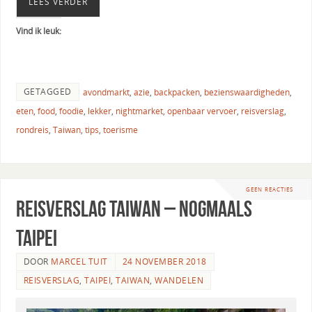
LEES VERDER
Vind ik leuk:
GETAGGED
avondmarkt
,
azie
,
backpacken
,
bezienswaardigheden
,
eten
,
food
,
foodie
,
lekker
,
nightmarket
,
openbaar vervoer
,
reisverslag
,
rondreis
,
Taiwan
,
tips
,
toerisme
GEEN REACTIES
Reisverslag Taiwan – Nogmaals
Taipei
DOOR
MARCEL TUIT
24 NOVEMBER 2018
REISVERSLAG
,
TAIPEI
,
TAIWAN
,
WANDELEN