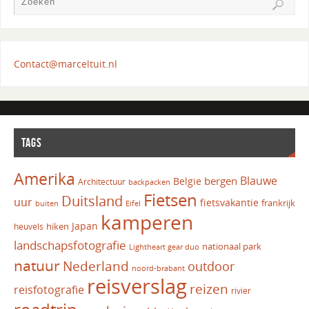
Contact@marceltuit.nl
TAGS
Amerika
Blauwe
bergen
Belgie
Architectuur
backpacken
Fietsen
Duitsland
uur
fietsvakantie
frankrijk
Eifel
buiten
kamperen
Japan
hiken
heuvels
landschapsfotografie
nationaal park
Lightheart gear duo
natuur
Nederland
outdoor
noord-brabant
reisverslag
reizen
reisfotografie
rivier