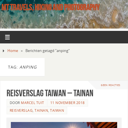
MT TRAVELS, HIKING AND PHOTOGRAPHY
Home
»
Berichten getagd "anping"
TAG:
ANPING
GEEN REACTIES
Reisverslag Taiwan – Tainan
DOOR
MARCEL TUIT
11 NOVEMBER 2018
REISVERSLAG
,
TAINAN
,
TAIWAN