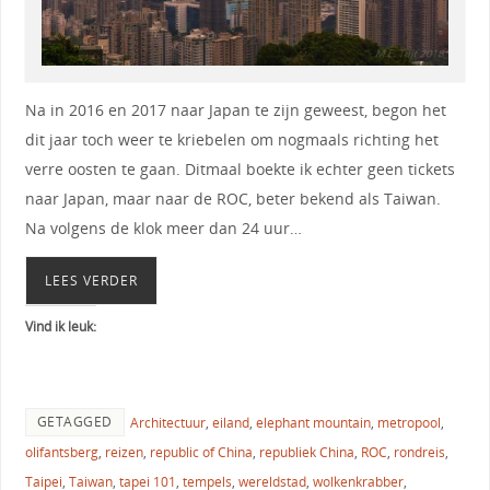
Na in 2016 en 2017 naar Japan te zijn geweest, begon het
dit jaar toch weer te kriebelen om nogmaals richting het
verre oosten te gaan. Ditmaal boekte ik echter geen tickets
naar Japan, maar naar de ROC, beter bekend als Taiwan.
Na volgens de klok meer dan 24 uur…
LEES VERDER
Vind ik leuk:
GETAGGED
Architectuur
,
eiland
,
elephant mountain
,
metropool
,
olifantsberg
,
reizen
,
republic of China
,
republiek China
,
ROC
,
rondreis
,
Taipei
,
Taiwan
,
tapei 101
,
tempels
,
wereldstad
,
wolkenkrabber
,