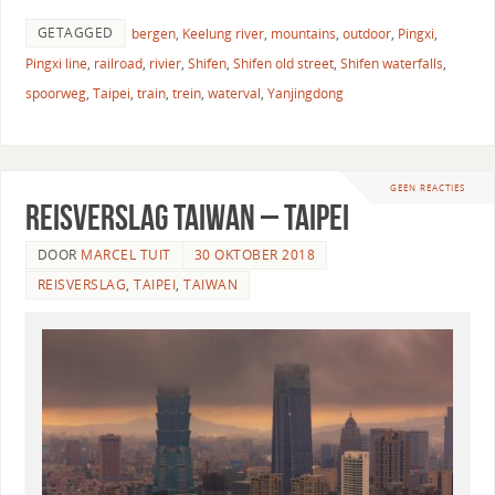
GETAGGED
bergen
,
Keelung river
,
mountains
,
outdoor
,
Pingxi
,
Pingxi line
,
railroad
,
rivier
,
Shifen
,
Shifen old street
,
Shifen waterfalls
,
spoorweg
,
Taipei
,
train
,
trein
,
waterval
,
Yanjingdong
GEEN REACTIES
Reisverslag Taiwan – Taipei
DOOR
MARCEL TUIT
30 OKTOBER 2018
REISVERSLAG
,
TAIPEI
,
TAIWAN