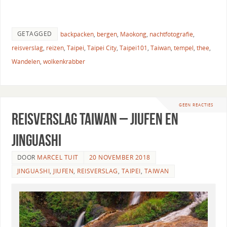
GETAGGED
backpacken
,
bergen
,
Maokong
,
nachtfotografie
,
reisverslag
,
reizen
,
Taipei
,
Taipei City
,
Taipei101
,
Taiwan
,
tempel
,
thee
,
Wandelen
,
wolkenkrabber
GEEN REACTIES
Reisverslag Taiwan – Jiufen en
Jinguashi
DOOR
MARCEL TUIT
20 NOVEMBER 2018
JINGUASHI
,
JIUFEN
,
REISVERSLAG
,
TAIPEI
,
TAIWAN