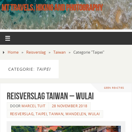
MT TRAVELS, HIKING AND PHOTOGRAPHY
Home
»
Reisverslag
»
Taiwan
»
Categorie "Taipei"
CATEGORIE:
TAIPEI
GEEN REACTIES
Reisverslag Taiwan – Wulai
DOOR
MARCEL TUIT
28 NOVEMBER 2018
REISVERSLAG
,
TAIPEI
,
TAIWAN
,
WANDELEN
,
WULAI