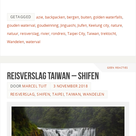
GETAGGED
azie
,
backpacken
,
bergen
,
buiten
,
golden waterfalls
,
gouden waterval
,
goudwinning
,
Jinguashi
,
Jiufen
,
Keelung city
,
nature
,
natuur
,
reisverslag
,
rivier
,
rondreis
,
Taipei City
,
Taiwan
,
trektocht
,
Wandelen
,
waterval
GEEN REACTIES
Reisverslag Taiwan – Shifen
DOOR
MARCEL TUIT
3 NOVEMBER 2018
REISVERSLAG
,
SHIFEN
,
TAIPEI
,
TAIWAN
,
WANDELEN