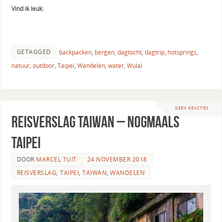
Vind ik leuk:
GETAGGED
backpacken
,
bergen
,
dagtocht
,
dagtrip
,
hotsprings
,
natuur
,
outdoor
,
Taipei
,
Wandelen
,
water
,
Wulai
GEEN REACTIES
Reisverslag Taiwan – Nogmaals
Taipei
DOOR
MARCEL TUIT
24 NOVEMBER 2018
REISVERSLAG
,
TAIPEI
,
TAIWAN
,
WANDELEN