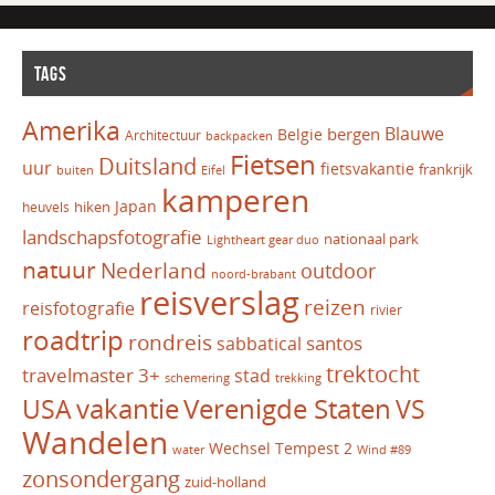
TAGS
Amerika
Blauwe
bergen
Belgie
Architectuur
backpacken
Fietsen
Duitsland
uur
fietsvakantie
frankrijk
Eifel
buiten
kamperen
Japan
hiken
heuvels
landschapsfotografie
nationaal park
Lightheart gear duo
natuur
Nederland
outdoor
noord-brabant
reisverslag
reizen
reisfotografie
rivier
roadtrip
rondreis
santos
sabbatical
trektocht
travelmaster 3+
stad
schemering
trekking
vakantie
USA
Verenigde Staten
VS
Wandelen
Wechsel Tempest 2
water
Wind #89
zonsondergang
zuid-holland