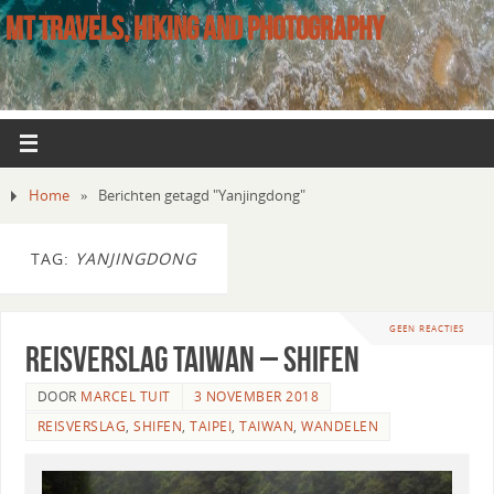
MT TRAVELS, HIKING AND PHOTOGRAPHY
Home
»
Berichten getagd "Yanjingdong"
TAG:
YANJINGDONG
GEEN REACTIES
Reisverslag Taiwan – Shifen
DOOR
MARCEL TUIT
3 NOVEMBER 2018
REISVERSLAG
,
SHIFEN
,
TAIPEI
,
TAIWAN
,
WANDELEN