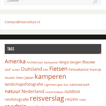
Contact@marceltuit.nl
TAGS
Amerika
Blauwe
bergen
Belgie
Architectuur
backpacken
Fietsen
Duitsland
uur
fietsvakantie
frankrijk
Eifel
buiten
kamperen
Japan
hiken
heuvels
landschapsfotografie
nationaal park
Lightheart gear duo
natuur
Nederland
outdoor
noord-brabant
reisverslag
reizen
reisfotografie
rivier