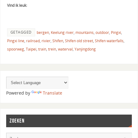
Vind ik leuk:
GETAGGED
bergen
,
Keelung river
,
mountains
,
outdoor
,
Pingxi
,
Pingxi line
,
railroad
,
rivier
,
Shifen
,
Shifen old street
,
Shifen waterfalls
,
spoorweg
,
Taipei
,
train
,
trein
,
waterval
,
Yanjingdong
Powered by
Translate
ZOEKEN