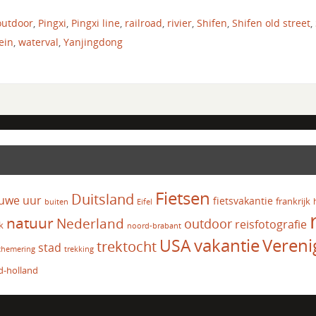
outdoor
,
Pingxi
,
Pingxi line
,
railroad
,
rivier
,
Shifen
,
Shifen old street
,
ein
,
waterval
,
Yanjingdong
Fietsen
Duitsland
uwe uur
fietsvakantie
frankrijk
Eifel
buiten
natuur
Nederland
outdoor
reisfotografie
k
noord-brabant
vakantie
USA
Vereni
trektocht
stad
chemering
trekking
d-holland