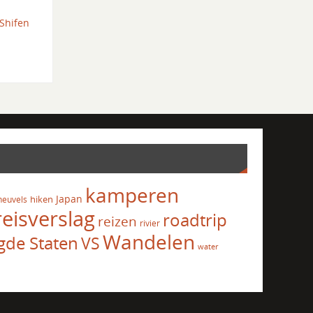
Shifen
kamperen
Japan
hiken
heuvels
reisverslag
roadtrip
reizen
rivier
Wandelen
gde Staten
VS
water