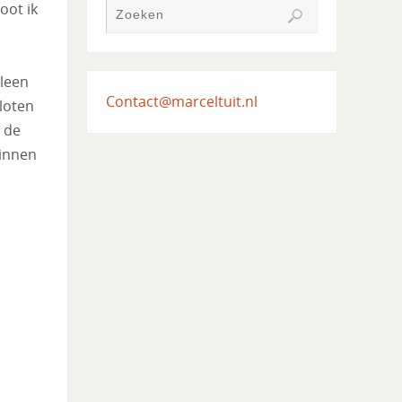
oot ik
lleen
Contact@marceltuit.nl
sloten
 de
binnen