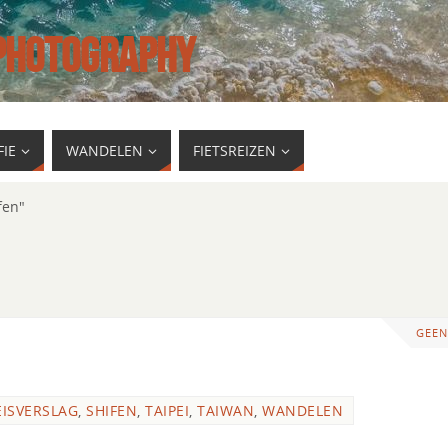
 PHOTOGRAPHY
IE
WANDELEN
FIETSREIZEN
fen"
GEEN
EISVERSLAG
,
SHIFEN
,
TAIPEI
,
TAIWAN
,
WANDELEN