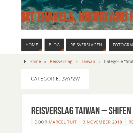
MT TRAVELS, HIKING AND
HOME
BLOG
REISVERSLAGEN
FOTOGRAF
Home
»
Reisverslag
»
Taiwan
»
Categorie "Shi
CATEGORIE:
SHIFEN
Reisverslag Taiwan – Shifen
DOOR
MARCEL TUIT
3 NOVEMBER 2018
R