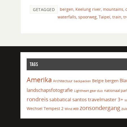
bergen
,
Keelung river
,
mountains
,
GETAGGED
waterfalls
,
spoorweg
,
Taipei
,
train
,
tr
TAGS
Amerika
Bla
bergen
Belgie
Architectuur
backpacken
landschapsfotografie
nationaal par
Lightheart gear duo
rondreis
santos travelmaster 3+
sabbatical
s
zonsondergang
Wechsel Tempest 2
zui
Wind #89