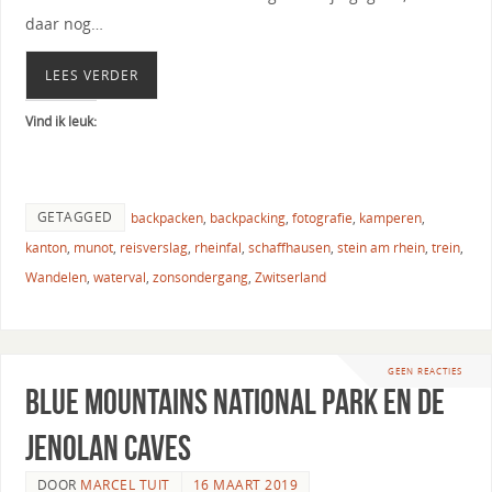
daar nog…
LEES VERDER
Vind ik leuk:
GETAGGED
backpacken
,
backpacking
,
fotografie
,
kamperen
,
kanton
,
munot
,
reisverslag
,
rheinfal
,
schaffhausen
,
stein am rhein
,
trein
,
Wandelen
,
waterval
,
zonsondergang
,
Zwitserland
GEEN REACTIES
Blue mountains national park en de
Jenolan caves
DOOR
MARCEL TUIT
16 MAART 2019