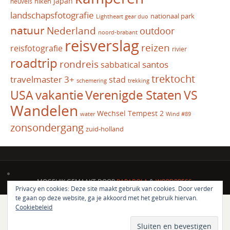
Japan
hiken
heuvels
landschapsfotografie
nationaal park
Lightheart gear duo
natuur
Nederland
outdoor
noord-brabant
reisverslag
reizen
reisfotografie
rivier
roadtrip
rondreis
santos
sabbatical
trektocht
travelmaster 3+
stad
schemering
trekking
vakantie
USA
Verenigde Staten
VS
Wandelen
Wechsel Tempest 2
water
Wind #89
zonsondergang
zuid-holland
MOGELIJK GEMAAKT DOOR
PARABOLA
&
WORDPRESS.
Privacy en cookies: Deze site maakt gebruik van cookies. Door verder
te gaan op deze website, ga je akkoord met het gebruik hiervan.
Cookiebeleid