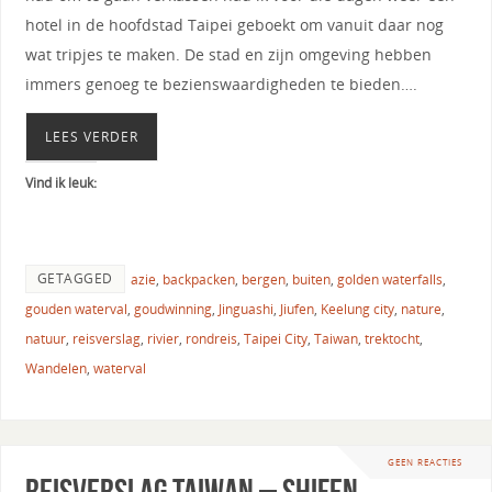
hotel in de hoofdstad Taipei geboekt om vanuit daar nog
wat tripjes te maken. De stad en zijn omgeving hebben
immers genoeg te bezienswaardigheden te bieden….
LEES VERDER
Vind ik leuk:
GETAGGED
azie
,
backpacken
,
bergen
,
buiten
,
golden waterfalls
,
gouden waterval
,
goudwinning
,
Jinguashi
,
Jiufen
,
Keelung city
,
nature
,
natuur
,
reisverslag
,
rivier
,
rondreis
,
Taipei City
,
Taiwan
,
trektocht
,
Wandelen
,
waterval
GEEN REACTIES
Reisverslag Taiwan – Shifen