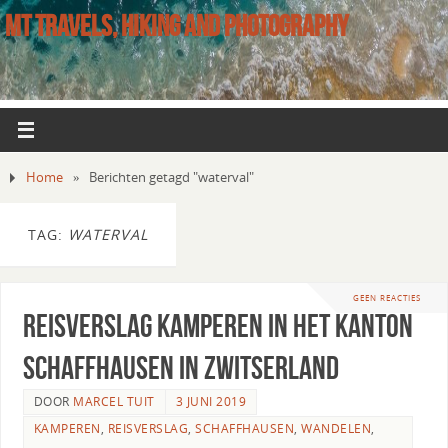
MT TRAVELS, HIKING AND PHOTOGRAPHY
Home
»
Berichten getagd "waterval"
TAG:
WATERVAL
GEEN REACTIES
Reisverslag kamperen in het kanton
Schaffhausen in Zwitserland
DOOR
MARCEL TUIT
3 JUNI 2019
KAMPEREN
,
REISVERSLAG
,
SCHAFFHAUSEN
,
WANDELEN
,