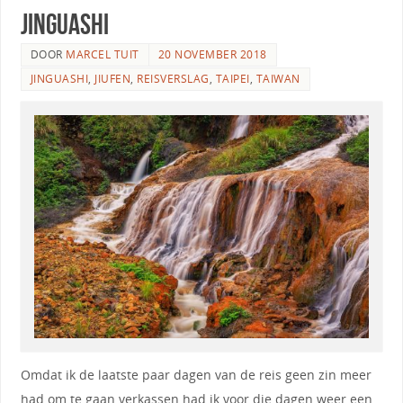
Jinguashi
DOOR
MARCEL TUIT
20 NOVEMBER 2018
JINGUASHI
,
JIUFEN
,
REISVERSLAG
,
TAIPEI
,
TAIWAN
Omdat ik de laatste paar dagen van de reis geen zin meer
had om te gaan verkassen had ik voor die dagen weer een