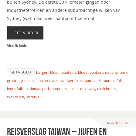
buiten Sydney. De eerste 30 kilometer gingen door
industrieterreinen en andere suburbachtige wijken van
Sydney (wat maar weer aantoont hoe groot…
LEES VERDER
Vind ik leuk:
GETAGGED
bergen
,
blue mountains
,
blue mountains national park
,
grotten
,
jenolan
,
jenolan caves
,
kamperen
,
katoomba
,
Katoomba falls
,
leura falls
,
nationaal park
,
outdoors
,
scenic driveway
,
uitzichtpunt
,
Wandelen
,
waterval
GEEN REACTIES
Reisverslag Taiwan – Jiufen en