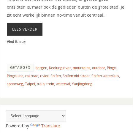
ontsloten is, maar ook de gebieden buiten de grote stad. Je
zit echt werkelijk binnen no-time vanuit centraal…
LEES VERDER
Vind ik leuk:
GETAGGED
bergen
,
Keelung river
,
mountains
,
outdoor
,
Pingxi
,
Pingxi line
,
railroad
,
rivier
,
Shifen
,
Shifen old street
,
Shifen waterfalls
,
spoorweg
,
Taipei
,
train
,
trein
,
waterval
,
Yanjingdong
Powered by
Translate