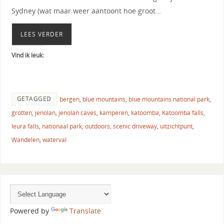
Sydney (wat maar weer aantoont hoe groot…
LEES VERDER
Vind ik leuk:
GETAGGED
bergen
,
blue mountains
,
blue mountains national park
,
grotten
,
jenolan
,
jenolan caves
,
kamperen
,
katoomba
,
Katoomba falls
,
leura falls
,
nationaal park
,
outdoors
,
scenic driveway
,
uitzichtpunt
,
Wandelen
,
waterval
Powered by
Translate