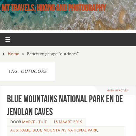
MT TRAVELS, HIKING AND PHOTOGRAPHY
Home
»
Berichten getagd "outdoors"
TAG:
OUTDOORS
GEEN REACTIES
Blue mountains national park en de
Jenolan caves
DOOR
MARCEL TUIT
16 MAART 2019
AUSTRALIE
,
BLUE MOUNTAINS NATIONAL PARK
,