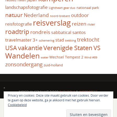
heuvels
landschapsfotografie
nationaal park
Lightheart gear duo
natuur
Nederland
outdoor
noord-brabant
reisverslag
reizen
reisfotografie
rivier
roadtrip
rondreis
santos
sabbatical
trektocht
travelmaster 3+
stad
schemering
trekking
vakantie
USA
Verenigde Staten
VS
Wandelen
Wechsel Tempest 2
water
Wind #89
zonsondergang
zuid-holland
MOGELIJK GEMAAKT DOOR
PARABOLA
&
WORDPRESS.
Privacy en cookies: Deze site maakt gebruik van cookies. Door verder
te gaan op deze website, ga je akkoord met het gebruik hiervan.
Cookiebeleid