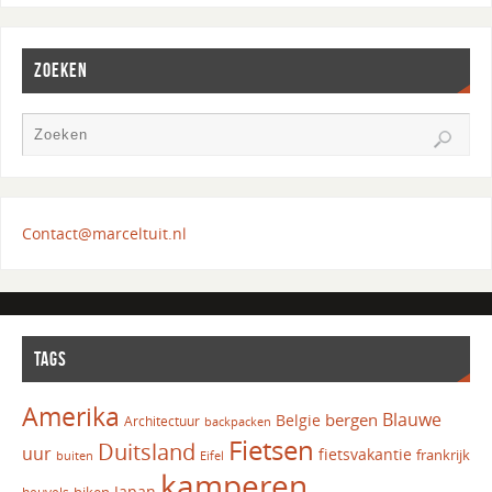
ZOEKEN
Contact@marceltuit.nl
TAGS
Amerika
Blauwe
bergen
Belgie
Architectuur
backpacken
Fietsen
Duitsland
uur
fietsvakantie
frankrijk
Eifel
buiten
kamperen
Japan
hiken