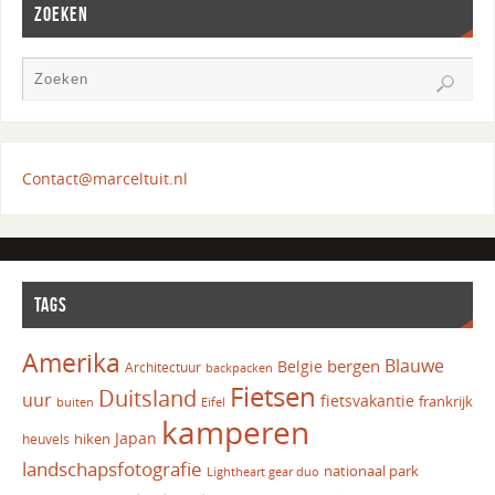
ZOEKEN
Contact@marceltuit.nl
TAGS
Amerika
Blauwe
bergen
Belgie
Architectuur
backpacken
Fietsen
Duitsland
uur
fietsvakantie
frankrijk
Eifel
buiten
kamperen
Japan
hiken
heuvels
landschapsfotografie
nationaal park
Lightheart gear duo