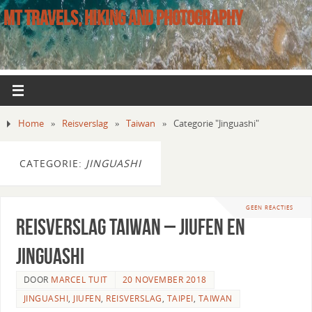
MT TRAVELS, HIKING AND PHOTOGRAPHY
Home
»
Reisverslag
»
Taiwan
»
Categorie "Jinguashi"
CATEGORIE:
JINGUASHI
GEEN REACTIES
Reisverslag Taiwan – Jiufen en
Jinguashi
DOOR
MARCEL TUIT
20 NOVEMBER 2018
JINGUASHI
,
JIUFEN
,
REISVERSLAG
,
TAIPEI
,
TAIWAN