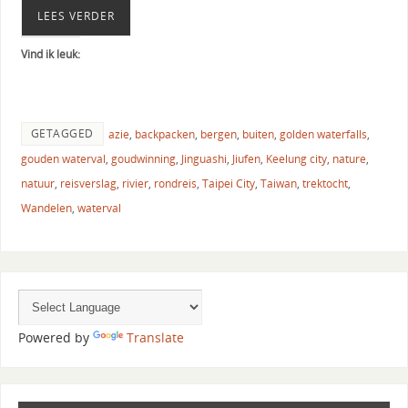
LEES VERDER
Vind ik leuk:
GETAGGED
azie
,
backpacken
,
bergen
,
buiten
,
golden waterfalls
,
gouden waterval
,
goudwinning
,
Jinguashi
,
Jiufen
,
Keelung city
,
nature
,
natuur
,
reisverslag
,
rivier
,
rondreis
,
Taipei City
,
Taiwan
,
trektocht
,
Wandelen
,
waterval
Powered by
Translate