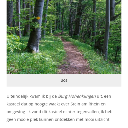
Bos
Uiteindelijk kwam ik bij de
Burg Hohenklingen
uit, een
kasteel dat op hoogte waakt over Stein am Rhein en
omgeving. Ik vond dit kasteel echter tegenvallen, ik heb
geen mooie plek kunnen ontdekken met mooi uitzicht.