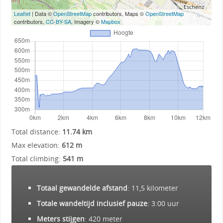
Leaflet
| Data ©
OpenStreetMap
contributors, Maps ©
OpenStreetMap
contributors,
CC-BY-SA
, Imagery ©
Mapbox
Total distance:
11.74 km
Max elevation:
612 m
Total climbing:
541 m
Totaal gewandelde afstand
: 11,5 kilometer
Totale wandeltijd inclusief pauze
: 3:00 uur
Meters stijgen
: 420 meter