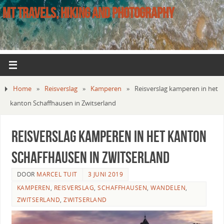
MT TRAVELS, HIKING AND PHOTOGRAPHY
Home
»
Reisverslag
»
Kamperen
»
Reisverslag kamperen in het
kanton Schaffhausen in Zwitserland
Reisverslag kamperen in het kanton
Schaffhausen in Zwitserland
DOOR
MARCEL TUIT
3 JUNI 2019
KAMPEREN
,
REISVERSLAG
,
SCHAFFHAUSEN
,
WANDELEN
,
ZWITSERLAND
,
ZWITSERLAND