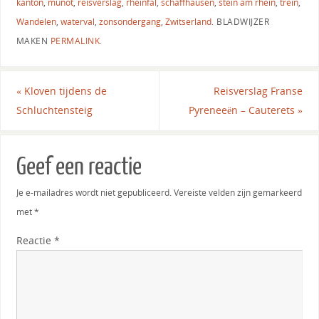
kanton
,
munot
,
reisverslag
,
rheinfal
,
schaffhausen
,
stein am rhein
,
trein
,
Wandelen
,
waterval
,
zonsondergang
,
Zwitserland
.
BLADWIJZER
MAKEN
PERMALINK
.
«
Kloven tijdens de
Reisverslag Franse
Schluchtensteig
Pyreneeën – Cauterets
»
Geef een reactie
Je e-mailadres wordt niet gepubliceerd.
Vereiste velden zijn gemarkeerd
met
*
Reactie
*