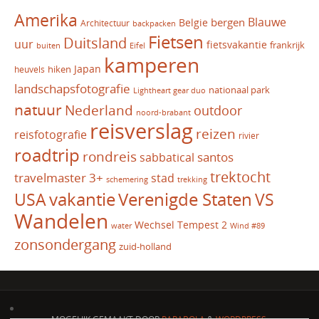
Amerika
Blauwe
bergen
Belgie
Architectuur
backpacken
Fietsen
Duitsland
uur
fietsvakantie
frankrijk
Eifel
buiten
kamperen
Japan
hiken
heuvels
landschapsfotografie
nationaal park
Lightheart gear duo
natuur
Nederland
outdoor
noord-brabant
reisverslag
reizen
reisfotografie
rivier
roadtrip
rondreis
santos
sabbatical
trektocht
travelmaster 3+
stad
schemering
trekking
vakantie
USA
Verenigde Staten
VS
Wandelen
Wechsel Tempest 2
water
Wind #89
zonsondergang
zuid-holland