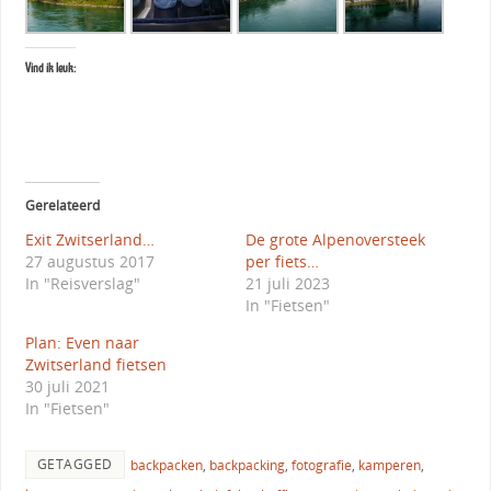
Vind ik leuk:
Gerelateerd
Exit Zwitserland…
De grote Alpenoversteek
27 augustus 2017
per fiets…
In "Reisverslag"
21 juli 2023
In "Fietsen"
Plan: Even naar
Zwitserland fietsen
30 juli 2021
In "Fietsen"
GETAGGED
backpacken
,
backpacking
,
fotografie
,
kamperen
,