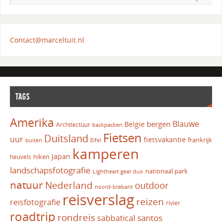
Contact@marceltuit.nl
TAGS
Amerika
Blauwe
bergen
Belgie
Architectuur
backpacken
Fietsen
Duitsland
uur
fietsvakantie
frankrijk
Eifel
buiten
kamperen
Japan
hiken
heuvels
landschapsfotografie
nationaal park
Lightheart gear duo
natuur
Nederland
outdoor
noord-brabant
reisverslag
reizen
reisfotografie
rivier
roadtrip
rondreis
santos
sabbatical