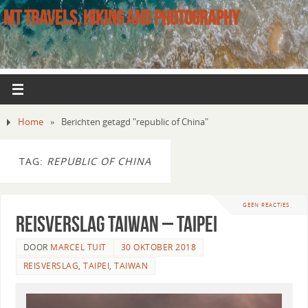
MT TRAVELS, HIKING AND PHOTOGRAPHY
Home
»
Berichten getagd "republic of China"
TAG:
REPUBLIC OF CHINA
GEEN REACTIES
Reisverslag Taiwan – Taipei
DOOR
MARCEL TUIT
30 OKTOBER 2018
REISVERSLAG
,
TAIPEI
,
TAIWAN