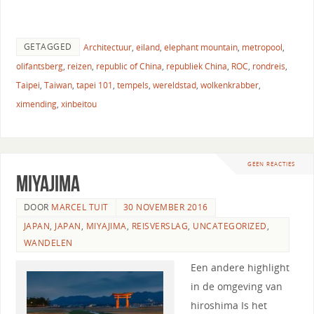
GETAGGED
Architectuur
,
eiland
,
elephant mountain
,
metropool
,
olifantsberg
,
reizen
,
republic of China
,
republiek China
,
ROC
,
rondreis
,
Taipei
,
Taiwan
,
tapei 101
,
tempels
,
wereldstad
,
wolkenkrabber
,
ximending
,
xinbeitou
GEEN REACTIES
Miyajima
DOOR
MARCEL TUIT
30 NOVEMBER 2016
JAPAN
,
JAPAN
,
MIYAJIMA
,
REISVERSLAG
,
UNCATEGORIZED
,
WANDELEN
Een andere highlight
in de omgeving van
hiroshima Is het