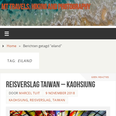
MT TRAVELS, HIKING AND PHOTOGRAPHY
Home
»
Berichten getagd "eiland"
TAG:
EILAND
GEEN REACTIES
Reisverslag Taiwan – Kaohsiung
DOOR
MARCEL TUIT
9 NOVEMBER 2018
KAOHSIUNG
,
REISVERSLAG
,
TAIWAN