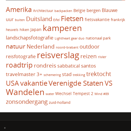
Amerika
Blauwe
bergen
Belgie
Architectuur
backpacken
Fietsen
Duitsland
uur
fietsvakantie
frankrijk
Eifel
buiten
kamperen
Japan
hiken
heuvels
landschapsfotografie
nationaal park
Lightheart gear duo
natuur
Nederland
outdoor
noord-brabant
reisverslag
reizen
reisfotografie
rivier
roadtrip
rondreis
santos
sabbatical
trektocht
travelmaster 3+
stad
schemering
trekking
vakantie
USA
Verenigde Staten
VS
Wandelen
Wechsel Tempest 2
water
Wind #89
zonsondergang
zuid-holland