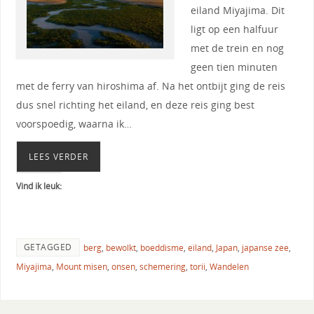
eiland Miyajima. Dit
ligt op een halfuur
met de trein en nog
geen tien minuten
met de ferry van hiroshima af. Na het ontbijt ging de reis
dus snel richting het eiland, en deze reis ging best
voorspoedig, waarna ik…
LEES VERDER
Vind ik leuk:
GETAGGED
berg
,
bewolkt
,
boeddisme
,
eiland
,
Japan
,
japanse zee
,
Miyajima
,
Mount misen
,
onsen
,
schemering
,
torii
,
Wandelen