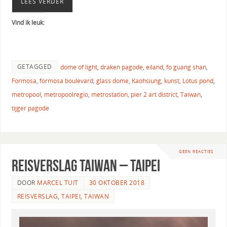
LEES VERDER
Vind ik leuk:
GETAGGED
dome of light
,
draken pagode
,
eiland
,
fo guang shan
,
Formosa
,
formosa boulevard
,
glass dome
,
Kaohsiung
,
kunst
,
Lotus pond
,
metropool
,
metropoolregio
,
metrostation
,
pier 2 art district
,
Taiwan
,
tijger pagode
GEEN REACTIES
Reisverslag Taiwan – Taipei
DOOR
MARCEL TUIT
30 OKTOBER 2018
REISVERSLAG
,
TAIPEI
,
TAIWAN