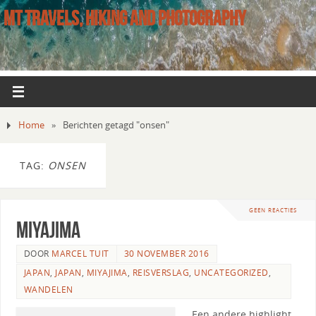
MT TRAVELS, HIKING AND PHOTOGRAPHY
Home
»
Berichten getagd "onsen"
TAG:
ONSEN
GEEN REACTIES
Miyajima
DOOR
MARCEL TUIT
30 NOVEMBER 2016
JAPAN
,
JAPAN
,
MIYAJIMA
,
REISVERSLAG
,
UNCATEGORIZED
,
WANDELEN
Een andere highlight