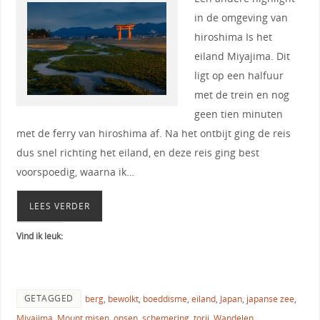
in de omgeving van
hiroshima Is het
eiland Miyajima. Dit
ligt op een halfuur
met de trein en nog
geen tien minuten
met de ferry van hiroshima af. Na het ontbijt ging de reis
dus snel richting het eiland, en deze reis ging best
voorspoedig, waarna ik…
LEES VERDER
Vind ik leuk:
GETAGGED
berg
,
bewolkt
,
boeddisme
,
eiland
,
Japan
,
japanse zee
,
Miyajima
,
Mount misen
,
onsen
,
schemering
,
torii
,
Wandelen