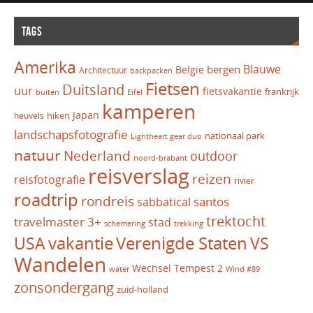
TAGS
Amerika
Blauwe
bergen
Belgie
Architectuur
backpacken
Fietsen
Duitsland
uur
fietsvakantie
frankrijk
Eifel
buiten
kamperen
Japan
hiken
heuvels
landschapsfotografie
nationaal park
Lightheart gear duo
natuur
Nederland
outdoor
noord-brabant
reisverslag
reizen
reisfotografie
rivier
roadtrip
rondreis
santos
sabbatical
trektocht
travelmaster 3+
stad
schemering
trekking
vakantie
USA
Verenigde Staten
VS
Wandelen
Wechsel Tempest 2
water
Wind #89
zonsondergang
zuid-holland