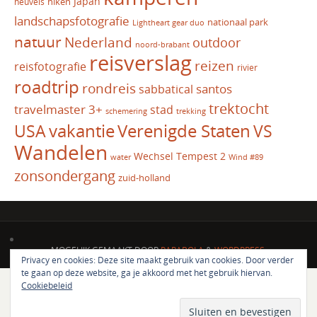
Japan
hiken
heuvels
landschapsfotografie
nationaal park
Lightheart gear duo
natuur
Nederland
outdoor
noord-brabant
reisverslag
reizen
reisfotografie
rivier
roadtrip
rondreis
santos
sabbatical
trektocht
travelmaster 3+
stad
schemering
trekking
vakantie
USA
Verenigde Staten
VS
Wandelen
Wechsel Tempest 2
water
Wind #89
zonsondergang
zuid-holland
MOGELIJK GEMAAKT DOOR
PARABOLA
&
WORDPRESS.
Privacy en cookies: Deze site maakt gebruik van cookies. Door verder
te gaan op deze website, ga je akkoord met het gebruik hiervan.
Cookiebeleid