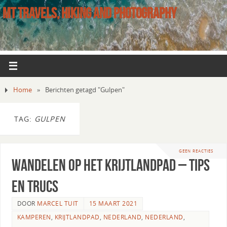
MT TRAVELS, HIKING AND PHOTOGRAPHY
Home
»
Berichten getagd "Gulpen"
TAG:
GULPEN
GEEN REACTIES
Wandelen op het Krijtlandpad – Tips
en Trucs
DOOR
MARCEL TUIT
15 MAART 2021
KAMPEREN
,
KRIJTLANDPAD
,
NEDERLAND
,
NEDERLAND
,