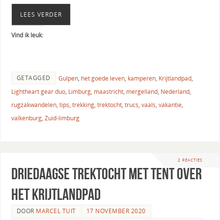
LEES VERDER
Vind ik leuk:
GETAGGED
Gulpen
,
het goede leven
,
kamperen
,
Krijtlandpad
,
Lightheart gear duo
,
Limburg
,
maastricht
,
mergelland
,
Nederland
,
rugzakwandelen
,
tips
,
trekking
,
trektocht
,
trucs
,
vaals
,
vakantie
,
valkenburg
,
Zuid-limburg
2 REACTIES
Driedaagse trektocht met tent over
het Krijtlandpad
DOOR
MARCEL TUIT
17 NOVEMBER 2020