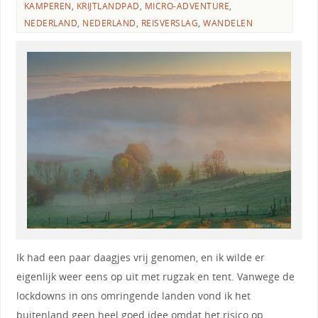
KAMPEREN
,
KRIJTLANDPAD
,
MICRO-ADVENTURE
,
NEDERLAND
,
NEDERLAND
,
REISVERSLAG
,
WANDELEN
Ik had een paar daagjes vrij genomen, en ik wilde er
eigenlijk weer eens op uit met rugzak en tent. Vanwege de
lockdowns in ons omringende landen vond ik het
buitenland geen heel goed idee omdat het risico op