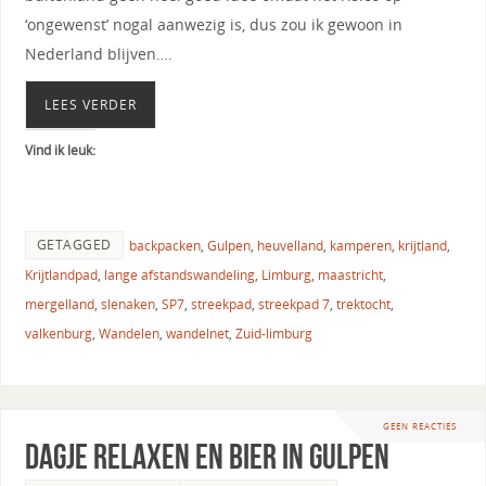
‘ongewenst’ nogal aanwezig is, dus zou ik gewoon in
Nederland blijven….
LEES VERDER
Vind ik leuk:
GETAGGED
backpacken
,
Gulpen
,
heuvelland
,
kamperen
,
krijtland
,
Krijtlandpad
,
lange afstandswandeling
,
Limburg
,
maastricht
,
mergelland
,
slenaken
,
SP7
,
streekpad
,
streekpad 7
,
trektocht
,
valkenburg
,
Wandelen
,
wandelnet
,
Zuid-limburg
GEEN REACTIES
Dagje relaxen en bier in Gulpen