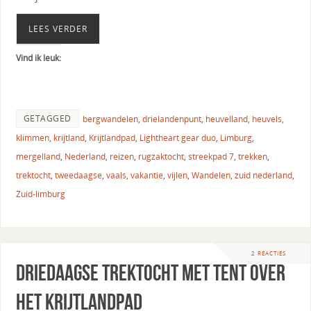
LEES VERDER
Vind ik leuk:
GETAGGED
bergwandelen
,
drielandenpunt
,
heuvelland
,
heuvels
,
klimmen
,
krijtland
,
Krijtlandpad
,
Lightheart gear duo
,
Limburg
,
mergelland
,
Nederland
,
reizen
,
rugzaktocht
,
streekpad 7
,
trekken
,
trektocht
,
tweedaagse
,
vaals
,
vakantie
,
vijlen
,
Wandelen
,
zuid nederland
,
Zuid-limburg
2 REACTIES
Driedaagse trektocht met tent over
het Krijtlandpad