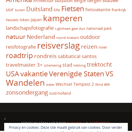
Blauwe
bergen
Belgie
Architectuur
backpacken
Fietsen
Duitsland
uur
fietsvakantie
frankrijk
Eifel
buiten
kamperen
Japan
hiken
heuvels
landschapsfotografie
nationaal park
Lightheart gear duo
natuur
Nederland
outdoor
noord-brabant
reisverslag
reizen
reisfotografie
rivier
roadtrip
rondreis
santos
sabbatical
trektocht
travelmaster 3+
stad
schemering
trekking
vakantie
USA
Verenigde Staten
VS
Wandelen
Wechsel Tempest 2
water
Wind #89
zonsondergang
zuid-holland
MOGELIJK GEMAAKT DOOR
PARABOLA
&
WORDPRESS.
Privacy en cookies: Deze site maakt gebruik van cookies. Door verder