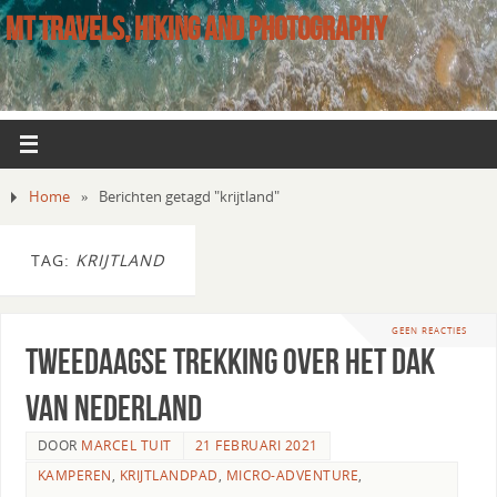
MT TRAVELS, HIKING AND PHOTOGRAPHY
Home
»
Berichten getagd "krijtland"
TAG:
KRIJTLAND
GEEN REACTIES
Tweedaagse trekking over het dak
van Nederland
DOOR
MARCEL TUIT
21 FEBRUARI 2021
KAMPEREN
,
KRIJTLANDPAD
,
MICRO-ADVENTURE
,