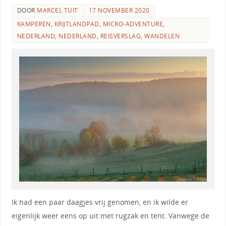
DOOR
MARCEL TUIT
17 NOVEMBER 2020
KAMPEREN
,
KRIJTLANDPAD
,
MICRO-ADVENTURE
,
NEDERLAND
,
NEDERLAND
,
REISVERSLAG
,
WANDELEN
Ik had een paar daagjes vrij genomen, en ik wilde er
eigenlijk weer eens op uit met rugzak en tent. Vanwege de