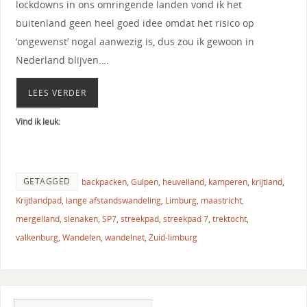
lockdowns in ons omringende landen vond ik het
buitenland geen heel goed idee omdat het risico op
‘ongewenst’ nogal aanwezig is, dus zou ik gewoon in
Nederland blijven….
LEES VERDER
Vind ik leuk:
GETAGGED
backpacken
,
Gulpen
,
heuvelland
,
kamperen
,
krijtland
,
Krijtlandpad
,
lange afstandswandeling
,
Limburg
,
maastricht
,
mergelland
,
slenaken
,
SP7
,
streekpad
,
streekpad 7
,
trektocht
,
valkenburg
,
Wandelen
,
wandelnet
,
Zuid-limburg