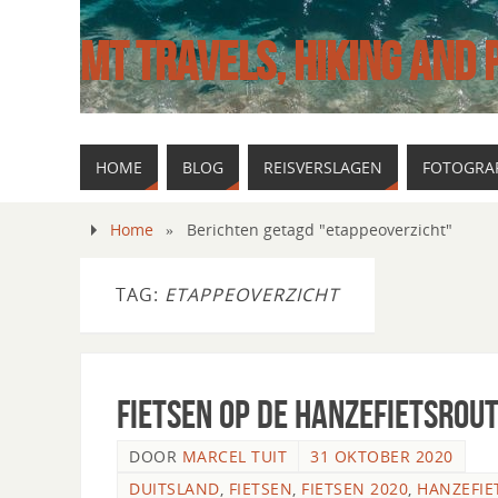
MT TRAVELS, HIKING AND
HOME
BLOG
REISVERSLAGEN
FOTOGRAF
Home
»
Berichten getagd "etappeoverzicht"
TAG:
ETAPPEOVERZICHT
Fietsen op de Hanzefietsrout
DOOR
MARCEL TUIT
31 OKTOBER 2020
DUITSLAND
,
FIETSEN
,
FIETSEN 2020
,
HANZEFIE