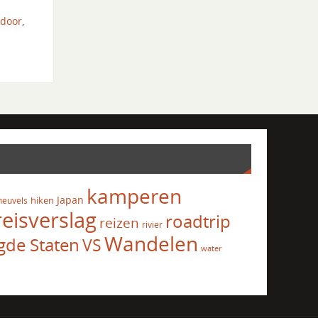
tdoor
,
kamperen
Japan
hiken
heuvels
reisverslag
roadtrip
reizen
rivier
Wandelen
gde Staten
VS
water