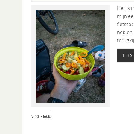
Het is 
mijn ee
fietsto
heb en 
terugki
LEES
Vind ik leuk: