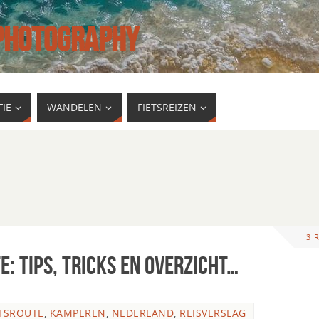
 PHOTOGRAPHY
IE
WANDELEN
FIETSREIZEN
3 
e: tips, tricks en overzicht…
TSROUTE
,
KAMPEREN
,
NEDERLAND
,
REISVERSLAG