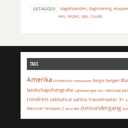
dagafstanden
,
dagindeling
,
etappe
GETAGGED
reis
,
reizen
,
tips
,
truuks
TAGS
Amerika
Bla
bergen
Belgie
Architectuur
backpacken
landschapsfotografie
nationaal par
Lightheart gear duo
rondreis
santos travelmaster 3+
sabbatical
s
zonsondergang
Wechsel Tempest 2
zui
Wind #89