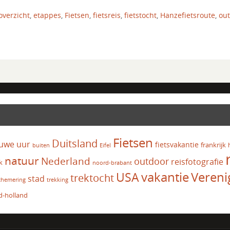
overzicht
,
etappes
,
Fietsen
,
fietsreis
,
fietstocht
,
Hanzefietsroute
,
ou
Fietsen
Duitsland
uwe uur
fietsvakantie
frankrijk
Eifel
buiten
natuur
Nederland
outdoor
reisfotografie
k
noord-brabant
vakantie
USA
Vereni
trektocht
stad
chemering
trekking
d-holland