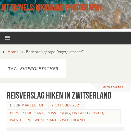
MT TRAVELS, HIKING AND PHOTOGRAPHY
Home
»
Berichten getagd "eigergletscher"
TAG:
EIGERGLETSCHER
GEEN REACTIES
Reisverslag hiken in Zwitserland
DOOR
MARCEL TUIT
9 OKTOBER 2021
BERNER OBERLAND
,
REISVERSLAG
,
UNCATEGORIZED
,
WANDELEN
,
ZWITSERLAND
,
ZWITSERLAND