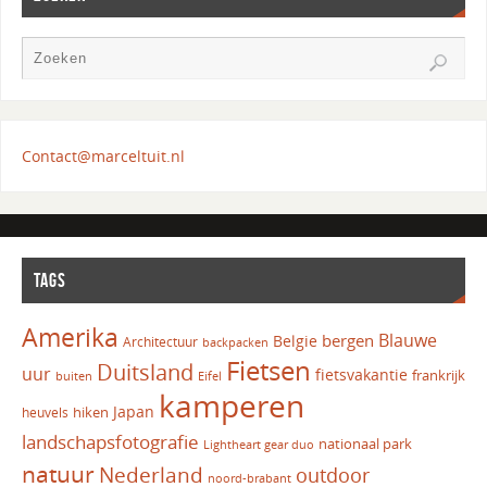
Contact@marceltuit.nl
TAGS
Amerika
Blauwe
bergen
Belgie
Architectuur
backpacken
Fietsen
Duitsland
uur
fietsvakantie
frankrijk
Eifel
buiten
kamperen
Japan
hiken
heuvels
landschapsfotografie
nationaal park
Lightheart gear duo
natuur
Nederland
outdoor
noord-brabant