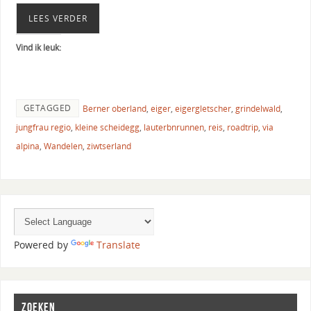
LEES VERDER
Vind ik leuk:
GETAGGED
Berner oberland
,
eiger
,
eigergletscher
,
grindelwald
,
jungfrau regio
,
kleine scheidegg
,
lauterbnrunnen
,
reis
,
roadtrip
,
via
alpina
,
Wandelen
,
ziwtserland
Powered by
Translate
ZOEKEN