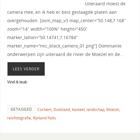
Uiteraard moest de
camera mee, en ik heb er best geslaagde platen aan
overgehouden. [osm_map_v3 map_center=”50.148,7.168″
zoom=”14″ width=”100%” height=”450″
marker_latlon=”50.14741,7.16784″
marker_name=”mic_black_camera_01.png”] Dominante
onderwerpen zijn uiteraard de rivier de Moezel en de…
LEES VERDER
Vind ik leuk:
GETAGGED
Cochem
,
Duitsland
,
Kasteel
,
landschap
,
Moezel
,
reisfotografie
,
Rijnland Palts