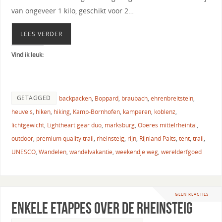
van ongeveer 1 kilo, geschikt voor 2…
LEES VERDER
Vind ik leuk:
GETAGGED
backpacken
,
Boppard
,
braubach
,
ehrenbreitstein
,
heuvels
,
hiken
,
hiking
,
Kamp-Bornhofen
,
kamperen
,
koblenz
,
lichtgewicht
,
Lightheart gear duo
,
marksburg
,
Oberes mittelrheintal
,
outdoor
,
premium quality trail
,
rheinsteig
,
rijn
,
Rijnland Palts
,
tent
,
trail
,
UNESCO
,
Wandelen
,
wandelvakantie
,
weekendje weg
,
werelderfgoed
GEEN REACTIES
Enkele etappes over de Rheinsteig