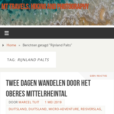
MT TRAVELS, HIKING AND PHOTOGRAPHY
Home
»
Berichten getagd "Rijnland Palts"
TAG:
RIJNLAND PALTS
GEEN REACTIES
Twee dagen wandelen door het
Oberes Mittelrheintal
DOOR
MARCEL TUIT
1 MEI 2019
DUITSLAND
,
DUITSLAND
,
MICRO-ADVENTURE
,
REISVERSLAG
,