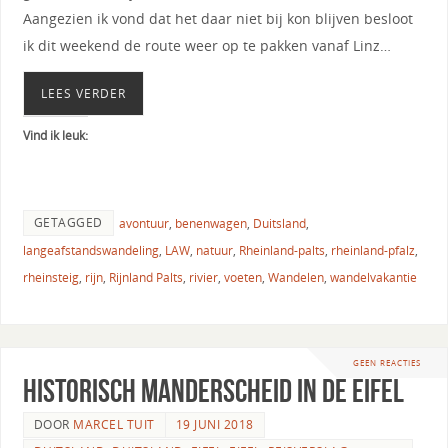
Aangezien ik vond dat het daar niet bij kon blijven besloot
ik dit weekend de route weer op te pakken vanaf Linz…
LEES VERDER
Vind ik leuk:
GETAGGED
avontuur
,
benenwagen
,
Duitsland
,
langeafstandswandeling
,
LAW
,
natuur
,
Rheinland-palts
,
rheinland-pfalz
,
rheinsteig
,
rijn
,
Rijnland Palts
,
rivier
,
voeten
,
Wandelen
,
wandelvakantie
GEEN REACTIES
Historisch Manderscheid in de Eifel
DOOR
MARCEL TUIT
19 JUNI 2018