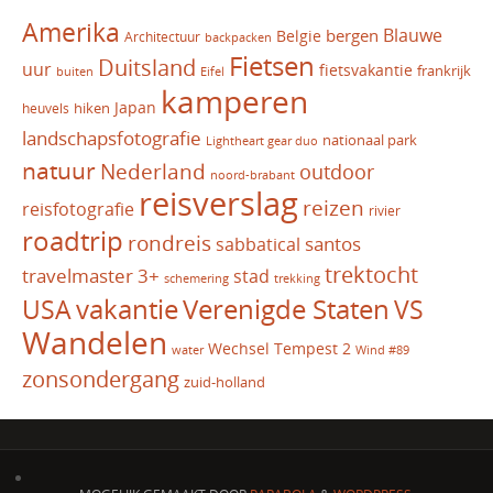
Amerika
Blauwe
bergen
Belgie
Architectuur
backpacken
Fietsen
Duitsland
uur
fietsvakantie
frankrijk
Eifel
buiten
kamperen
Japan
hiken
heuvels
landschapsfotografie
nationaal park
Lightheart gear duo
natuur
Nederland
outdoor
noord-brabant
reisverslag
reizen
reisfotografie
rivier
roadtrip
rondreis
santos
sabbatical
trektocht
travelmaster 3+
stad
schemering
trekking
vakantie
USA
Verenigde Staten
VS
Wandelen
Wechsel Tempest 2
water
Wind #89
zonsondergang
zuid-holland