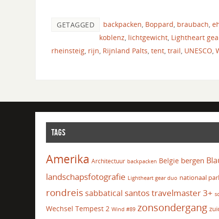
backpacken
,
Boppard
,
braubach
,
eh
GETAGGED
koblenz
,
lichtgewicht
,
Lightheart gea
rheinsteig
,
rijn
,
Rijnland Palts
,
tent
,
trail
,
UNESCO
,
TAGS
Amerika
Bla
bergen
Belgie
Architectuur
backpacken
landschapsfotografie
nationaal par
Lightheart gear duo
rondreis
santos travelmaster 3+
sabbatical
s
zonsondergang
Wechsel Tempest 2
zui
Wind #89