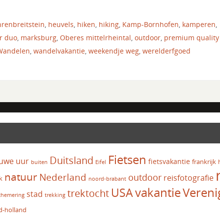
renbreitstein
,
heuvels
,
hiken
,
hiking
,
Kamp-Bornhofen
,
kamperen
,
r duo
,
marksburg
,
Oberes mittelrheintal
,
outdoor
,
premium quality 
Wandelen
,
wandelvakantie
,
weekendje weg
,
werelderfgoed
Fietsen
Duitsland
uwe uur
fietsvakantie
frankrijk
Eifel
buiten
natuur
Nederland
outdoor
reisfotografie
k
noord-brabant
vakantie
USA
Vereni
trektocht
stad
chemering
trekking
d-holland