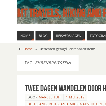
MT TRAVELS, HIKING AND
HOME
BLOG
REISVERSLAGEN
FOTOGRAF
Home
»
Berichten getagd "ehrenbreitstein"
TAG:
EHRENBREITSTEIN
Twee dagen wandelen door h
DOOR
MARCEL TUIT
1 MEI 2019
DUITSLAND
,
DUITSLAND
,
MICRO-ADVENTURE
,