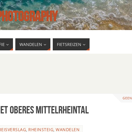
 PHOTOGRAPHY
IE
WANDELEN
FIETSREIZEN
GEEN
et Oberes Mittelrheintal
REISVERSLAG
,
RHEINSTEIG
,
WANDELEN