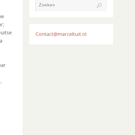
ne
r;
Duitse
Contact@marceltuit.nl
ra
ear
…