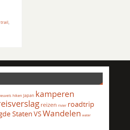
trail
,
kamperen
Japan
hiken
heuvels
reisverslag
roadtrip
reizen
rivier
Wandelen
gde Staten
VS
water