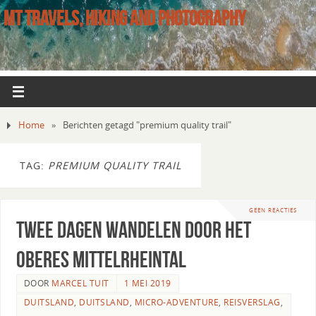
MT TRAVELS, HIKING AND PHOTOGRAPHY
Home
»
Berichten getagd "premium quality trail"
TAG:
PREMIUM QUALITY TRAIL
GEEN REACTIES
Twee dagen wandelen door het
Oberes Mittelrheintal
DOOR
MARCEL TUIT
1 MEI 2019
DUITSLAND
,
DUITSLAND
,
MICRO-ADVENTURE
,
REISVERSLAG
,