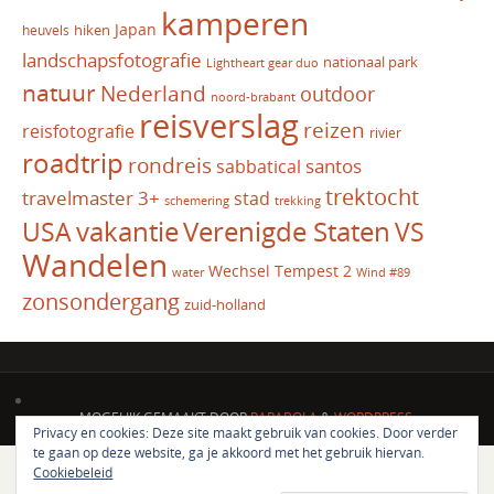
kamperen
Japan
hiken
heuvels
landschapsfotografie
nationaal park
Lightheart gear duo
natuur
Nederland
outdoor
noord-brabant
reisverslag
reizen
reisfotografie
rivier
roadtrip
rondreis
santos
sabbatical
trektocht
travelmaster 3+
stad
schemering
trekking
vakantie
USA
Verenigde Staten
VS
Wandelen
Wechsel Tempest 2
water
Wind #89
zonsondergang
zuid-holland
MOGELIJK GEMAAKT DOOR
PARABOLA
&
WORDPRESS.
Privacy en cookies: Deze site maakt gebruik van cookies. Door verder
te gaan op deze website, ga je akkoord met het gebruik hiervan.
Cookiebeleid