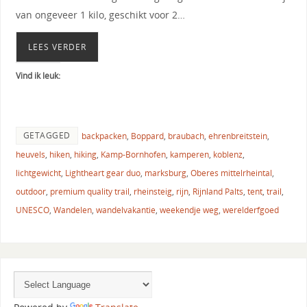
van ongeveer 1 kilo, geschikt voor 2…
LEES VERDER
Vind ik leuk:
GETAGGED
backpacken
,
Boppard
,
braubach
,
ehrenbreitstein
,
heuvels
,
hiken
,
hiking
,
Kamp-Bornhofen
,
kamperen
,
koblenz
,
lichtgewicht
,
Lightheart gear duo
,
marksburg
,
Oberes mittelrheintal
,
outdoor
,
premium quality trail
,
rheinsteig
,
rijn
,
Rijnland Palts
,
tent
,
trail
,
UNESCO
,
Wandelen
,
wandelvakantie
,
weekendje weg
,
werelderfgoed