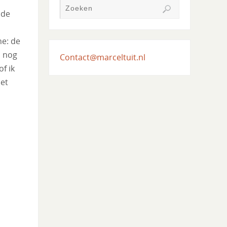
 de
ne: de
s nog
Contact@marceltuit.nl
of ik
het