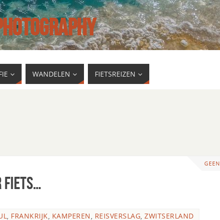
 PHOTOGRAPHY
IE
WANDELEN
FIETSREIZEN
GEEN
 fiets…
UL
,
FRANKRIJK
,
KAMPEREN
,
REISVERSLAG
,
ZWITSERLAND