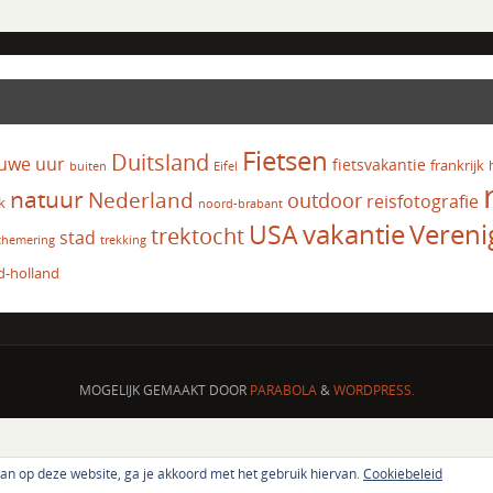
Fietsen
Duitsland
uwe uur
fietsvakantie
frankrijk
Eifel
buiten
natuur
Nederland
outdoor
reisfotografie
k
noord-brabant
vakantie
USA
Vereni
trektocht
stad
chemering
trekking
d-holland
MOGELIJK GEMAAKT DOOR
PARABOLA
&
WORDPRESS.
aan op deze website, ga je akkoord met het gebruik hiervan.
Cookiebeleid