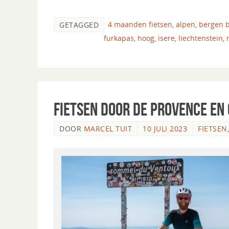
4 maanden fietsen
,
alpen
,
bergen 
GETAGGED
furkapas
,
hoog
,
isere
,
liechtenstein
,
Fietsen door de Provence en
DOOR
MARCEL TUIT
10 JULI 2023
FIETSEN