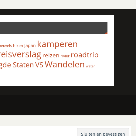
kamperen
Japan
hiken
heuvels
reisverslag
roadtrip
reizen
rivier
Wandelen
gde Staten
VS
water