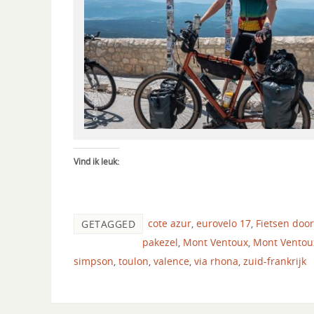
Vind ik leuk:
cote azur
,
eurovelo 17
,
Fietsen doo
GETAGGED
pakezel
,
Mont Ventoux
,
Mont Ventoux
simpson
,
toulon
,
valence
,
via rhona
,
zuid-frankrijk