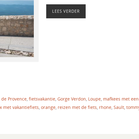
LEES VERDER
r de Provence
,
fietsvakantie
,
Gorge Verdon
,
Loupe
,
mafkees met een
 met vakantiefiets
,
orange
,
reizen met de fiets
,
rhone
,
Sault
,
tomm