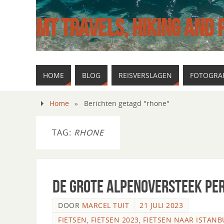
MT TRAVELS, HIKING AND
HOME
BLOG
REISVERSLAGEN
FOTOGRAF
Home
»
Berichten getagd "rhone"
TAG:
RHONE
De grote Alpenoversteek per
DOOR
MARCEL TUIT
21 JULI 2023
FIETSEN
,
FIETSEN 2023
,
FIETSEN NAAR ISTANB