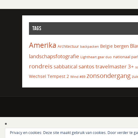
TAGS
Amerika
Bla
bergen
Belgie
Architectuur
backpacken
landschapsfotografie
nationaal par
Lightheart gear duo
rondreis
santos travelmaster 3+
sabbatical
s
zonsondergang
Wechsel Tempest 2
zui
Wind #89
Privacy en cookies: Deze site maakt gebruik van cookies. Door verder te g