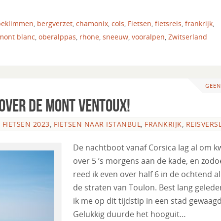
beklimmen
,
bergverzet
,
chamonix
,
cols
,
Fietsen
,
fietsreis
,
frankrijk
,
mont blanc
,
oberalppas
,
rhone
,
sneeuw
,
vooralpen
,
Zwitserland
GEEN
 over de Mont Ventoux!
,
FIETSEN 2023
,
FIETSEN NAAR ISTANBUL
,
FRANKRIJK
,
REISVERS
De nachtboot vanaf Corsica lag al om k
over 5 ’s morgens aan de kade, en zod
reed ik even over half 6 in de ochtend a
de straten van Toulon. Best lang gelede
ik me op dit tijdstip in een stad gewaag
Gelukkig duurde het hooguit…