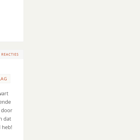
 REACTIES
LAG
wart
oende
l door
n dat
d heb!