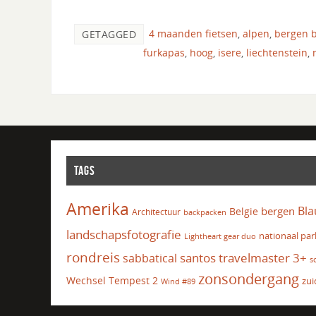
4 maanden fietsen
,
alpen
,
bergen 
GETAGGED
furkapas
,
hoog
,
isere
,
liechtenstein
,
TAGS
Amerika
Bla
bergen
Belgie
Architectuur
backpacken
landschapsfotografie
nationaal par
Lightheart gear duo
rondreis
santos travelmaster 3+
sabbatical
s
zonsondergang
Wechsel Tempest 2
zui
Wind #89