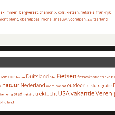
beklimmen
,
bergverzet
,
chamonix
,
cols
,
Fietsen
,
fietsreis
,
frankrijk
,
mont blanc
,
oberalppas
,
rhone
,
sneeuw
,
vooralpen
,
Zwitserland
Fietsen
Duitsland
uwe uur
fietsvakantie
frankrijk
Eifel
buiten
natuur
Nederland
outdoor
reisfotografie
k
noord-brabant
vakantie
USA
Vereni
trektocht
stad
chemering
trekking
d-holland