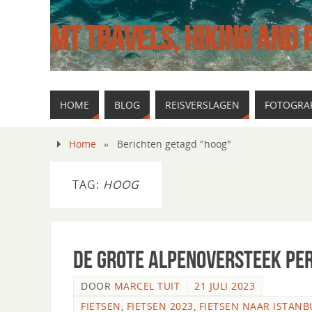
MT TRAVELS, HIKING AND
HOME
BLOG
REISVERSLAGEN
FOTOGRAF
Home
»
Berichten getagd "hoog"
TAG:
HOOG
De grote Alpenoversteek per
DOOR
MARCEL TUIT
21 JULI 2023
FIETSEN
,
FIETSEN 2023
,
FIETSEN NAAR ISTANB