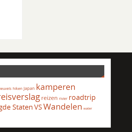
kamperen
Japan
hiken
heuvels
reisverslag
roadtrip
reizen
rivier
Wandelen
gde Staten
VS
water