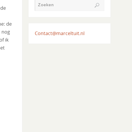
 de
ne: de
s nog
Contact@marceltuit.nl
of ik
het