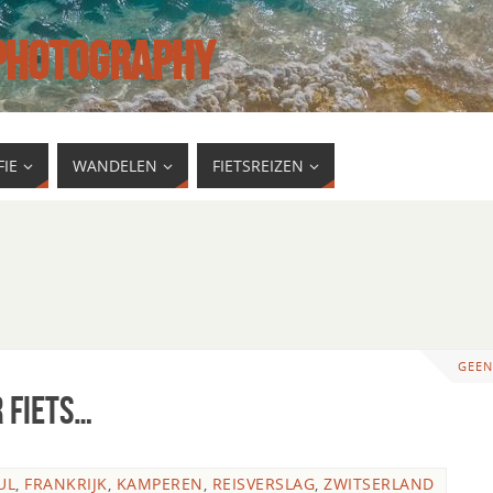
 PHOTOGRAPHY
IE
WANDELEN
FIETSREIZEN
GEEN
 fiets…
UL
,
FRANKRIJK
,
KAMPEREN
,
REISVERSLAG
,
ZWITSERLAND