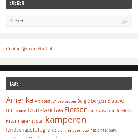
ZOEKEN
Contact@marceltuit.nl
TAGS
Amerika
Blauwe
bergen
Belgie
Architectuur
backpacken
Fietsen
Duitsland
uur
fietsvakantie
frankrijk
Eifel
buiten
kamperen
Japan
hiken
heuvels
landschapsfotografie
nationaal park
Lightheart gear duo