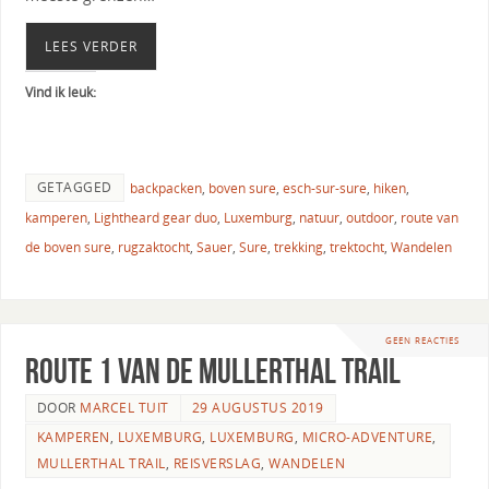
LEES VERDER
Vind ik leuk:
GETAGGED
backpacken
,
boven sure
,
esch-sur-sure
,
hiken
,
kamperen
,
Lightheard gear duo
,
Luxemburg
,
natuur
,
outdoor
,
route van
de boven sure
,
rugzaktocht
,
Sauer
,
Sure
,
trekking
,
trektocht
,
Wandelen
GEEN REACTIES
Route 1 van de Mullerthal Trail
DOOR
MARCEL TUIT
29 AUGUSTUS 2019
KAMPEREN
,
LUXEMBURG
,
LUXEMBURG
,
MICRO-ADVENTURE
,
MULLERTHAL TRAIL
,
REISVERSLAG
,
WANDELEN