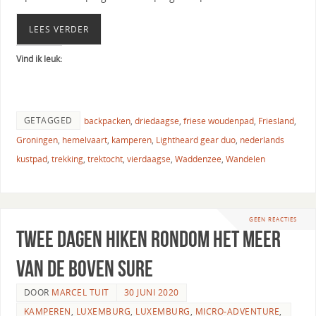
LEES VERDER
Vind ik leuk:
GETAGGED
backpacken
,
driedaagse
,
friese woudenpad
,
Friesland
,
Groningen
,
hemelvaart
,
kamperen
,
Lightheard gear duo
,
nederlands
kustpad
,
trekking
,
trektocht
,
vierdaagse
,
Waddenzee
,
Wandelen
GEEN REACTIES
Twee dagen hiken rondom het meer
van de Boven Sure
DOOR
MARCEL TUIT
30 JUNI 2020
KAMPEREN
,
LUXEMBURG
,
LUXEMBURG
,
MICRO-ADVENTURE
,