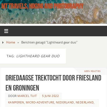
MT TRAVELS, HIKING AND PHOTOGRAPHY
Home
»
Berichten getagd "Lightheard gear duo"
TAG:
LIGHTHEARD GEAR DUO
GEEN REACTIES
Driedaagse trektocht door Friesland
en Groningen
DOOR
MARCEL TUIT
5 JUNI 2022
KAMPEREN
,
MICRO-ADVENTURE
,
NEDERLAND
,
NEDERLAND
,