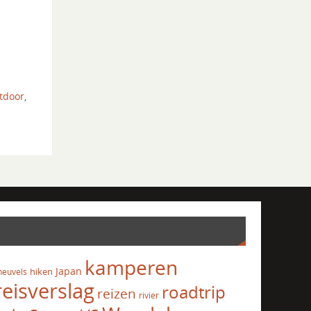
tdoor
,
kamperen
Japan
hiken
heuvels
reisverslag
roadtrip
reizen
rivier