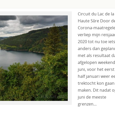
Circuit du Lac de la
Haute Sûre Door d
Corona-maatregel
verliep mijn reisjaa
2020 tot nu toe iet
anders dan geplan
met als resultaat da
afgelopen weekend
juni, voor het eerst
half januari weer e
trektocht kon gaan
maken. Dit nadat o
juni de meeste
grenzen…