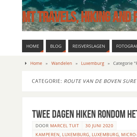
MT TRAVELS, HIKING AND
HOME
BLOG
REISVERSLAGEN
FOTOGRAF
Home
»
Wandelen
»
Luxemburg
»
Categorie 
CATEGORIE:
ROUTE VAN DE BOVEN SURE
Twee dagen hiken rondom he
DOOR
MARCEL TUIT
30 JUNI 2020
KAMPEREN
,
LUXEMBURG
,
LUXEMBURG
,
MICRO