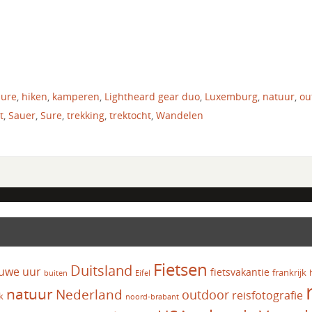
sure
,
hiken
,
kamperen
,
Lightheard gear duo
,
Luxemburg
,
natuur
,
ou
t
,
Sauer
,
Sure
,
trekking
,
trektocht
,
Wandelen
Fietsen
Duitsland
uwe uur
fietsvakantie
frankrijk
Eifel
buiten
natuur
Nederland
outdoor
reisfotografie
k
noord-brabant