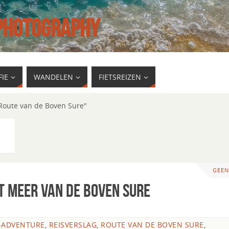
 PHOTOGRAPHY
IE
WANDELEN
FIETSREIZEN
"Route van de Boven Sure"
GEEN
t meer van de Boven Sure
-ADVENTURE
,
REISVERSLAG
,
ROUTE VAN DE BOVEN SURE
,