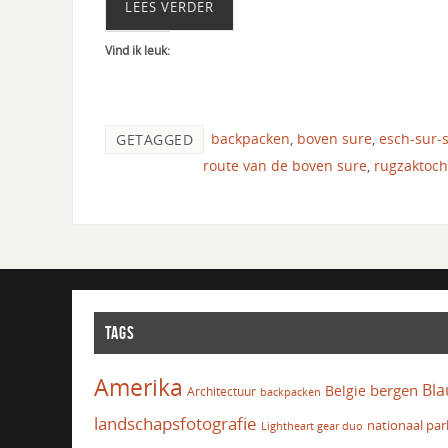
LEES VERDER
Vind ik leuk:
backpacken
,
boven sure
,
esch-sur-
GETAGGED
route van de boven sure
,
rugzaktoch
TAGS
Amerika
Bla
bergen
Belgie
Architectuur
backpacken
landschapsfotografie
nationaal par
Lightheart gear duo