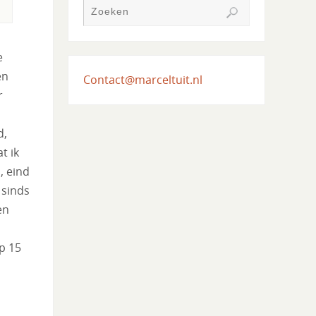
e
en
Contact@marceltuit.nl
r
s
d,
t ik
, eind
 sinds
en
p 15